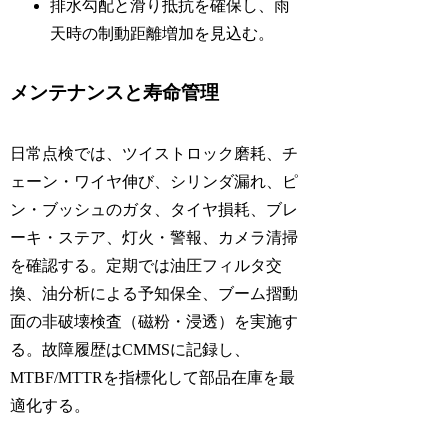
排水勾配と滑り抵抗を確保し、雨
天時の制動距離増加を見込む。
メンテナンスと寿命管理
日常点検では、ツイストロック磨耗、チ
ェーン・ワイヤ伸び、シリンダ漏れ、ピ
ン・ブッシュのガタ、タイヤ損耗、ブレ
ーキ・ステア、灯火・警報、カメラ清掃
を確認する。定期では油圧フィルタ交
換、油分析による予知保全、ブーム摺動
面の非破壊検査（磁粉・浸透）を実施す
る。故障履歴はCMMSに記録し、
MTBF/MTTRを指標化して部品在庫を最
適化する。