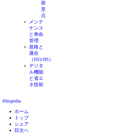
留
意
点
メンテ
ナンス
と寿命
管理
規格と
適合
（ISO/JIS）
デジタ
ル機能
と省エ
ネ技術
Hitopedia
ホーム
トップ
シェア
目次へ