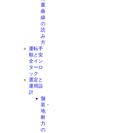
重
曲
線
の
読
み
方
運転手
順と安
全イン
ターロ
ック
選定と
運用設
計
舗
装・
地
耐
力
の