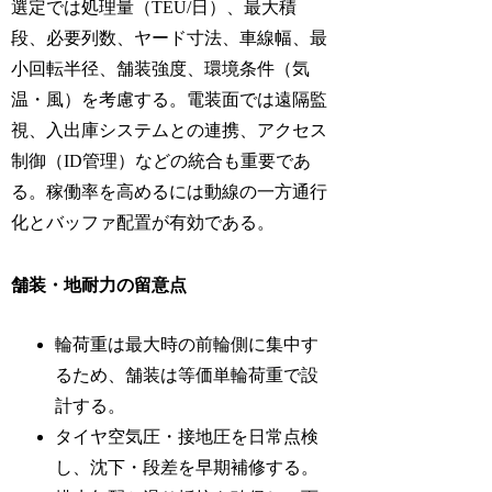
選定では処理量（TEU/日）、最大積
段、必要列数、ヤード寸法、車線幅、最
小回転半径、舗装強度、環境条件（気
温・風）を考慮する。電装面では遠隔監
視、入出庫システムとの連携、アクセス
制御（ID管理）などの統合も重要であ
る。稼働率を高めるには動線の一方通行
化とバッファ配置が有効である。
舗装・地耐力の留意点
輪荷重は最大時の前輪側に集中す
るため、舗装は等価単輪荷重で設
計する。
タイヤ空気圧・接地圧を日常点検
し、沈下・段差を早期補修する。