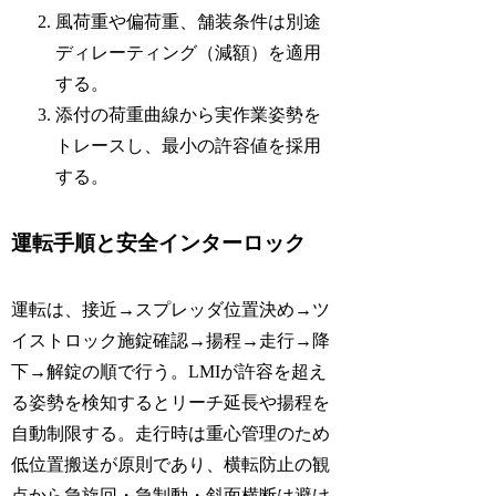
風荷重や偏荷重、舗装条件は別途
ディレーティング（減額）を適用
する。
添付の荷重曲線から実作業姿勢を
トレースし、最小の許容値を採用
する。
運転手順と安全インターロック
運転は、接近→スプレッダ位置決め→ツ
イストロック施錠確認→揚程→走行→降
下→解錠の順で行う。LMIが許容を超え
る姿勢を検知するとリーチ延長や揚程を
自動制限する。走行時は重心管理のため
低位置搬送が原則であり、横転防止の観
点から急旋回・急制動・斜面横断は避け