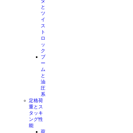
ダ
と
ツ
イ
ス
ト
ロ
ッ
ク
ブ
ー
ム
と
油
圧
系
定格荷
重とス
タッキ
ング性
能
荷