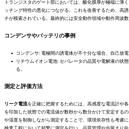
トランジスタのゲート部においては、酸化膜厚が極端に薄く
ッチング特性の悪化につながる。これを改善するため、高誘
チが模索されている。最終的には安全動作領域や動作周波数
コンデンサやバッテリの事例
コンデンサ: 電極間の誘電体が不十分な場合、自己放
リチウムイオン電池: セパレータの品質や電解液の状
る。
測定と評価方法
リーク電流
を正確に把握するためには、高感度な電流計や各
を印加した状態での電流値が数秒から数分かけて安定するの
や湿度を制御しながら測定することで、環境依存性も考慮に
検査工程において頻繁に測定を行い、品質管理や歩留まり向