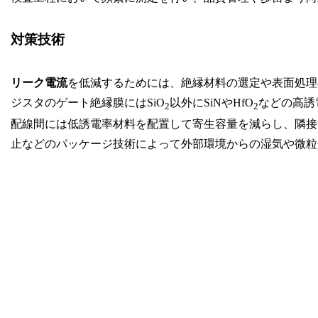
対策技術
リーク電流
を低減するためには、絶縁材料の選定や表面処理
ジスタのゲート絶縁膜にはSiO
以外にSiNやHfO
などの高誘
2
2
配線間には低誘電率材料を配置して寄生容量を減らし、隣接
止などのパッケージ技術によって外部環境からの湿気や微粒