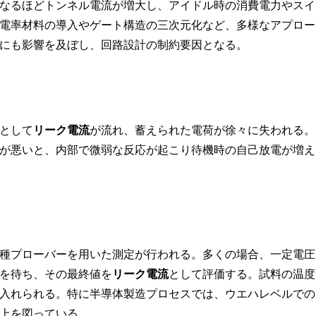
なるほどトンネル電流が増大し、アイドル時の消費電力やスイ
電率材料の導入やゲート構造の三次元化など、多様なアプロー
にも影響を及ぼし、回路設計の制約要因となる。
電として
リーク電流
が流れ、蓄えられた電荷が徐々に失われる。
態が悪いと、内部で微弱な反応が起こり待機時の自己放電が増え
種プローバーを用いた測定が行われる。多くの場合、一定電圧
を待ち、その最終値を
リーク電流
として評価する。試料の温度
入れられる。特に半導体製造プロセスでは、ウエハレベルでの
上を図っている。