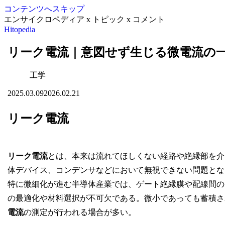
コンテンツへスキップ
エンサイクロペディア x トピック x コメント
Hitopedia
リーク電流｜意図せず生じる微電流の
工学
2025.03.09
2026.02.21
リーク電流
リーク電流
とは、本来は流れてほしくない経路や絶縁部を介
体デバイス、コンデンサなどにおいて無視できない問題とな
特に微細化が進む半導体産業では、ゲート絶縁膜や配線間の
の最適化や材料選択が不可欠である。微小であっても蓄積さ
電流
の測定が行われる場合が多い。