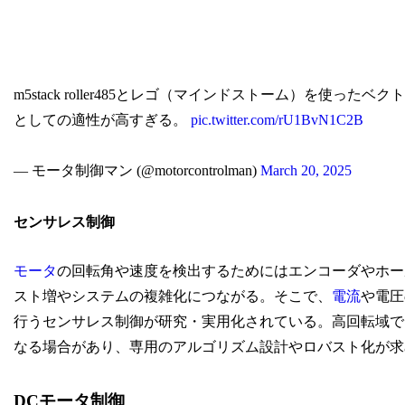
m5stack roller485とレゴ（マインドストーム）を使った
としての適性が高すぎる。
pic.twitter.com/rU1BvN1C2B
— モータ制御マン (@motorcontrolman)
March 20, 2025
センサレス制御
モータ
の回転角や速度を検出するためにはエンコーダやホー
スト増やシステムの複雑化につながる。そこで、
電流
や電圧
行うセンサレス制御が研究・実用化されている。高回転域で
なる場合があり、専用のアルゴリズム設計やロバスト化が求
DCモータ制御