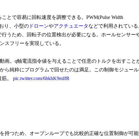
容易に回転速度を調整できる。PWM(Pulse Width
ており、小型の
ドローン
や
アクチュエータ
などで利用されている
で行うため、回転子の位置検出が必要になる。ホールセンサー
ンスフリーを実現している。
う動画。q軸電流指令値を与えることで任意のトルクを出すこと
から純粋にプログラムで回せたのは満足。この制御モジュール
道筋。
pic.twitter.com/6hkhK9mIfR
を持つため、オープンループでも比較的正確な位置制御が可能