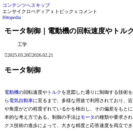
コンテンツへスキップ
エンサイクロペディア x トピック x コメント
Hitopedia
モータ制御｜電動機の回転速度やトル
工学
2025.03.20
2026.02.21
モータ制御
電動機
の回転速度や
トルク
を意図した通りに制御する技術を
ら
電気自動車
に至るまで、多様な用途で利用されており、近
や角度がどの程度ずれているかを検出し、その偏差をもとに
本的な考え方である。制御の手法は
モータ
の種類や要求され
クス技術の進歩によって、大きな精度と応答速度を両立でき