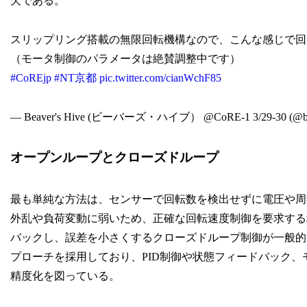
欠である。
スリップリング搭載の無限回転機構なので、こんな感じで回
（モータ制御のパラメータは絶賛調整中です）
#CoREjp
#NT京都
pic.twitter.com/cianWchF85
— Beaver's Hive (ビーバーズ・ハイブ） @CoRE-1 3/29-30 (@bea
オープンループとクローズドループ
最も単純な方法は、センサーで回転数を検出せずに電圧や周
外乱や負荷変動に弱いため、正確な回転速度制御を要求する
バックし、誤差を小さくするクローズドループ制御が一般的
プローチを採用しており、PID制御や状態フィードバック
精度化を図っている。