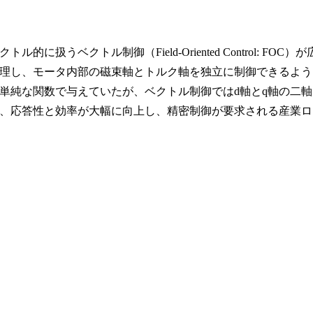
ル的に扱うベクトル制御（Field-Oriented Control: FOC）が
理し、モータ内部の磁束軸とトルク軸を独立に制御できるよう
単純な関数で与えていたが、ベクトル制御ではd軸とq軸の二軸
、応答性と効率が大幅に向上し、精密制御が要求される産業ロ