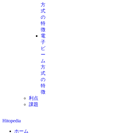
方
式
の
特
徴
電
子
ビ
ー
ム
方
式
の
特
徴
利点
課題
Hitopedia
ホーム