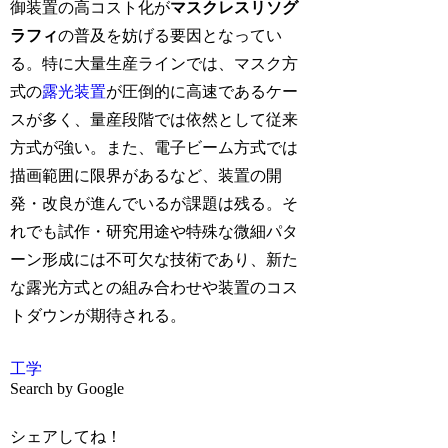
御装置の高コスト化が
マスクレスリソグ
ラフィ
の普及を妨げる要因となってい
る。特に大量生産ラインでは、マスク方
式の
露光装置
が圧倒的に高速であるケー
スが多く、量産段階では依然として従来
方式が強い。また、電子ビーム方式では
描画範囲に限界があるなど、装置の開
発・改良が進んでいるが課題は残る。そ
れでも試作・研究用途や特殊な微細パタ
ーン形成には不可欠な技術であり、新た
な露光方式との組み合わせや装置のコス
トダウンが期待される。
工学
Search by Google
シェアしてね！