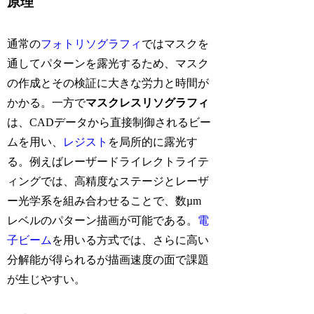
原理
通常の
フォトリソグラフィ
ではマスクを
通してパターンを露光するため、マスク
の作成とその検証に大きな労力と時間が
かかる。一方で
マスクレスリソグラフィ
は、CADデータから直接制御されるビー
ムを用い、
レジスト
を局所的に露光す
る。例えばレーザードライレクトライテ
ィングでは、高精度なステージとレーザ
ー光学系を組み合わせることで、数µm
レベルのパターン描画が可能である。
電
子ビーム
を用いる方式では、さらに高い
分解能が得られるが描画速度の面で課題
が生じやすい。