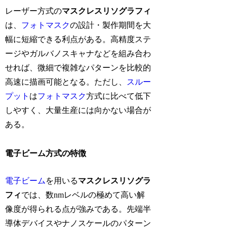
レーザー方式の
マスクレスリソグラフィ
は、
フォトマスク
の設計・製作期間を大
幅に短縮できる利点がある。高精度ステ
ージやガルバノスキャナなどを組み合わ
せれば、微細で複雑なパターンを比較的
高速に描画可能となる。ただし、
スルー
プット
は
フォトマスク
方式に比べて低下
しやすく、大量生産には向かない場合が
ある。
電子ビーム方式の特徴
電子ビーム
を用いる
マスクレスリソグラ
フィ
では、数nmレベルの極めて高い解
像度が得られる点が強みである。先端半
導体デバイスやナノスケールのパターン