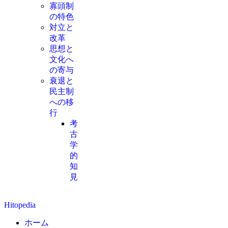
寡頭制
の特色
対立と
改革
思想と
文化へ
の寄与
衰退と
民主制
への移
行
考
古
学
的
知
見
Hitopedia
ホーム