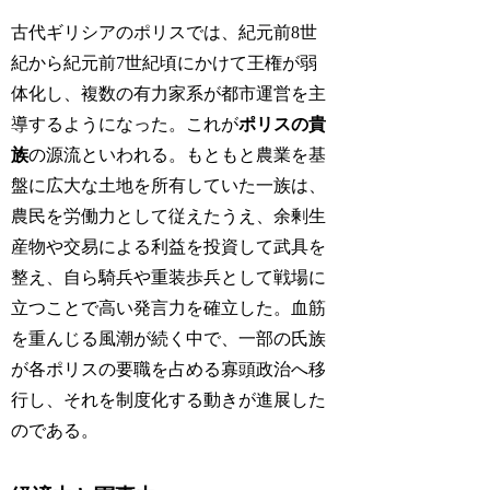
古代ギリシアのポリスでは、紀元前8世
紀から紀元前7世紀頃にかけて王権が弱
体化し、複数の有力家系が都市運営を主
導するようになった。これが
ポリスの貴
族
の源流といわれる。もともと農業を基
盤に広大な土地を所有していた一族は、
農民を労働力として従えたうえ、余剰生
産物や交易による利益を投資して武具を
整え、自ら騎兵や重装歩兵として戦場に
立つことで高い発言力を確立した。血筋
を重んじる風潮が続く中で、一部の氏族
が各ポリスの要職を占める寡頭政治へ移
行し、それを制度化する動きが進展した
のである。