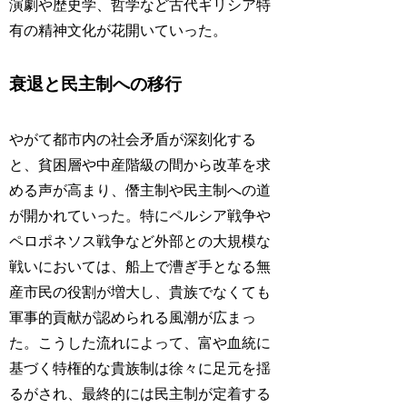
演劇や歴史学、哲学など古代ギリシア特
有の精神文化が花開いていった。
衰退と民主制への移行
やがて都市内の社会矛盾が深刻化する
と、貧困層や中産階級の間から改革を求
める声が高まり、僭主制や民主制への道
が開かれていった。特にペルシア戦争や
ペロポネソス戦争など外部との大規模な
戦いにおいては、船上で漕ぎ手となる無
産市民の役割が増大し、貴族でなくても
軍事的貢献が認められる風潮が広まっ
た。こうした流れによって、富や血統に
基づく特権的な貴族制は徐々に足元を揺
るがされ、最終的には民主制が定着する