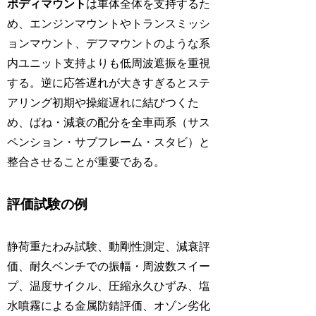
ボディマウント
は車体全体を支持するた
め、エンジンマウントやトランスミッシ
ョンマウント、デフマウントのような系
内ユニット支持よりも低周波遮振を重視
する。逆に応答遅れが大きすぎるとステ
アリング初期や操縦遅れに結びつくた
め、ばね・減衰の配分を全車両系（サス
ペンション・サブフレーム・スタビ）と
整合させることが重要である。
評価試験の例
静荷重たわみ試験、動剛性測定、減衰評
価、耐久ベンチでの振幅・周波数スイー
プ、温度サイクル、圧縮永久ひずみ、塩
水噴霧による金属防錆評価、オゾン劣化