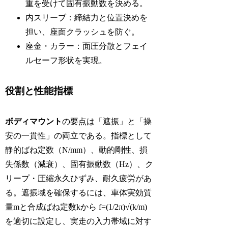
重を受けて固有振動数を決める。
内スリーブ：締結力と位置決めを
担い、座面クラッシュを防ぐ。
座金・カラー：面圧分散とフェイ
ルセーフ形状を実現。
役割と性能指標
ボディマウント
の要点は「遮振」と「操
安の一貫性」の両立である。指標として
静的ばね定数（N/mm）、動的剛性、損
失係数（減衰）、固有振動数（Hz）、ク
リープ・圧縮永久ひずみ、耐久疲労があ
る。遮振域を確保するには、車体実効質
量mと合成ばね定数kから f=(1/2π)√(k/m)
を適切に設定し、実走の入力帯域に対す