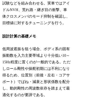
試験などを組み合わせる。実車ではアイ
ドルNVH、荒れ路・継ぎ目の衝撃、車
体クロスメンバのモード抑制を確認し、
目標値に対するチューニングを行う。
設計計算の基礎メモ
低周波遮振を狙う場合、ボディ系の固有
振動数を入力主要帯域より十分低い10～
15Hz程度に置くのが一般的である。ただ
しロール剛性や操舵初期には不利になり
得るため、位置別（前後・左右・コアサ
ポート）でばね・減衰と形状係数を配分
し、動的剛性の周波数依存を踏まえて最
適化するのが要諦である。