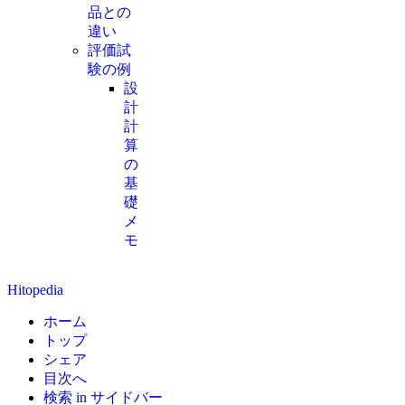
品との
違い
評価試
験の例
設
計
計
算
の
基
礎
メ
モ
Hitopedia
ホーム
トップ
シェア
目次へ
検索 in サイドバー