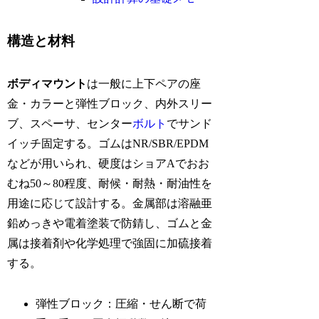
構造と材料
ボディマウント
は一般に上下ペアの座
金・カラーと弾性ブロック、内外スリー
ブ、スペーサ、センター
ボルト
でサンド
イッチ固定する。ゴムはNR/SBR/EPDM
などが用いられ、硬度はショアAでおお
むね50～80程度、耐候・耐熱・耐油性を
用途に応じて設計する。金属部は溶融亜
鉛めっきや電着塗装で防錆し、ゴムと金
属は接着剤や化学処理で強固に加硫接着
する。
弾性ブロック：圧縮・せん断で荷