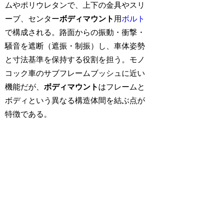
ムやポリウレタンで、上下の金具やスリ
ーブ、センター
ボディマウント
用
ボルト
で構成される。路面からの振動・衝撃・
騒音を遮断（遮振・制振）し、車体姿勢
と寸法基準を保持する役割を担う。モノ
コック車のサブフレームブッシュに近い
機能だが、
ボディマウント
はフレームと
ボディという異なる構造体間を結ぶ点が
特徴である。