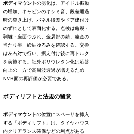
ボディマウント
の劣化は、アイドル振動
の増加、キャビンのキシミ音、段差通過
時の突き上げ、パネル段差やドア建付け
のずれとして表面化する。点検は亀裂・
剥離・座面つぶれ、金属部の錆、座金の
当たり痕、締結ゆるみを確認する。交換
は左右対で行い、据え付け後に再トルク
を実施する。社外ポリウレタン化は応答
向上の一方で高周波透過が増えるため
NVH面の再評価が必要である。
ボディリフトと法規の留意
ボディマウント
の位置にスペーサを挿入
する「ボディリフト」は、タイヤハウス
内クリアランス確保などの利点がある