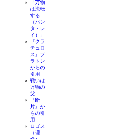
「万物
は流転
する
（パン
タ・レ
イ）」
『クラ
チュロ
ス』プ
ラトン
からの
引用
戦いは
万物の
父
『断
片』か
らの引
用
ロゴス
（理