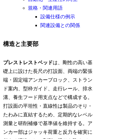
規格・関連用語
設備仕様の例示
関連設備との関係
構造と主要部
プレストレストベッド
は、剛性の高い基
礎上に設けた長尺の打設面、両端の緊張
端・固定端アンカーブロック、ストラン
ド案内、型枠ガイド、走行レール、排水
溝、養生フード用支点などで構成する。
打設面の平坦性・直線性は製品のそり・
たわみに直結するため、定期的なレベル
測量と研削補修で基準値を維持する。ア
ンカー部はジャッキ荷重と反力を確実に