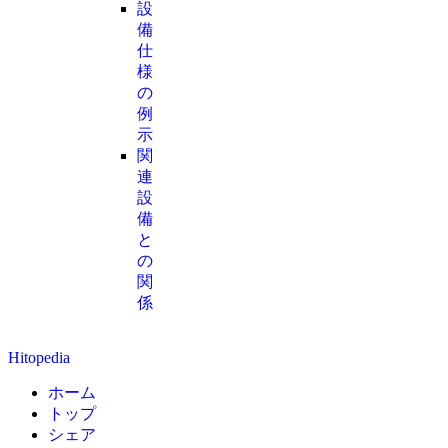
設
備
仕
様
の
例
示
関
連
設
備
と
の
関
係
Hitopedia
ホーム
トップ
シェア