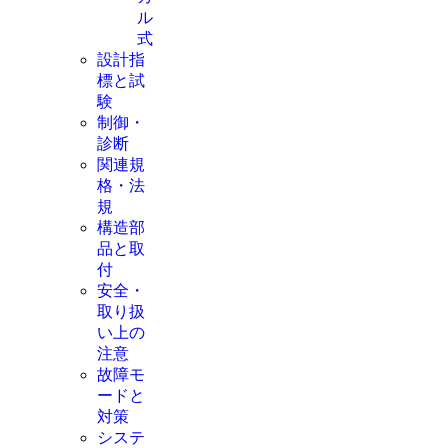
ル
式
設計指
標と試
験
制御・
診断
関連規
格・法
規
構造部
品と取
付
安全・
取り扱
い上の
注意
故障モ
ードと
対策
システ