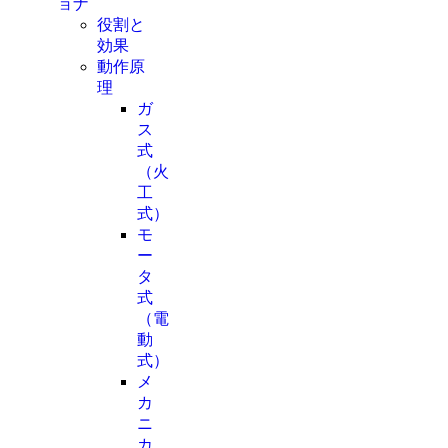
ョナ
役割と
効果
動作原
理
ガ
ス
式
（火
工
式）
モ
ー
タ
式
（電
動
式）
メ
カ
ニ
カ