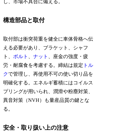
し、市場不具合に備える。
構造部品と取付
取付部は衝突荷重を健全に車体骨格へ伝
える必要があり、ブラケット、シャフ
ト、
ボルト
、
ナット
、座金の強度・疲
労・耐腐食を考慮する。締結は規定
トル
ク
で管理し、再使用不可の使い切り品を
明確化する。エネルギ蓄積にはコイルス
プリングが用いられ、潤滑や粉塵対策、
異音対策（NVH）も量産品質の鍵とな
る。
安全・取り扱い上の注意