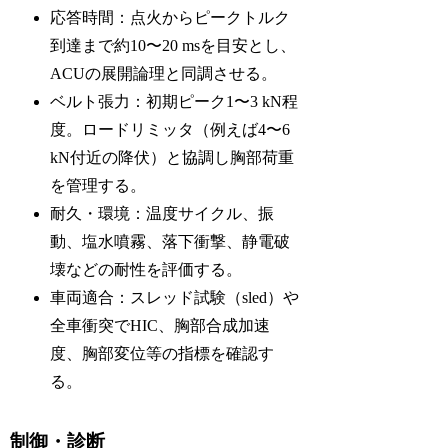
応答時間：点火からピークトルク
到達まで約10〜20 msを目安とし、
ACUの展開論理と同調させる。
ベルト張力：初期ピーク1〜3 kN程
度。ロードリミッタ（例えば4〜6
kN付近の降伏）と協調し胸部荷重
を管理する。
耐久・環境：温度サイクル、振
動、塩水噴霧、落下衝撃、静電破
壊などの耐性を評価する。
車両適合：スレッド試験（sled）や
全車衝突でHIC、胸部合成加速
度、胸部変位等の指標を確認す
る。
制御・診断