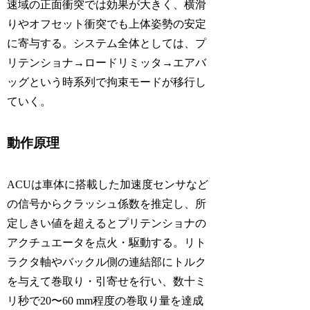
速域の正面衝突では効果が大きく、横滑
りやオフセット衝突でも上体姿勢の安定
に寄与する。システム全体としては、プ
リテンショナ→ロードリミッタ→エアバ
ッグという時系列で拘束モードが移行し
ていく。
動作原理
ACUは車体に搭載した加速度センサなど
の信号からクラッシュ係数を推定し、所
定しきい値を超えるとプリテンショナの
アクチュエータを点火・駆動する。リト
ラクタ軸やバックル側の連結部にトルク
を与えて巻取り・引寄せを行い、数十ミ
リ秒で20〜60 mm程度の巻取り量を達成