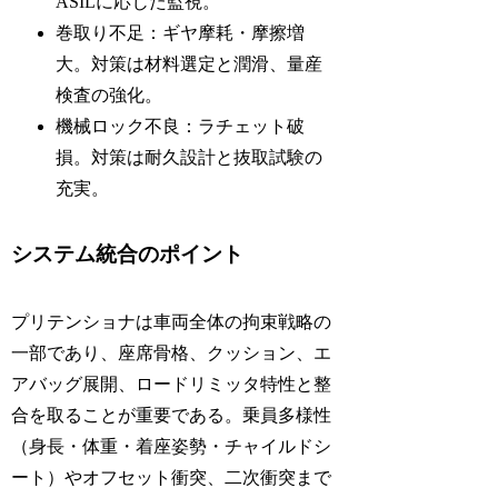
ASILに応じた監視。
巻取り不足：ギヤ摩耗・摩擦増
大。対策は材料選定と潤滑、量産
検査の強化。
機械ロック不良：ラチェット破
損。対策は耐久設計と抜取試験の
充実。
システム統合のポイント
プリテンショナは車両全体の拘束戦略の
一部であり、座席骨格、クッション、エ
アバッグ展開、ロードリミッタ特性と整
合を取ることが重要である。乗員多様性
（身長・体重・着座姿勢・チャイルドシ
ート）やオフセット衝突、二次衝突まで