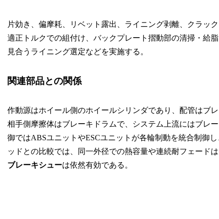
片効き、偏摩耗、リベット露出、ライニング剥離、クラック
適正トルクでの組付け、バックプレート摺動部の清掃・給脂
見合うライニング選定などを実施する。
関連部品との関係
作動源はホイール側のホイールシリンダであり、配管はブレ
相手側摩擦体はブレーキドラムで、システム上流にはブレー
御ではABSユニットやESCユニットが各輪制動を統合制御
ッドとの比較では、同一外径での熱容量や連続耐フェードは
ブレーキシュー
は依然有効である。