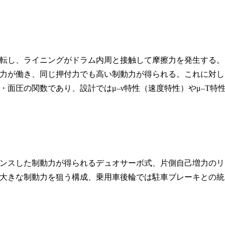
転し、ライニングがドラム内周と接触して摩擦力を発生する。
力が働き、同じ押付力でも高い制動力が得られる。これに対し
面圧の関数であり、設計ではμ–ν特性（速度特性）やμ–T特
ンスした制動力が得られるデュオサーボ式、片側自己増力のリ
大きな制動力を狙う構成、乗用車後輪では駐車ブレーキとの統