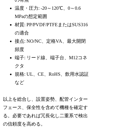
温度・圧力: -20～120℃、0～0.6
MPaの想定範囲
材質: PP/PVDF/PTFEまたはSUS316
の適合
接点: NO/NC、定格VA、最大開閉
頻度
端子: リード線、端子台、M12コネ
クタ
規格: UL、CE、RoHS、飲用水認証
など
以上を総合し、設置姿勢、配管インター
フェース、保全性を含めて機種を確定す
る。必要であれば冗長化し二重系で検出
の信頼度を高める。