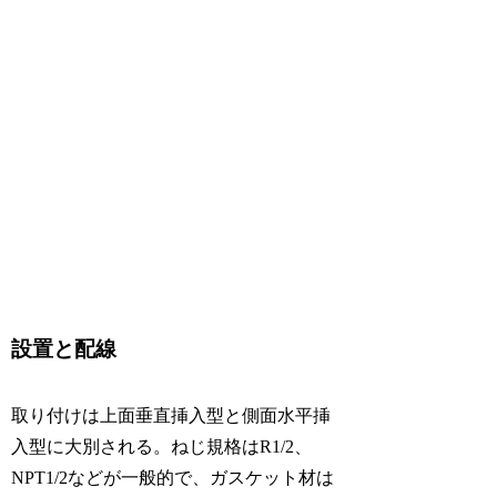
設置と配線
取り付けは上面垂直挿入型と側面水平挿
入型に大別される。ねじ規格はR1/2、
NPT1/2などが一般的で、ガスケット材は