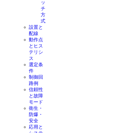
ッ
チ
方
式
設置と
配線
動作点
とヒス
テリシ
ス
選定条
件
制御回
路例
信頼性
と故障
モード
衛生・
防爆・
安全
応用と