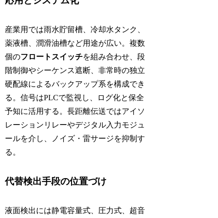
応用とシステム化
産業用では雨水貯留槽、冷却水タンク、
薬液槽、潤滑油槽など用途が広い。複数
個の
フロートスイッチ
を組み合わせ、段
階制御やシーケンス遮断、非常時の独立
硬配線によるバックアップ系を構成でき
る。信号はPLCで監視し、ログ化と保全
予知に活用する。長距離伝送ではアイソ
レーションリレーやデジタル入力モジュ
ールを介し、ノイズ・雷サージを抑制す
る。
代替検出手段の位置づけ
液面検出には静電容量式、圧力式、超音