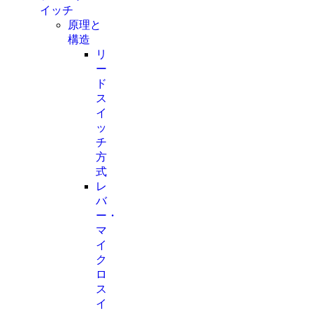
イッチ
原理と
構造
リ
ー
ド
ス
イ
ッ
チ
方
式
レ
バ
ー・
マ
イ
ク
ロ
ス
イ