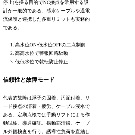
停止)を採る目的でNC接点を常用する設
計が一般的である。感水ケーブルや過電
流保護と連携した多重リミットも実務的
である。
高水位ON/低水位OFFの二点制御
高高水位で警報回路駆動
低低水位で乾転防止停止
信頼性と故障モード
代表的故障は浮子の固着、汚泥付着、リ
ード接点の溶着・疲労、ケーブル浸水で
ある。定期点検では手動リフトによる作
動試験、導通確認、摺動部清掃、ケーブ
ル外観検査を行う。誘導性負荷を直結し