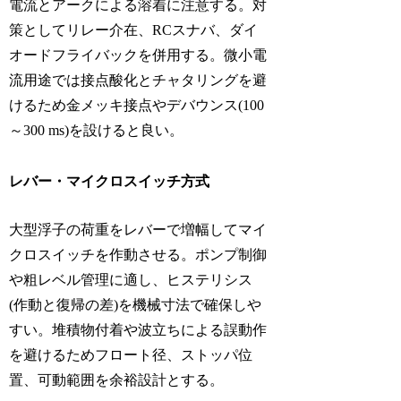
電流とアークによる溶着に注意する。対
策としてリレー介在、RCスナバ、ダイ
オードフライバックを併用する。微小電
流用途では接点酸化とチャタリングを避
けるため金メッキ接点やデバウンス(100
～300 ms)を設けると良い。
レバー・マイクロスイッチ方式
大型浮子の荷重をレバーで増幅してマイ
クロスイッチを作動させる。ポンプ制御
や粗レベル管理に適し、ヒステリシス
(作動と復帰の差)を機械寸法で確保しや
すい。堆積物付着や波立ちによる誤動作
を避けるためフロート径、ストッパ位
置、可動範囲を余裕設計とする。