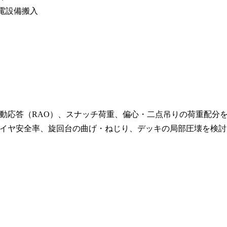
電設備搬入
動応答（RAO）、スナッチ荷重、偏心・二点吊りの荷重配分
イヤ安全率、旋回台の曲げ・ねじり、デッキの局部圧壊を検討