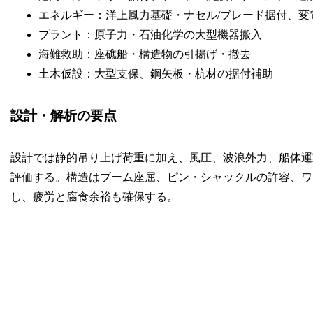
エネルギー：洋上風力基礎・ナセル/ブレード据付、変
プラント：原子力・石油化学の大型機器搬入
海難救助：座礁船・構造物の引揚げ・撤去
土木仮設：大型支保、鋼矢板・杭材の据付補助
設計・解析の要点
設計では静的吊り上げ荷重に加え、風圧、波浪外力、船体運
評価する。構造はブーム座屈、ピン・シャックルの許容、ワ
し、疲労と腐食余裕も確保する。