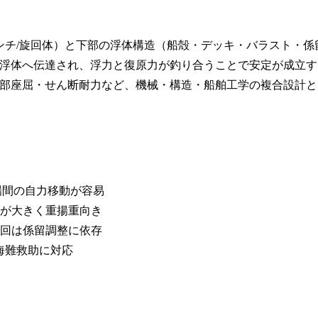
ィンチ/旋回体）と下部の浮体構造（船殻・デッキ・バラスト・係
浮体へ伝達され、浮力と復原力が釣り合うことで安定が成立す
部座屈・せん断耐力など、機械・構造・船舶工学の複合設計と
、現場間の自力移動が容易
面積が大きく重揚重向き
現、旋回は係留調整に依存
海難救助に対応