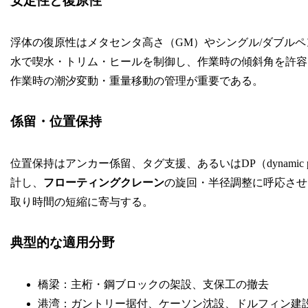
安定性と復原性
浮体の復原性はメタセンタ高さ（GM）やシングル/ダブル
水で喫水・トリム・ヒールを制御し、作業時の傾斜角を許容
作業時の潮汐変動・重量移動の管理が重要である。
係留・位置保持
位置保持はアンカー係留、タグ支援、あるいはDP（dynamic 
計し、
フローティングクレーン
の旋回・半径調整に呼応させ
取り時間の短縮に寄与する。
典型的な適用分野
橋梁：主桁・鋼ブロックの架設、支保工の撤去
港湾：ガントリー据付、ケーソン沈設、ドルフィン建