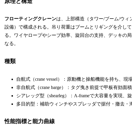
原理と構造
フローティングクレーン
は、上部構造（タワー/ブーム/ウ
設備）で構成される。吊り荷重はブームとリギングを介して
る。ワイヤロープやシーブ効率、旋回台の支持、デッキの局
なる。
種類
自航式（crane vessel）：原動機と操船機能を持ち
非自航式（crane barge）：タグ曳き前提で甲板有効
シアレッグ型（shearleg）：A-frameで大容量を実
多目的型：補助ウィンチやスプレッダで据付・撤去・
性能指標と能力曲線