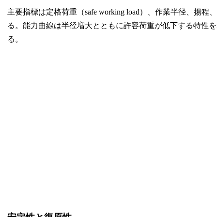
主要指標は定格荷重（safe working load）、作業
る。能力曲線は半径増大とともに許容荷重が低下する特性を
る。