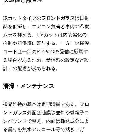
IRカットタイプの
フロントガラス
は日射
熱を低減し、エアコン負荷と車内の温度
ムラを抑える。UVカットは内装劣化の
抑制や肌保護に寄与する。一方、金属膜
コートは一部のETCやGPS受信に影響す
る場合があるため、受信窓の設定など設
計上の配慮が求められる。
清掃・メンテナンス
視界維持の基本は定期清掃である。
フロ
ントガラス
外面は油膜除去剤や微粒子コ
ンパウンドで整え、内面は揮発成分によ
る曇りを無水アルコール等で拭き上げ