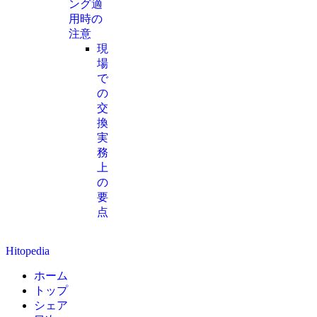
ング適
用時の
注意
現
場
で
の
交
換
実
務
上
の
要
点
Hitopedia
ホーム
トップ
シェア