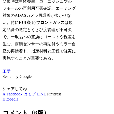
交換時は車体養生、ガーニッシュやルー
フモールの再利用可否確認、エーミング
対象のADASカメラ再調整が欠かせな
い。特にHUD対応
フロントガラス
は規
定品番の選定とくさび度管理が不可欠
で、一般品への置換はゴーストや視差を
生む。雨滴センサーの再貼付やミラー台
座の再接着も、指定材料と工程で確実に
実施することが重要である。
工学
Search by Google
シェアしてね！
X
Facebook
はてブ
LINE
Pinterest
Hitopedia
コメント（β版）