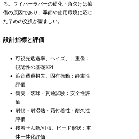
る。ワイパーラバーの硬化・角欠けは擦
傷の原因であり、季節や使用環境に応じ
た早めの交換が望ましい。
設計指標と評価
可視光透過率、ヘイズ、二重像：
視認性の基礎KPI
遮音透過損失、固有振動：静粛性
評価
衝突・落球・貫通試験：安全性評
価
耐候・耐湿熱・霜付着性：耐久性
評価
接着せん断/引張、ビード形状：車
体一体化評価