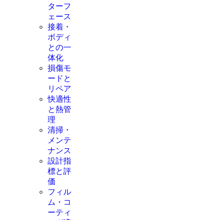
ターフ
ェース
接着・
ボディ
との一
体化
損傷モ
ードと
リペア
快適性
と熱管
理
清掃・
メンテ
ナンス
設計指
標と評
価
フィル
ム・コ
ーティ