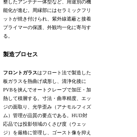
整したアンテナ一体型など、用途別の機
能化が進む。周縁部にはセラミックフリ
ットが焼き付けられ、紫外線遮蔽と接着
プライマーの保護、外観均一化に寄与す
る。
製造プロセス
フロントガラス
はフロート法で製造した
板ガラスを熱曲げ成形し、清浄化後に
PVBを挟んでオートクレーブで加圧・加
熱して積層する。寸法・曲率精度、エッ
ジの面取り、光学歪み（アナモルフィズ
ム）管理が品質の要点である。HUD対
応品では投影領域のくさび度（ウェッ
ジ）を厳格に管理し、ゴースト像を抑え