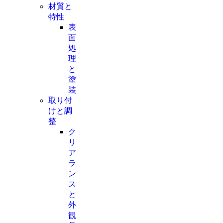
材質と
特性
表
面
処
理
と
塗
装
取り付
けと調
整
ク
リ
ア
ラ
ン
ス
と
外
観