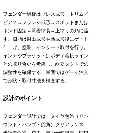
フェンダー
鋼板はプレス成形→トリム／
ピアス→フランジ成形→スポットまたは
ボンド固定→電着塗装→上塗りの順に流
す。樹脂は射出成形や熱成形後にゲート
仕上げ、塗装、インサート取付を行う。
インナやブラケットはボディ溶接ライン
との取り合いを考慮し、組立タクトでの
調整性を確保する。量産ではゲージ治具
で形状・取付寸法を検査する。
設計のポイント
フェンダー
設計では、タイヤ包絡（リバ
ウンド・バンプ・舵角）クリアランス、
歩行者保護、空力、車両全幅規制、開口