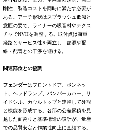
剛性、製造コストを同時に満たす必要が
ある。アーチ形状はスプラッシュ低減と
意匠の要で、ライナーの吸音材やテクス
チャでNVHを調整する。取付点は荷重
経路とサービス性を両立し、熱源や配
線・配管との干渉を避ける。
関連部位との協調
フェンダー
はフロントドア、ボンネッ
ト、ヘッドランプ、バンパーカバー、サ
イドシル、カウルトップと連携して外観
と機能を形成する。各部の公差累積を見
越した面割りと基準構造の設計が、量産
での品質安定と作業性向上に直結する。