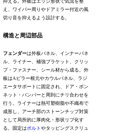
抑える。外板はエッジ形状で気流を整
え、ワイパー周りやドアミラー付近の風
切り音を抑えるよう設計する。
構造と周辺部品
フェンダー
は外板パネル、インナーパネ
ル、ライナー、補強ブラケット、クリッ
プ・ファスナー、シール材から成る。外
板はAピラー根元やカウルパネル、ラジ
エータサポートに固定され、ドア・ボン
ネット・バンパーと周到にチリ合わせを
行う。ライナーは熱可塑樹脂や不織布で
成形し、アーチ部のストーンチップ対策
として局所的に厚肉化・形状リブ化す
る。固定は
ボルト
やタッピングスクリュ