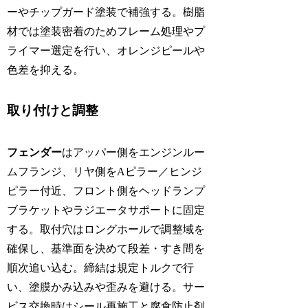
ーやチップガード塗装で補強する。樹脂
材では塗装密着のためフレーム処理やプ
ライマー選定を行い、オレンジピールや
色差を抑える。
取り付けと調整
フェンダー
はアッパー側をエンジンルー
ムフランジ、リヤ側をAピラー／ヒンジ
ピラー付近、フロント側をヘッドランプ
ブラケットやラジエータサポートに固定
する。取付穴はロングホールで調整域を
確保し、基準面を決めて段差・すき間を
順次追い込む。締結は規定トルクで行
い、塗膜かみ込みや歪みを避ける。サー
ビス交換時はシール再施工と腐食防止剤