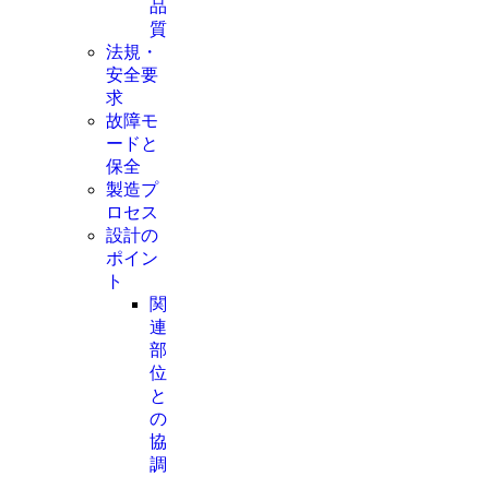
品
質
法規・
安全要
求
故障モ
ードと
保全
製造プ
ロセス
設計の
ポイン
ト
関
連
部
位
と
の
協
調