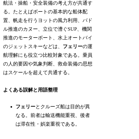
航法・操船・安全装備の考え方が共通す
る。たとえばボートの基本的な船体配
置、帆走を行うヨットの風力利用、パド
ル推進のカヌー、立位で漕ぐSUP、機関
推進のモーターボート、水上オートバイ
のジェットスキーなどは、
フェリー
の運
航理解にも役立つ比較対象である。乗員
の人的要因や気象判断、救命装備の思想
はスケールを超えて共通する。
よくある誤解と用語整理
フェリー
とクルーズ船は目的が異
なる。前者は輸送機能重視、後者
は滞在性・娯楽重視である。