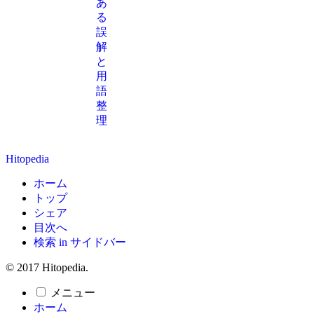
あ
る
誤
解
と
用
語
整
理
Hitopedia
ホーム
トップ
シェア
目次へ
検索 in サイドバー
© 2017 Hitopedia.
メニュー
ホーム