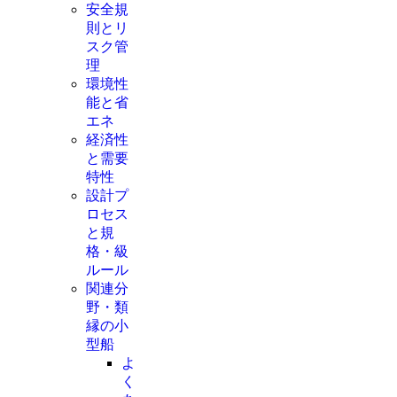
安全規
則とリ
スク管
理
環境性
能と省
エネ
経済性
と需要
特性
設計プ
ロセス
と規
格・級
ルール
関連分
野・類
縁の小
型船
よ
く