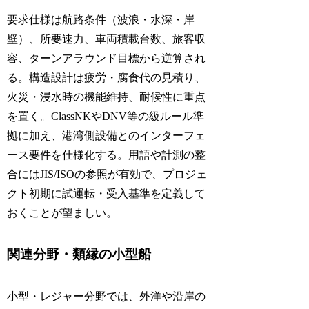
要求仕様は航路条件（波浪・水深・岸
壁）、所要速力、車両積載台数、旅客収
容、ターンアラウンド目標から逆算され
る。構造設計は疲労・腐食代の見積り、
火災・浸水時の機能維持、耐候性に重点
を置く。ClassNKやDNV等の級ルール準
拠に加え、港湾側設備とのインターフェ
ース要件を仕様化する。用語や計測の整
合にはJIS/ISOの参照が有効で、プロジェ
クト初期に試運転・受入基準を定義して
おくことが望ましい。
関連分野・類縁の小型船
小型・レジャー分野では、外洋や沿岸の