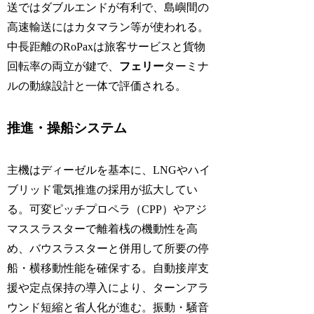
送ではダブルエンドが有利で、島嶼間の
高速輸送にはカタマラン等が使われる。
中長距離のRoPaxは旅客サービスと貨物
回転率の両立が鍵で、
フェリー
ターミナ
ルの動線設計と一体で評価される。
推進・操船システム
主機はディーゼルを基本に、LNGやハイ
ブリッド電気推進の採用が拡大してい
る。可変ピッチプロペラ（CPP）やアジ
マススラスターで離着桟の機動性を高
め、バウスラスターと併用して所要の停
船・横移動性能を確保する。自動接岸支
援や定点保持の導入により、ターンアラ
ウンド短縮と省人化が進む。振動・騒音