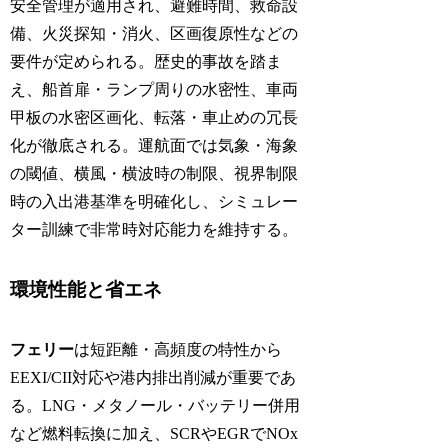
安全管理が適用され、避難時間、救命設
備、火災探知・消火、区画復原性などの
要件が定められる。歴史的事故を踏ま
え、船首扉・ランプ周りの水密性、車両
甲板の水密区画化、転落・車止めの冗長
化が徹底される。運航面では気象・海象
の閾値、横風・横波時の制限、視界制限
時の入出港基準を明確化し、シミュレー
ター訓練で非常時対応能力を維持する。
環境性能と省エネ
フェリー
は短距離・高頻度の特性から
EEXI/CII対応や港内排出削減が重要であ
る。LNG・メタノール・バッテリー併用
など燃料転換に加え、SCRやEGRでNOx