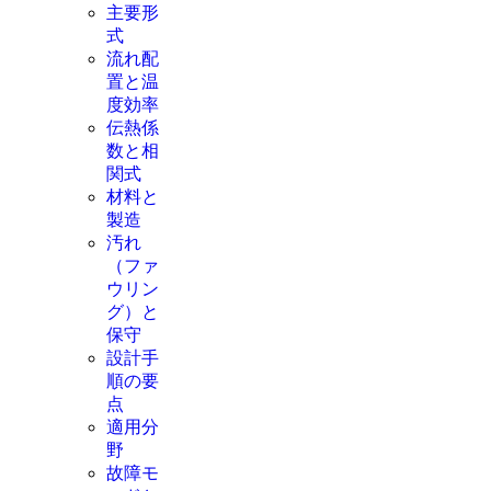
主要形
式
流れ配
置と温
度効率
伝熱係
数と相
関式
材料と
製造
汚れ
（ファ
ウリン
グ）と
保守
設計手
順の要
点
適用分
野
故障モ