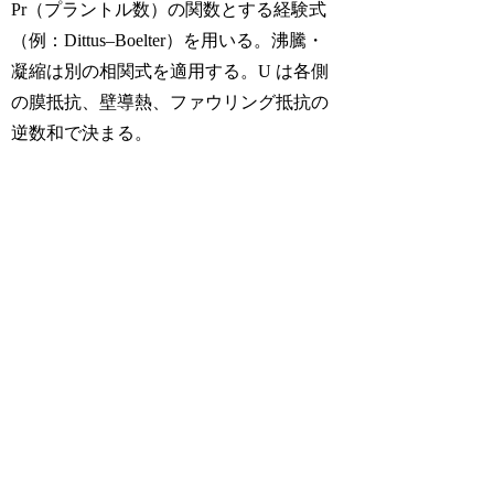
Pr（プラントル数）の関数とする経験式
（例：Dittus–Boelter）を用いる。沸騰・
凝縮は別の相関式を適用する。U は各側
の膜抵抗、壁導熱、ファウリング抵抗の
逆数和で決まる。