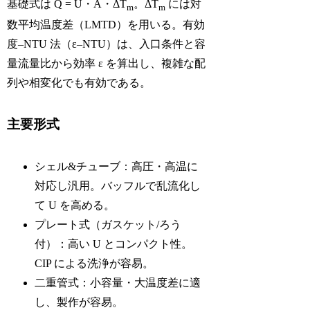
基礎式は Q = U・A・ΔT
。ΔT
には対
m
m
数平均温度差（LMTD）を用いる。有効
度–NTU 法（ε–NTU）は、入口条件と容
量流量比から効率 ε を算出し、複雑な配
列や相変化でも有効である。
主要形式
シェル&チューブ：高圧・高温に
対応し汎用。バッフルで乱流化し
て U を高める。
プレート式（ガスケット/ろう
付）：高い U とコンパクト性。
CIP による洗浄が容易。
二重管式：小容量・大温度差に適
し、製作が容易。