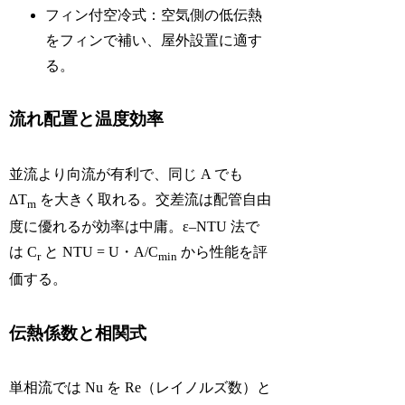
フィン付空冷式：空気側の低伝熱
をフィンで補い、屋外設置に適す
る。
流れ配置と温度効率
並流より向流が有利で、同じ A でも
ΔT
を大きく取れる。交差流は配管自由
m
度に優れるが効率は中庸。ε–NTU 法で
は C
と NTU = U・A/C
から性能を評
r
min
価する。
伝熱係数と相関式
単相流では Nu を Re（レイノルズ数）と