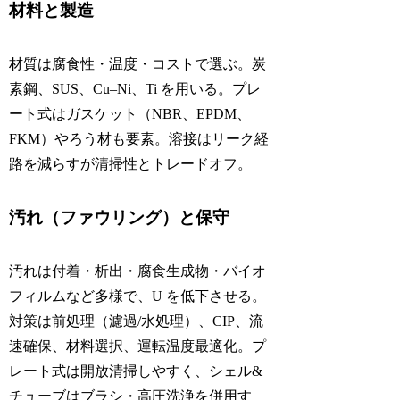
材料と製造
材質は腐食性・温度・コストで選ぶ。炭
素鋼、SUS、Cu–Ni、Ti を用いる。プレ
ート式はガスケット（NBR、EPDM、
FKM）やろう材も要素。溶接はリーク経
路を減らすが清掃性とトレードオフ。
汚れ（ファウリング）と保守
汚れは付着・析出・腐食生成物・バイオ
フィルムなど多様で、U を低下させる。
対策は前処理（濾過/水処理）、CIP、流
速確保、材料選択、運転温度最適化。プ
レート式は開放清掃しやすく、シェル&
チューブはブラシ・高圧洗浄を併用す