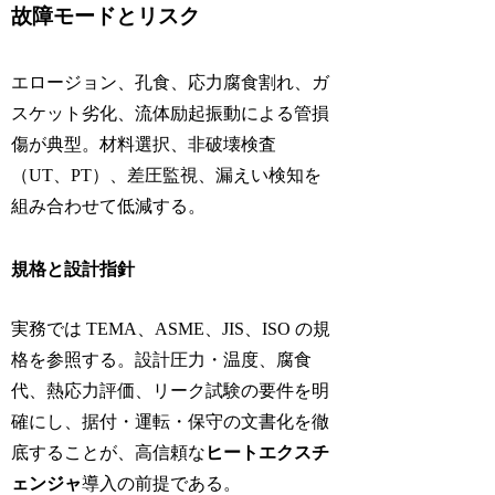
故障モードとリスク
エロージョン、孔食、応力腐食割れ、ガ
スケット劣化、流体励起振動による管損
傷が典型。材料選択、非破壊検査
（UT、PT）、差圧監視、漏えい検知を
組み合わせて低減する。
規格と設計指針
実務では TEMA、ASME、JIS、ISO の規
格を参照する。設計圧力・温度、腐食
代、熱応力評価、リーク試験の要件を明
確にし、据付・運転・保守の文書化を徹
底することが、高信頼な
ヒートエクスチ
ェンジャ
導入の前提である。