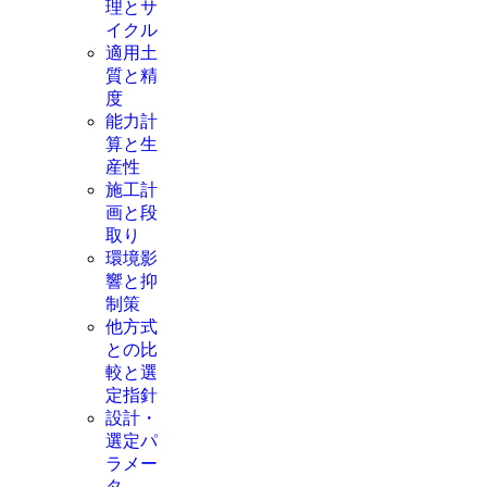
理とサ
イクル
適用土
質と精
度
能力計
算と生
産性
施工計
画と段
取り
環境影
響と抑
制策
他方式
との比
較と選
定指針
設計・
選定パ
ラメー
タ