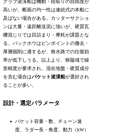
グラブ浚渫船は機動・段取りの自由度が
高いが、断面の均一性は連続式の本船に
及ばない場合がある。カッターサクショ
ンは大量・遠距離送泥に強いが、硬質瓦
礫混じりでは目詰まり・摩耗が課題とな
る。バックホウはピンポイントの撤去・
厚層掘削に適するが、狭水路での往復効
率が低下しうる。以上より、狭隘域で線
形精度が要求され、混在地盤・硬質成分
を含む場合は
バケット浚渫船
が選好され
ることが多い。
設計・選定パラメータ
バケット容量・数、チェーン速
度、ラダー長・角度、動力（kW）