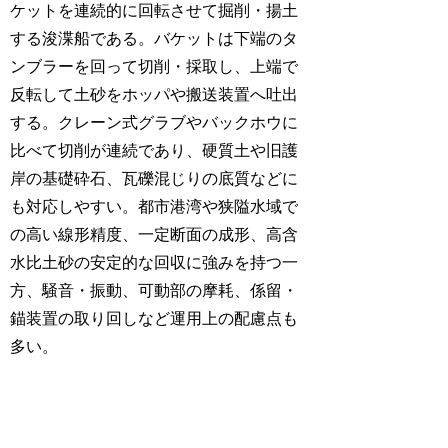
ケットを連続的に回転させて掘削・揚土
する浚渫船である。バケットは下端のタ
ンブラーを回って切削・採取し、上端で
反転して土砂をホッパや搬送装置へ吐出
する。クレーン式グラブやバックホウに
比べて切削が連続であり、硬質土や旧護
岸の基礎砕石、瓦礫混じりの底質などに
も対応しやすい。都市港湾や狭隘水域で
の高い線形精度、一定断面の成形、高含
水比土砂の安定的な回収に強みを持つ一
方、騒音・振動、可動部の摩耗、係留・
錨装置の取り回しなど運用上の配慮点も
多い。