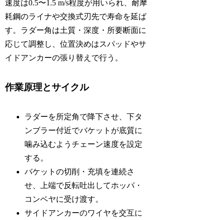
速度は0.5〜1.5 m/s程度が用いられ、耐摩
耗鋼のライナや交換式刃先で寿命を延ば
す。ラダー角は土質・深度・所要断面に
応じて調整し、位置決めはスパッドやサ
イドアンカーの張り替えで行う。
作業原理とサイクル
ラダーを所定角で降下させ、下タ
ンブラー付近でバケットが底質に
噛み込むようチェーン速度を設定
する。
バケットの切削・充填を連続さ
せ、上端で反転吐出してホッパ・
コンベヤに受け渡す。
サイドアンカーのワイヤを交互に