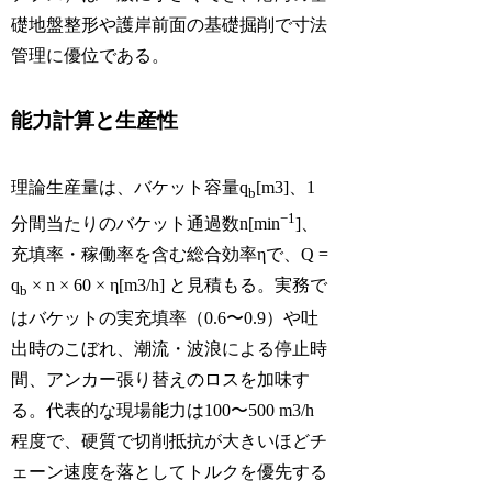
礎地盤整形や護岸前面の基礎掘削で寸法
管理に優位である。
能力計算と生産性
理論生産量は、バケット容量
q
[m3]、1
b
−1
分間当たりのバケット通過数
n
[min
]、
充填率・稼働率を含む総合効率
η
で、
Q =
q
× n × 60 × η
[m3/h] と見積もる。実務で
b
はバケットの実充填率（0.6〜0.9）や吐
出時のこぼれ、潮流・波浪による停止時
間、アンカー張り替えのロスを加味す
る。代表的な現場能力は100〜500 m3/h
程度で、硬質で切削抵抗が大きいほどチ
ェーン速度を落としてトルクを優先する