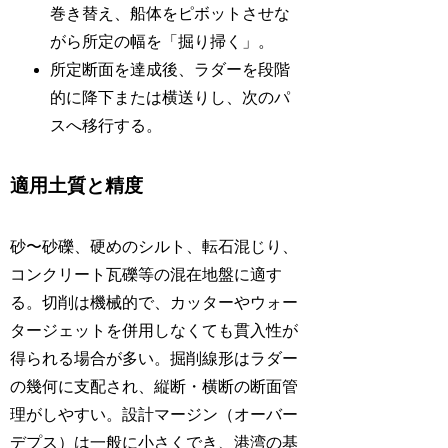
巻き替え、船体をピボットさせな
がら所定の幅を「掘り掃く」。
所定断面を達成後、ラダーを段階
的に降下または横送りし、次のパ
スへ移行する。
適用土質と精度
砂〜砂礫、硬めのシルト、転石混じり、
コンクリート瓦礫等の混在地盤に適す
る。切削は機械的で、カッターやウォー
タージェットを併用しなくても貫入性が
得られる場合が多い。掘削線形はラダー
の幾何に支配され、縦断・横断の断面管
理がしやすい。設計マージン（オーバー
デプス）は一般に小さくでき、港湾の基