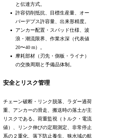
と伝達方式。
許容切削抵抗、目標生産量、オー
バーデプス許容量、出来形精度。
アンカー配置・スパッド仕様、波
浪・潮流限界、作業水深（代表値
20〜40 m）。
摩耗部材（刃先・側板・ライナ）
の交換周期と予備品体制。
安全とリスク管理
チェーン破断・リンク脱落、ラダー過荷
重、アンカーの滑走、搬送時の落土が主
リスクである。荷重監視（トルク・電流
値）、リンク伸びの定期測定、非常停止
系の２重化、落下防止養生、狭水域の航