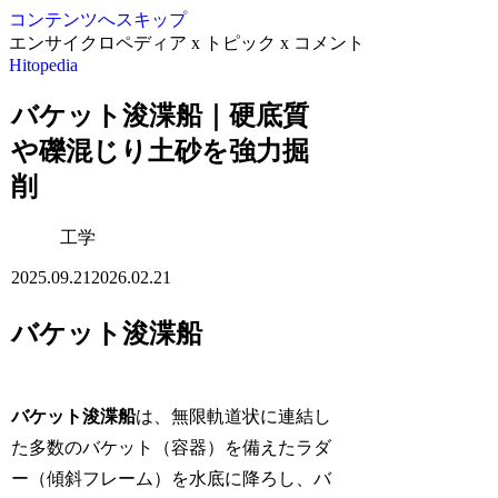
コンテンツへスキップ
エンサイクロペディア x トピック x コメント
Hitopedia
バケット浚渫船｜硬底質
や礫混じり土砂を強力掘
削
工学
2025.09.21
2026.02.21
バケット浚渫船
バケット浚渫船
は、無限軌道状に連結し
た多数のバケット（容器）を備えたラダ
ー（傾斜フレーム）を水底に降ろし、バ