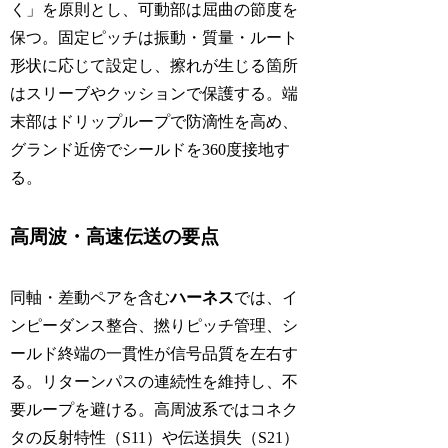
く」を原則とし、可動部は屈曲の節度を
保つ。固定ピッチは振動・質量・ルート
形状に応じて設定し、擦れが生じる箇所
はスリーブやクッションで保護する。端
末部はドリップループで防滴性を高め、
グランド近傍でシールドを360度接地す
る。
高周波・高速伝送の要点
同軸・差動ペアを含む
ハーネス
では、イ
ンピーダンス整合、撚りピッチ管理、シ
ールド終端の一貫性が信号品質を左右す
る。リターンパスの連続性を維持し、不
要ループを避ける。高周波系ではコネク
タの反射特性（S11）や伝送損失（S21）