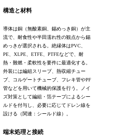
構造と材料
導体は銅（無酸素銅、錫めっき銅）が主
流で、耐食性や半田濡れ性の観点から錫
めっきが選択される。絶縁体はPVC、
PE、XLPE、ETFE、PTFEなどで、耐
熱・難燃・柔軟性を要件に最適化する。
外装には編組スリーブ、熱収縮チュー
ブ、コルゲートチューブ、フレキ管やPF
管などを用いて機械的保護を行う。ノイ
ズ対策として編組・箔テープによるシー
ルドを付与し、必要に応じてドレン線を
設ける（関連：シールド線）。
端末処理と接続