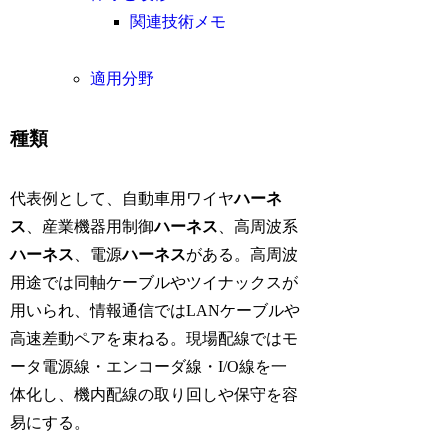
関連技術メモ
適用分野
種類
代表例として、自動車用ワイヤ
ハーネ
ス
、産業機器用制御
ハーネス
、高周波系
ハーネス
、電源
ハーネス
がある。高周波
用途では同軸ケーブルやツイナックスが
用いられ、情報通信ではLANケーブルや
高速差動ペアを束ねる。現場配線ではモ
ータ電源線・エンコーダ線・I/O線を一
体化し、機内配線の取り回しや保守を容
易にする。