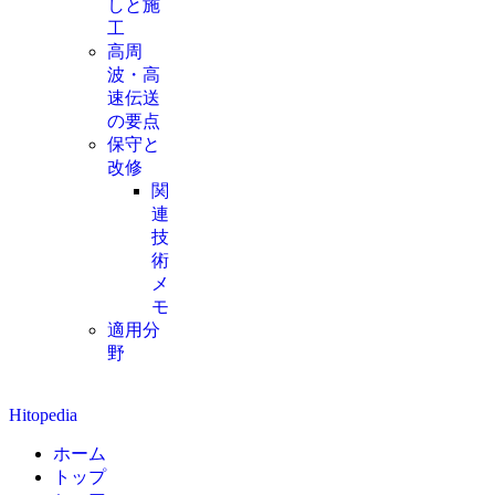
しと施
工
高周
波・高
速伝送
の要点
保守と
改修
関
連
技
術
メ
モ
適用分
野
Hitopedia
ホーム
トップ