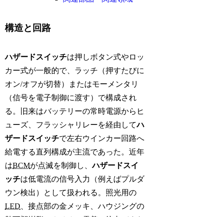
構造と回路
ハザードスイッチ
は押しボタン式やロッ
カー式が一般的で、ラッチ（押すたびに
オン/オフが切替）またはモーメンタリ
（信号を電子制御に渡す）で構成され
る。旧来はバッテリーの常時電源からヒ
ューズ、フラッシャリレーを経由して
ハ
ザードスイッチ
で左右ウインカー回路へ
給電する直列構成が主流であった。近年
は
BCM
が点滅を制御し、
ハザードスイ
ッチ
は低電流の信号入力（例えばプルダ
ウン検出）として扱われる。照光用の
LED
、接点部の金メッキ、ハウジングの