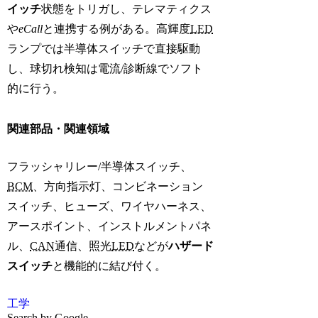
イッチ
状態をトリガし、テレマティクス
や
eCall
と連携する例がある。高輝度
LED
ランプでは半導体スイッチで直接駆動
し、球切れ検知は電流/診断線でソフト
的に行う。
関連部品・関連領域
フラッシャリレー/半導体スイッチ、
BCM
、方向指示灯、コンビネーション
スイッチ、ヒューズ、ワイヤハーネス、
アースポイント、インストルメントパネ
ル、
CAN
通信、照光
LED
などが
ハザード
スイッチ
と機能的に結び付く。
工学
Search by Google