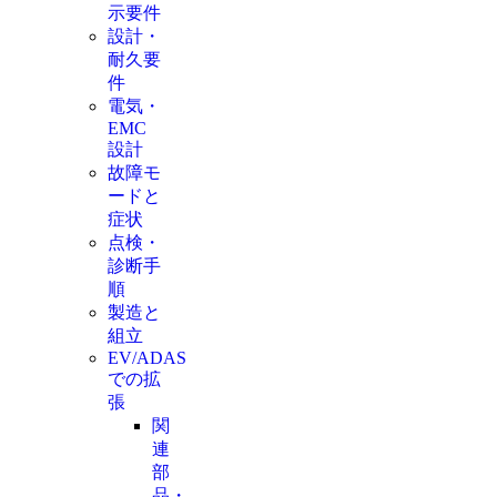
示要件
設計・
耐久要
件
電気・
EMC
設計
故障モ
ードと
症状
点検・
診断手
順
製造と
組立
EV/ADAS
での拡
張
関
連
部
品・