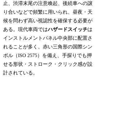
止、渋滞末尾の注意喚起、後続車への譲
り合いなどで頻繁に用いられ、昼夜・天
候を問わず高い視認性を確保する必要が
ある。現代車両では
ハザードスイッチ
は
インストルメントパネル中央部に配置さ
れることが多く、赤い三角形の国際シン
ボル（
ISO 2575
）を備え、手探りでも押
せる形状・ストローク・クリック感が設
計されている。