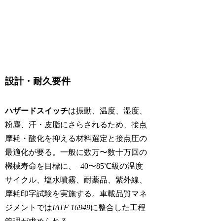
設計・耐久要件
ハザードスイッチ
は振動、温度、湿度、
粉塵、汗・皮脂にさらされるため、接点
摩耗・酸化を抑える材料選定と接点圧の
最適化が要る。一般に数万〜数十万回の
機械寿命を目標に、−40〜85℃級の温度
サイクル、塩水噴霧、耐薬品、紫外線、
摩耗印字試験を実施する。車載品質マネ
ジメントでは
IATF 16949
に整合した工程