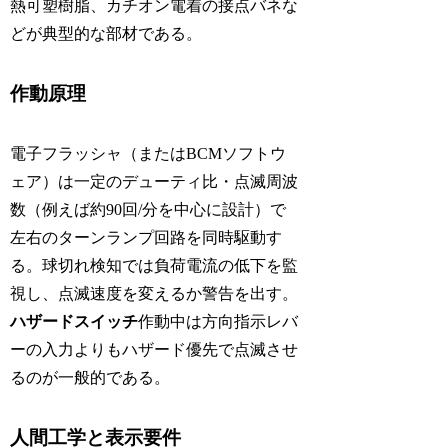
熱可塑樹脂、カチオン電着の接点バネな
どが典型的な部材である。
作動原理
電子フラッシャ（またはBCMソフトウ
ェア）は一定のデューティ比・点滅周波
数（例えば約90回/分を中心に設計）で
左右のターンランプ回路を同時駆動す
る。球切れ検知では負荷電流の低下を監
視し、点滅速度を変えるか警告を出す。
ハザードスイッチ
作動中は方向指示レバ
ーの入力よりもハザード優先で点滅させ
るのが一般的である。
人間工学と表示要件