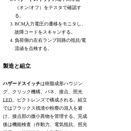
（オン/オフ）をテスタで確認す
る。
BCM入力電圧の遷移をモニタし、
故障コードをスキャンする。
負荷側の左右ランプ回路の抵抗/電
流値を点検する。
製造と組立
ハザードスイッチ
は樹脂成形ハウジン
グ、クリック機構、バネ、接点、照光
LED
、ピクトレンズで構成される。組立
ではフラックス残渣や粉塵の混入を避
け、接点部の微小異物を管理する。完成
後は機能検査（作動力、電気抵抗、照光