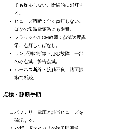
ても反応しない、断続的に消灯す
る。
ヒューズ溶断：全く点灯しない。
ほかの常時電源系にも影響。
フラッシャ/BCM故障：点滅速度異
常、点灯しっぱなし。
ランプ側の断線・
LED
故障：一部
のみ点滅、警告点滅。
ハーネス断線・接触不良：路面振
動で断続。
点検・診断手順
バッテリー電圧と該当ヒューズを
確認する。
ハザードスイッチ
の端子間導通