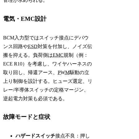
管理が求められる。
電気・EMC設計
BCM入力型ではスイッチ接点にデバウ
ンス回路や
ESD
対策を付加し、ノイズ伝
搬を抑える。負荷側は
EMC
規制（例：
ECE R10
）を考慮し、ワイヤハーネスの
取り回し、帰還アース、
PWM
駆動の立
上り制御を設計する。ヒューズ選定、リ
レー/半導体スイッチの定格マージン、
逆起電力対策も必須である。
故障モードと症状
ハザードスイッチ
接点不良：押し