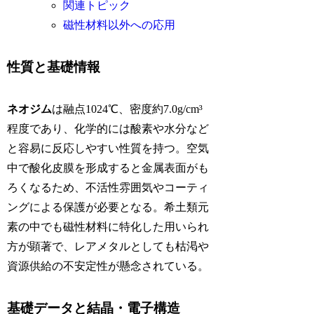
関連トピック
磁性材料以外への応用
性質と基礎情報
ネオジム
は融点1024℃、密度約7.0g/cm³
程度であり、化学的には酸素や水分など
と容易に反応しやすい性質を持つ。空気
中で酸化皮膜を形成すると金属表面がも
ろくなるため、不活性雰囲気やコーティ
ングによる保護が必要となる。希土類元
素の中でも磁性材料に特化した用いられ
方が顕著で、レアメタルとしても枯渇や
資源供給の不安定性が懸念されている。
基礎データと結晶・電子構造