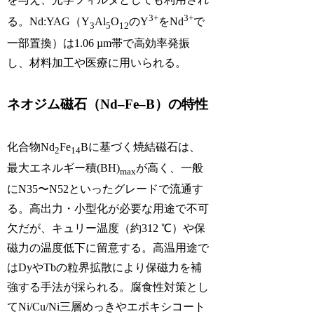
3+
3+
る。Nd:YAG（Y
Al
O
のY
をNd
で
3
5
12
一部置換）は1.06 µm帯で高効率発振
し、材料加工や医療に用いられる。
ネオジム磁石（Nd–Fe–B）の特性
化合物Nd
Fe
Bに基づく焼結磁石は、
2
14
最大エネルギー積(BH)
が高く、一般
max
にN35〜N52といったグレードで流通す
る。高出力・小型化が必要な用途で不可
欠だが、キュリー温度（約312 ℃）や保
磁力の温度低下に留意する。高温用途で
はDyやTbの粒界拡散により保磁力を補
強する手法が採られる。腐食性対策とし
てNi/Cu/Ni三層めっきやエポキシコート