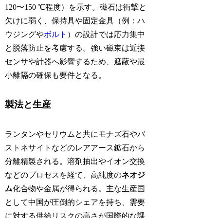
120〜150 ℃程度）を示す。磁石は衝撃と
欠けに弱く、保持具や固定金具（例：ハ
ウジングや
ボルト
）の設計では応力集中
と脱落防止を考慮する。強い磁束は近接
センサや計器へ影響するため、遮蔽や最
小離隔の確保も要件となる。
製法と生産
ランタンやセリウムと共にモナズ石やバ
ストネサイトなどのレアアース鉱石から
分離精製される。溶剤抽出やイオン交換
などのプロセスを経て、高純度の
ネオジ
ム
化合物や金属が得られる。主な生産国
として中国が圧倒的シェアを持ち、需要
に対する供給リスクの高さが国際的な課