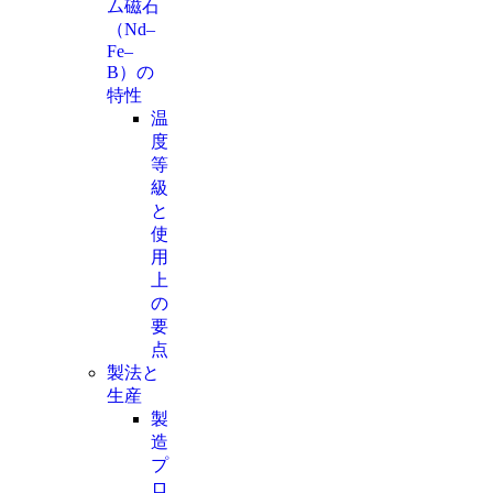
ム磁石
（Nd–
Fe–
B）の
特性
温
度
等
級
と
使
用
上
の
要
点
製法と
生産
製
造
プ
ロ