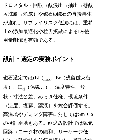
ドロメタル・回収（酸浸出→抽出→蓚酸
塩沈殿→焼成）や磁石to磁石の直接再生
が進む。サプライリスク低減には、重希
土の添加最適化や粒界拡散によるDy使
用量削減も有効である。
設計・選定の実務ポイント
磁石選定では(BH)
、Br（残留磁束密
max
度）、H
（保磁力）、温度特性、形
cj
状・寸法公差、めっき仕様、環境条件
（湿度、塩霧、薬液）を総合評価する。
高温域やデミング障害に対してはSm–Co
の検討余地もある。組込み設計では磁気
回路（ヨーク材の飽和、リーケージ低