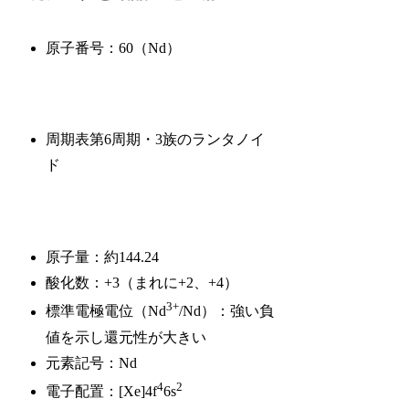
原子番号：60（Nd）
周期表第6周期・3族のランタノイ
ド
原子量：約144.24
酸化数：+3（まれに+2、+4）
3+
標準電極電位（Nd
/Nd）：強い負
値を示し還元性が大きい
元素記号：Nd
4
2
電子配置：[Xe]4f
6s