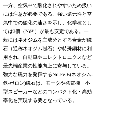
一方、空気中で酸化されやすいため扱い
には注意が必要である。強い還元性と空
気中での酸化の速さを示し、化学種とし
ては3価（Nd³⁺）が最も安定である。一
般には
ネオジム
を主成分とする合金が磁
石（通称ネオジム磁石）や特殊鋼材に利
用され、自動車やエレクトロニクスなど
最先端産業の性能向上に寄与している。
強力な磁力を発揮するNd-Fe-B(ネオジム-
鉄-ボロン)磁石は、モータや発電機、小
型スピーカーなどのコンパクト化・高効
率化を実現する要となっている。