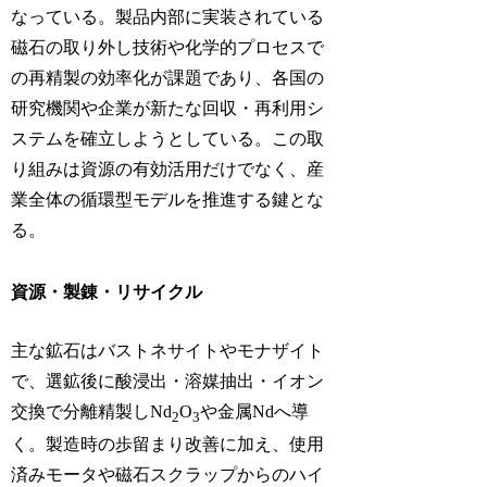
なっている。製品内部に実装されている
磁石の取り外し技術や化学的プロセスで
の再精製の効率化が課題であり、各国の
研究機関や企業が新たな回収・再利用シ
ステムを確立しようとしている。この取
り組みは資源の有効活用だけでなく、産
業全体の循環型モデルを推進する鍵とな
る。
資源・製錬・リサイクル
主な鉱石はバストネサイトやモナザイト
で、選鉱後に酸浸出・溶媒抽出・イオン
交換で分離精製しNd
O
や金属Ndへ導
2
3
く。製造時の歩留まり改善に加え、使用
済みモータや磁石スクラップからのハイ