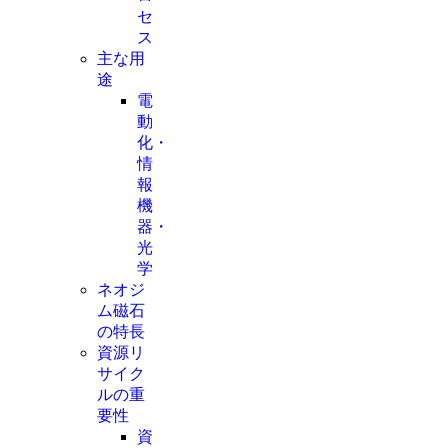
セ
ス
主な用
途
電
動
化・
情
報
機
器・
光
学
ネオジ
ム磁石
の特長
資源リ
サイク
ルの重
要性
資