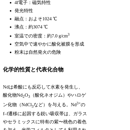
4f電子：磁気特性
発光特性
融点：およそ1024 ℃
沸点：約3074 ℃
3
室温での密度：約7.0 g/cm
空気中で速やかに酸化被膜を形成
粉末は自然発火の危険
化学的性質と代表化合物
Ndは希酸にも反応して水素を発生し、
酸化物Nd
O
（酸化ネオジム）やハロゲ
2
3
3+
ン化物（NdCl
など）を与える。Nd
の
3
f–f遷移に起因する鋭い吸収帯は、ガラス
やセラミックスに特有の紫〜桃色の着色
を与え、光学フィルタとしても利用され