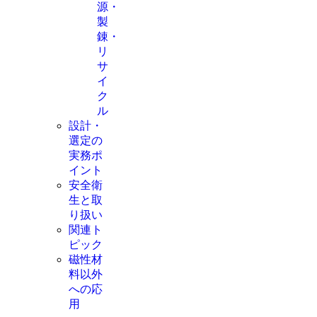
源・
製
錬・
リ
サ
イ
ク
ル
設計・
選定の
実務ポ
イント
安全衛
生と取
り扱い
関連ト
ピック
磁性材
料以外
への応
用