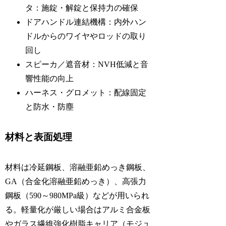
タ：施錠・解錠と保持力の確保
ドアハンドル連結機構：内外ハン
ドルからのワイヤやロッドの取り
回し
スピーカ／遮音材：NVH低減と音
響性能の向上
ハーネス・グロメット：配線固定
と防水・防塵
材料と表面処理
材料は冷延鋼板、溶融亜鉛めっき鋼板、
GA（合金化溶融亜鉛めっき）、高張力
鋼板（590～980MPa級）などが用いられ
る。軽量化が厳しい場合はアルミ合金板
やガラス繊維強化樹脂キャリア（モジュ