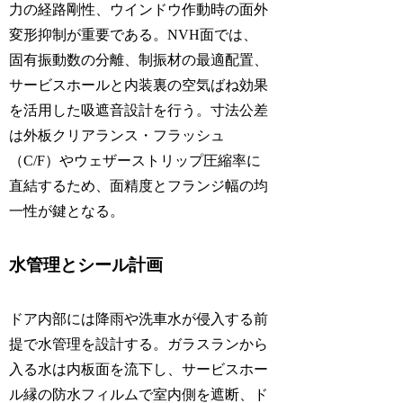
力の経路剛性、ウインドウ作動時の面外
変形抑制が重要である。NVH面では、
固有振動数の分離、制振材の最適配置、
サービスホールと内装裏の空気ばね効果
を活用した吸遮音設計を行う。寸法公差
は外板クリアランス・フラッシュ
（C/F）やウェザーストリップ圧縮率に
直結するため、面精度とフランジ幅の均
一性が鍵となる。
水管理とシール計画
ドア内部には降雨や洗車水が侵入する前
提で水管理を設計する。ガラスランから
入る水は内板面を流下し、サービスホー
ル縁の防水フィルムで室内側を遮断、ド