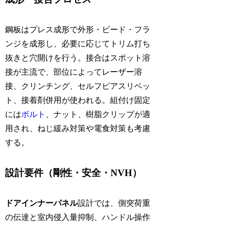
鋼板はプレス成形で外形・ビード・フラ
ンジを成形し、必要に応じてトリム打ち
抜きと穴開けを行う。接合はスポット溶
接が主流で、部位によってレーザー溶
接、クリンチング、セルフピアスリベッ
ト、接着剤併用が使われる。組付け固定
には
ボルト
、ナット、樹脂クリップが適
用され、ねじ緩み対策や電食対策も考慮
する。
設計要件（剛性・安全・NVH）
ドアインナーパネル
設計では、側突荷重
の伝達と室内侵入量抑制、ハンドル操作