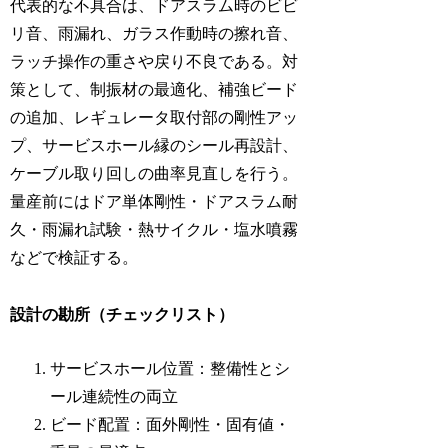
代表的な不具合は、ドアスラム時のビビ
リ音、雨漏れ、ガラス作動時の擦れ音、
ラッチ操作の重さや戻り不良である。対
策として、制振材の最適化、補強ビード
の追加、レギュレータ取付部の剛性アッ
プ、サービスホール縁のシール再設計、
ケーブル取り回しの曲率見直しを行う。
量産前にはドア単体剛性・ドアスラム耐
久・雨漏れ試験・熱サイクル・塩水噴霧
などで検証する。
設計の勘所（チェックリスト）
サービスホール位置：整備性とシ
ール連続性の両立
ビード配置：面外剛性・固有値・