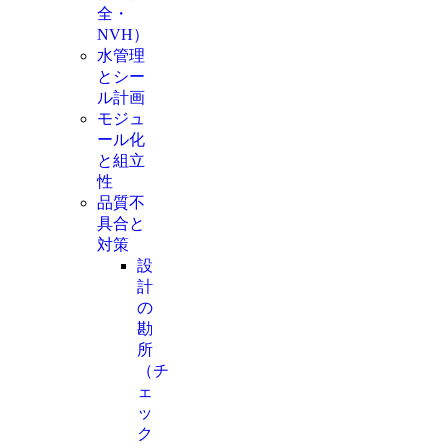
全・
NVH）
水管理
とシー
ル計画
モジュ
ール化
と組立
性
品質不
具合と
対策
設
計
の
勘
所
（チ
ェ
ッ
ク