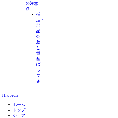
の注意
点
補
足：
部
品
公
差
と
量
産
ば
ら
つ
き
Hitopedia
ホーム
トップ
シェア