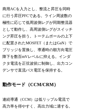
商用ACを入力とし、整流と昇圧を同時
に行う昇圧PFCである。ライン周波数の
極性に応じて低周波側レグが同期整流器
として動作し、高周波側レグがスイッチ
ング昇圧を担う。トーテムポールの上下
に配置されたMOSFET（またはGaN）で
ブリッジを置換し、導通時の順方向電圧
降下を数百mVレベルに抑える。インダ
クタ電流を正弦波状に制御し、出力コン
デンサで直流バス電圧を保持する。
動作モード（CCM/CRM）
連続導通（CCM）は低リップル電流で
高力率を得やすく、高出力域に適する。