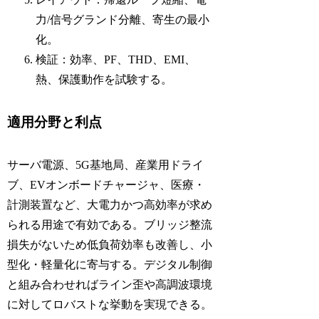
力/信号グランド分離、寄生の最小
化。
検証：効率、PF、THD、EMI、
熱、保護動作を試験する。
適用分野と利点
サーバ電源、5G基地局、産業用ドライ
ブ、EVオンボードチャージャ、医療・
計測装置など、大電力かつ高効率が求め
られる用途で有効である。ブリッジ整流
損失がないため低負荷効率も改善し、小
型化・軽量化に寄与する。デジタル制御
と組み合わせればライン歪や高調波環境
に対してロバストな挙動を実現できる。