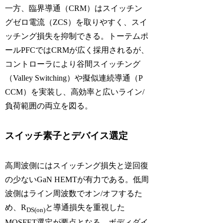
一方、臨界導通（CRM）はスイッチン
グゼロ電流（ZCS）を取りやすく、スイ
ッチング損失を抑制できる。トーテムポ
ールPFCではCRMが広く採用されるが、
コントローラにより谷間スイッチング
（Valley Switching）や擬似連続導通（P
CCM）を実装し、高効率と広いライン/
負荷範囲の両立を図る。
スイッチ素子とデバイス選定
高周波側にはスイッチング損失と逆回復
の少ないGaN HEMTが有力である。低周
波側はライン周波数でオン/オフするた
め、R
と導通損失を重視した
DS(on)
MOSFET選定が要点となる。ボディダイ