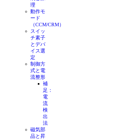
理
動作モ
ード
（CCM/CRM）
スイッ
チ素子
とデバ
イス選
定
制御方
式と電
流整形
補
足：
電
流
検
出
法
磁気部
品と昇