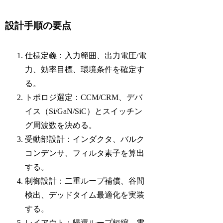
設計手順の要点
仕様定義：入力範囲、出力電圧/電
力、効率目標、環境条件を確定す
る。
トポロジ選定：CCM/CRM、デバ
イス（Si/GaN/SiC）とスイッチン
グ周波数を決める。
受動部設計：インダクタ、バルク
コンデンサ、フィルタ素子を算出
する。
制御設計：二重ループ補償、谷間
検出、デッドタイム最適化を実装
する。
レイアウト：帰還ループ短縮、電