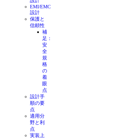
設計
EMI/EMC
設計
保護と
信頼性
補
足：
安
全
規
格
の
着
眼
点
設計手
順の要
点
適用分
野と利
点
実装上