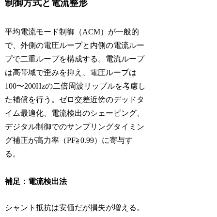
制御方式と電流整形
平均電流モード制御（ACM）が一般的
で、外側の電圧ループと内側の電流ルー
プで二重ループを構成する。電流ループ
は高帯域で歪みを抑え、電圧ループは
100〜200Hzの二倍周波リップルを考慮し
た補償を行う。ゼロ交差近傍のデッドタ
イム最適化、電流検出のシェーピング、
デジタル制御でのサンプリングタイミン
グ補正が高力率（PF≧0.99）に寄与す
る。
補足：電流検出法
シャント抵抗は安価だが損失が増える。