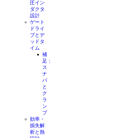
圧イン
ダクタ
設計
ゲート
ドライ
ブとデ
ッドタ
イム
補
足：
ス
ナ
バ
と
ク
ラ
ン
プ
効率・
損失解
析と熱