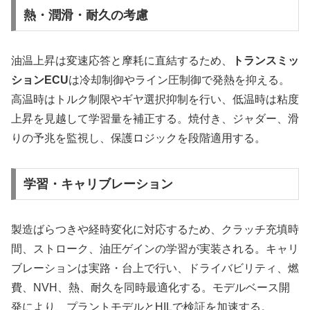
熱・潤滑・耐久の考慮
油温上昇は変速応答と摩耗に直結するため、
トランスミッ
ションECU
は冷却制御やライン圧制御で発熱を抑える。
高温時はトルク制限やギヤ選択抑制を行い、低温時は粘度
上昇を見越して学習量を補正する。焼付き、ジャダー、滑
りの予兆を監視し、保護ロジックを段階適用する。
学習・キャリブレーション
製造ばらつきや経時変化に対応するため、クラッチ充填時
間、ストローク、油圧ゲインの学習が実装される。キャリ
ブレーションは実路・台上で行い、ドライバビリティ、燃
費、NVH、熱、耐久を同時最適化する。モデルベース開
発により、プラントモデルとHILで検証を加速する。