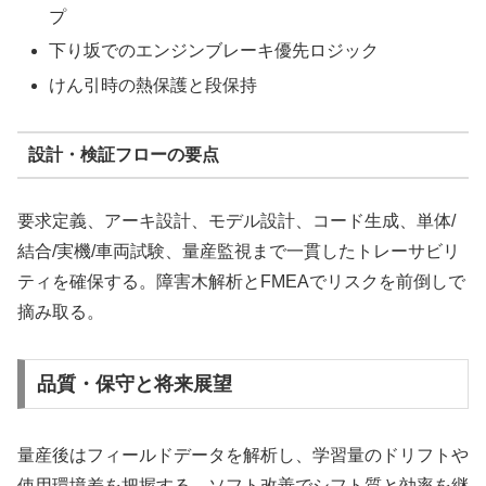
プ
下り坂でのエンジンブレーキ優先ロジック
けん引時の熱保護と段保持
設計・検証フローの要点
要求定義、アーキ設計、モデル設計、コード生成、単体/
結合/実機/車両試験、量産監視まで一貫したトレーサビリ
ティを確保する。障害木解析とFMEAでリスクを前倒しで
摘み取る。
品質・保守と将来展望
量産後はフィールドデータを解析し、学習量のドリフトや
使用環境差を把握する。ソフト改善でシフト質と効率を継