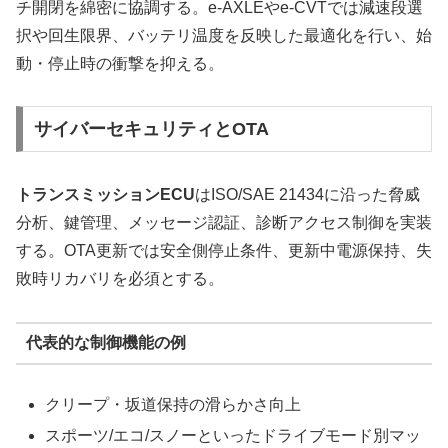
チ開閉を綿密に協調する。e-AXLEやe-CVTでは減速段選
択や回生限界、バッテリ温度を反映した最適化を行い、始
動・停止時の衝撃を抑える。
サイバーセキュリティとOTA
トランスミッションECU
はISO/SAE 21434に沿った脅威
分析、鍵管理、メッセージ認証、診断アクセス制御を実装
する。OTA更新では安全側停止条件、更新中電源保持、失
敗時リカバリを必須とする。
代表的な制御機能の例
クリープ・坂道保持の滑らかさ向上
スポーツ/エコ/スノーといったドライブモード別マッ