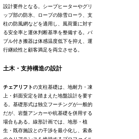
設計要件となる。シーブヒーターやグリ
ップ部の防氷、ロープの除雪ローラ、支
柱の防風網などを適用し、風荷重に対す
る安全率と運休判断基準を整備する。バ
ブル付き搬器は体感温度低下を抑え、運
行継続性と顧客満足を両立させる。
土木・支持構造の設計
チェアリフト
の支柱基礎は、地耐力・凍
上・斜面安定を踏まえた地盤設計を要す
る。基礎形式は独立フーチングが一般的
だが、岩盤アンカーや杭基礎を併用する
場合もある。線形計画では、地形・植
生・既存施設との干渉を最小化し、索条