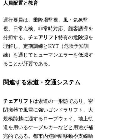
人員配置と教育
運行要員は、乗降場監視、風・気象監
視、日常点検、非常時対応、顧客誘導を
分担する。
チェアリフト
特有の危険源を
理解し、定期訓練とKYT（危険予知訓
練）を通じてヒューマンエラーを低減す
ることが肝要である。
関連する索道・交通システム
チェアリフト
は索道の一形態であり、密
閉搬器で風雪に強いゴンドラリフト、大
規模跨越に適するロープウェイ、地上軌
道を用いるケーブルカーなどと用途が補
完的である。都市内短距離移動や支線輸