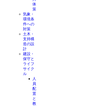
体
策
気象・
環境条
件への
対策
土木・
支持構
造の設
計
建設・
保守と
ライフ
サイク
ル
人
員
配
置
と
教