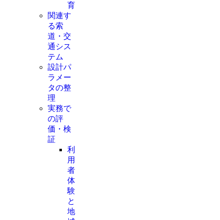
育
関連す
る索
道・交
通シス
テム
設計パ
ラメー
タの整
理
実務で
の評
価・検
証
利
用
者
体
験
と
地