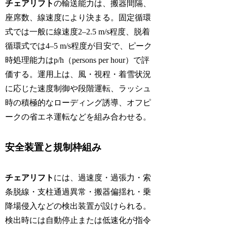
チェアリフト
の輸送能力は、搬器間隔、
座席数、線速度により決まる。固定循環
式では一般に線速度2–2.5 m/s程度、脱着
循環式では4–5 m/s程度が目安で、ピーク
時処理能力はp/h（persons per hour）で評
価する。運用上は、風・視程・着雪状況
に応じた速度制御や段階運転、ラッシュ
時の積極的なローディング誘導、オフピ
ークの省エネ運転などを組み合わせる。
安全装置と規制枠組み
チェアリフト
には、過速度・過張力・索
条脱線・支柱通過異常・搬器偏揺れ・乗
降場侵入などの検出装置が設けられる。
検出時には自動停止または低速化が指令