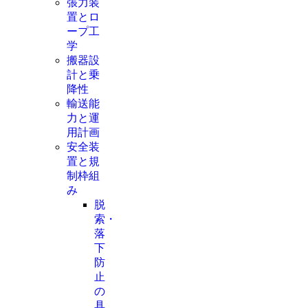
張力装
置とロ
ープ工
学
搬器設
計と乗
降性
輸送能
力と運
用計画
安全装
置と規
制枠組
み
脱
索・
落
下
防
止
の
具