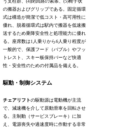
う支柱群、(4)閉回路の索条、(5)椅子状
の搬器およびグリップである。固定循環
式は構造が簡潔で低コスト・高可用性に
優れ、脱着循環式は駅内で搬器を低速搬
送するため乗降安全性と処理能力に優れ
る。座席数は1人乗りから6人乗り程度が
一般的で、保護フード（バブル）やフッ
トレスト、スキー板保持バーなど快適
性・安全性のための付属品を備える。
駆動・制御システム
チェアリフト
の駆動源は電動機が主流
で、減速機を介して原動滑車を回転させ
る。主制動（サービスブレーキ）に加
え、電源喪失や過速度時に作動する非常