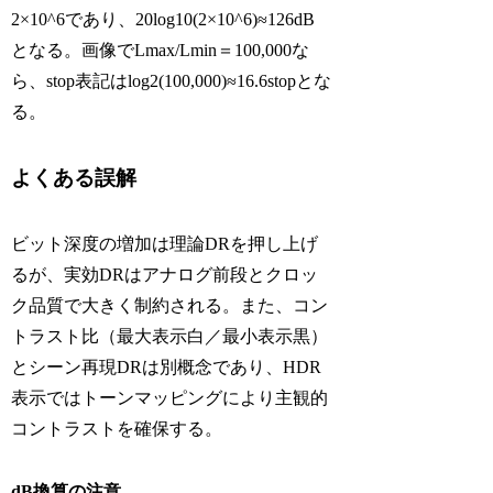
2×10^6であり、20log10(2×10^6)≈126dB
となる。画像でLmax/Lmin＝100,000な
ら、stop表記はlog2(100,000)≈16.6stopとな
る。
よくある誤解
ビット深度の増加は理論DRを押し上げ
るが、実効DRはアナログ前段とクロッ
ク品質で大きく制約される。また、コン
トラスト比（最大表示白／最小表示黒）
とシーン再現DRは別概念であり、HDR
表示ではトーンマッピングにより主観的
コントラストを確保する。
dB換算の注意