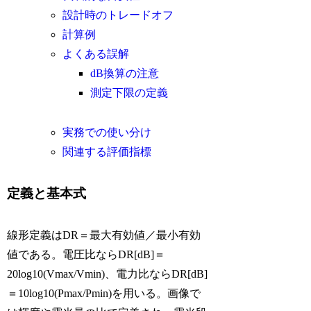
設計時のトレードオフ
計算例
よくある誤解
dB換算の注意
測定下限の定義
実務での使い分け
関連する評価指標
定義と基本式
線形定義はDR＝最大有効値／最小有効
値である。電圧比ならDR[dB]＝
20log10(Vmax/Vmin)、電力比ならDR[dB]
＝10log10(Pmax/Pmin)を用いる。画像で