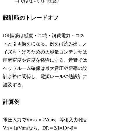
当ではない点に注意）
設計時のトレードオフ
DR拡張は感度・帯域・消費電力・コス
トと引き換えになる。例えば読み出しノ
イズを下げるための大容量コンデンサは
画素密度や速度を犠牲にする。音響では
ヘッドルーム確保は最大音圧や歪率の設
計余裕に関係し、電源レールや熱設計に
波及する。
計算例
電圧入力でVmax＝2Vrms、等価入力雑音
Vn＝1μVrmsなら、DR＝2/1×10^-6＝