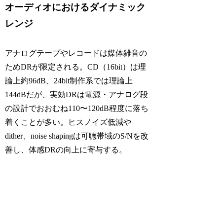
オーディオにおけるダイナミック
レンジ
アナログテープやレコードは媒体雑音の
ためDRが限定される。CD（16bit）は理
論上約96dB、24bit制作系では理論上
144dBだが、実効DRは電源・アナログ段
の設計でおおむね110〜120dB程度に落ち
着くことが多い。ヒスノイズ低減や
dither、noise shapingは可聴帯域のS/Nを改
善し、体感DRの向上に寄与する。