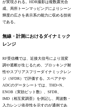
が実現される。HDR撮影は複数露光合
成、局所トーンマッピングによりシーン
輝度の広さを表示系の能力に収める技術
である。
無線・計測におけるダイナミック
レンジ
RF受信機では、近接大信号により混変
調や遮断が生じるため、ブロッキング耐
性やスプリアスフリーダイナミックレン
ジ（SFDR）で評価する。スペアナや
ADCのデータシートでは、THD+N、
ENOB（実効ビット数）、SFDR、
IMD（相互変調歪）を併記し、周波数・
入力レンジ依存性を示すのが通例であ