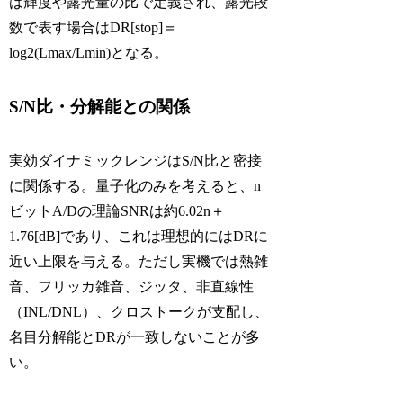
は輝度や露光量の比で定義され、露光段
数で表す場合はDR[stop]＝
log2(Lmax/Lmin)となる。
S/N比・分解能との関係
実効ダイナミックレンジはS/N比と密接
に関係する。量子化のみを考えると、n
ビットA/Dの理論SNRは約6.02n＋
1.76[dB]であり、これは理想的にはDRに
近い上限を与える。ただし実機では熱雑
音、フリッカ雑音、ジッタ、非直線性
（INL/DNL）、クロストークが支配し、
名目分解能とDRが一致しないことが多
い。