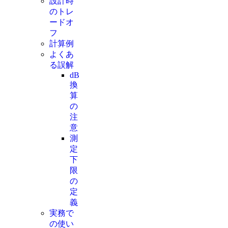
設計時
のトレ
ードオ
フ
計算例
よくあ
る誤解
dB
換
算
の
注
意
測
定
下
限
の
定
義
実務で
の使い