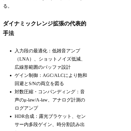
る。
ダイナミックレンジ拡張の代表的
手法
入力段の最適化：低雑音アンプ
（LNA）、ショットノイズ低減、
広線形範囲のバッファ設計
ゲイン制御：AGC/ALCにより飽和
回避とS/Nの両立を図る
対数圧縮・コンパンディング：音
声のμ-law/A-law、アナログ計測の
ログアンプ
HDR合成：露光ブラケット、セン
サー内多段ゲイン、時分割読み出