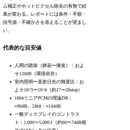
ム補正やホットピクセル除去の有無で結
果が変わる。レポートには条件・手順・
信号源・不確かさを添えることが望まし
い。
代表的な目安値
人間の聴覚（静寂〜痛覚）：およ
そ120dB（環境依存）
室内照明〜直射日光の輝度比：お
よそ10^5〜10^6（約17〜20stop）
16bitリニアPCMの理論DR：
≈96dB、24bit：≈144dB
一般ディスプレイのコントラス
ト：1,000〜5,000:1（約60〜74dB相