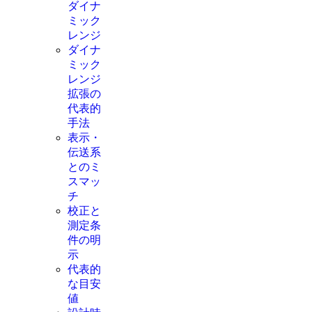
ダイナ
ミック
レンジ
ダイナ
ミック
レンジ
拡張の
代表的
手法
表示・
伝送系
とのミ
スマッ
チ
校正と
測定条
件の明
示
代表的
な目安
値