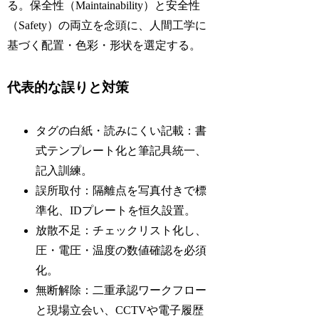
る。保全性（Maintainability）と安全性
（Safety）の両立を念頭に、人間工学に
基づく配置・色彩・形状を選定する。
代表的な誤りと対策
タグの白紙・読みにくい記載：書
式テンプレート化と筆記具統一、
記入訓練。
誤所取付：隔離点を写真付きで標
準化、IDプレートを恒久設置。
放散不足：チェックリスト化し、
圧・電圧・温度の数値確認を必須
化。
無断解除：二重承認ワークフロー
と現場立会い、CCTVや電子履歴