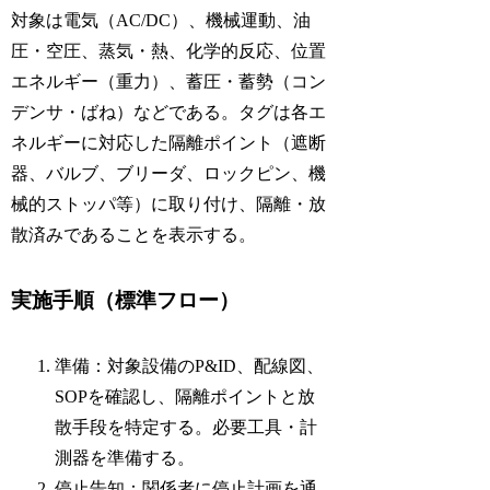
対象は電気（AC/DC）、機械運動、油
圧・空圧、蒸気・熱、化学的反応、位置
エネルギー（重力）、蓄圧・蓄勢（コン
デンサ・ばね）などである。タグは各エ
ネルギーに対応した隔離ポイント（遮断
器、バルブ、ブリーダ、ロックピン、機
械的ストッパ等）に取り付け、隔離・放
散済みであることを表示する。
実施手順（標準フロー）
準備：対象設備のP&ID、配線図、
SOPを確認し、隔離ポイントと放
散手段を特定する。必要工具・計
測器を準備する。
停止告知：関係者に停止計画を通