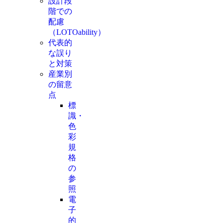
設計段
階での
配慮
（LOTOability）
代表的
な誤り
と対策
産業別
の留意
点
標
識・
色
彩
規
格
の
参
照
電
子
的