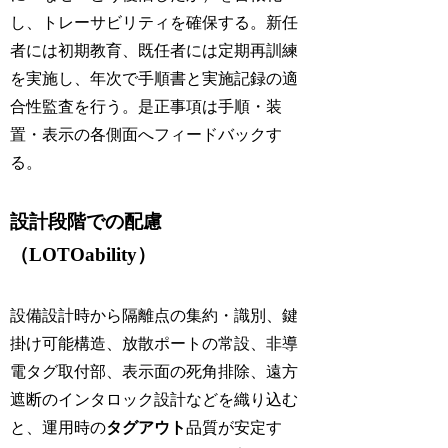
し、トレーサビリティを確保する。新任
者には初期教育、既任者には定期再訓練
を実施し、年次で手順書と実施記録の適
合性監査を行う。是正事項は手順・装
置・表示の各側面へフィードバックす
る。
設計段階での配慮
（LOTOability）
設備設計時から隔離点の集約・識別、鍵
掛け可能構造、放散ポートの常設、非導
電タグ取付部、表示面の死角排除、遠方
遮断のインタロック設計などを織り込む
と、運用時の
タグアウト
品質が安定す