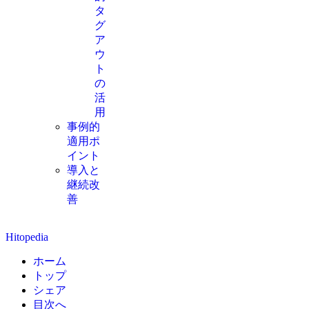
タ
グ
ア
ウ
ト
の
活
用
事例的
適用ポ
イント
導入と
継続改
善
Hitopedia
ホーム
トップ
シェア
目次へ