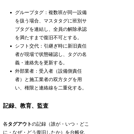
グループタグ：複数班が同一設備
を扱う場合、マスタタグに班別サ
ブタグを連結し、全員の解除承認
を満たすまで復旧不可とする。
シフト交代：引継ぎ時に新旧責任
者が現場で状態確認し、タグの名
義・連絡先を更新する。
外部業者：受入者（設備側責任
者）と施工業者の双方タグを用
い、権限と連絡線を二重化する。
記録、教育、監査
各
タグアウト
の記録（誰が・いつ・どこ
に・なぜ・どう復旧したか）を台帳化