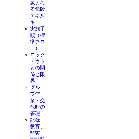
象とな
る危険
エネル
ギー
実施手
順（標
準フロ
ー）
ロック
アウト
との関
係と限
界
グルー
プ作
業・交
代時の
管理
記録、
教育、
監査