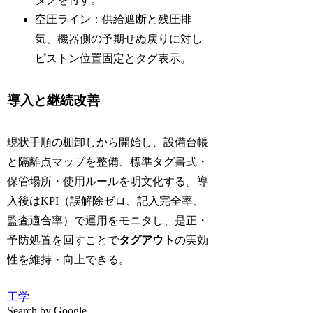
空圧ライン：供給遮断と残圧排
気、機器側の予期せぬ戻りに対し
ピストン位置固定とタグ表示。
導入と継続改善
現状手順の棚卸しから開始し、設備台帳
と隔離点マップを整備、標準タグ書式・
保管場所・使用ルールを明文化する。導
入後はKPI（誤解除ゼロ、記入完全率、
監査適合率）で運用をモニタし、是正・
予防処置を回すことで
タグアウト
の実効
性を維持・向上できる。
工学
Search by Google