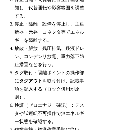
知し、代替運転や影響範囲を調整
する。
停止・隔離：設備を停止し、主遮
断器・元弁・コネクタ等でエネル
ギーを隔離する。
放散・解放：残圧排気、残液ドレ
ン、コンデンサ放電、重力落下防
止措置などを行う。
タグ取付：隔離ポイントの操作部
に
タグアウト
を取り付け、記載事
項を記入する（ロック併用が原
則）。
検証（ゼロエナジー確認）：テス
タや試運転不可操作で無エネルギ
ー状態を確認する。
作業実施：標準作業手順に従い、