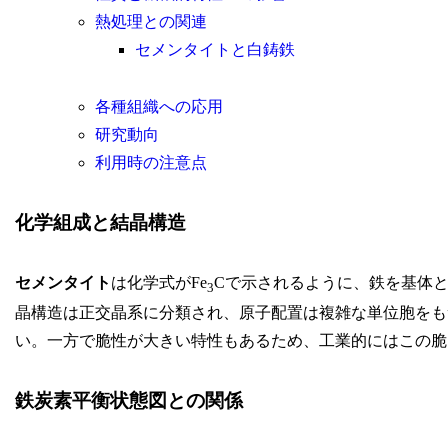
熱処理との関連
セメンタイトと白鋳鉄
各種組織への応用
研究動向
利用時の注意点
化学組成と結晶構造
セメンタイト
は化学式がFe
Cで示されるように、鉄を基体
3
晶構造は正交晶系に分類され、原子配置は複雑な単位胞をも
い。一方で脆性が大きい特性もあるため、工業的にはこの脆
鉄炭素平衡状態図との関係