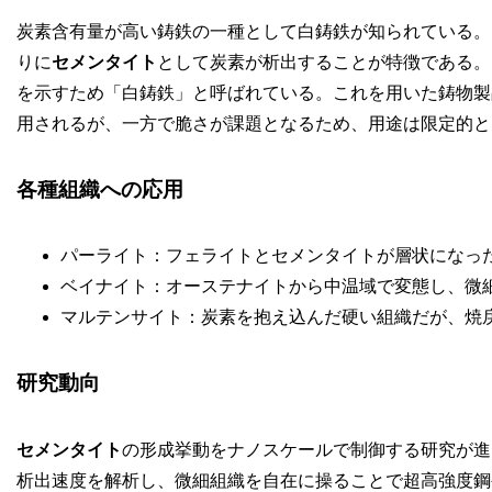
炭素含有量が高い鋳鉄の一種として白鋳鉄が知られている。
りに
セメンタイト
として炭素が析出することが特徴である。
を示すため「白鋳鉄」と呼ばれている。これを用いた鋳物製
用されるが、一方で脆さが課題となるため、用途は限定的と
各種組織への応用
パーライト：フェライトとセメンタイトが層状になっ
ベイナイト：オーステナイトから中温域で変態し、微
マルテンサイト：炭素を抱え込んだ硬い組織だが、焼
研究動向
セメンタイト
の形成挙動をナノスケールで制御する研究が進
析出速度を解析し、微細組織を自在に操ることで超高強度鋼