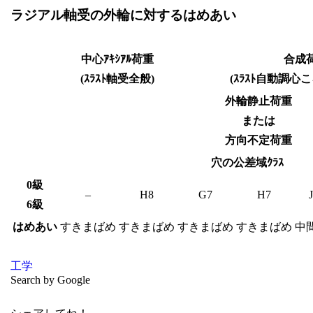
ラジアル軸受の外輪に対するはめあい
中心ｱｷｼｱﾙ荷重
合成
(ｽﾗｽﾄ軸受全般)
(ｽﾗｽﾄ自動調心
外輪静止荷重
または
方向不定荷重
穴の公差域ｸﾗｽ
0級
–
H8
G7
H7
6級
はめあい
すきまばめ
すきまばめ
すきまばめ
すきまばめ
中
工学
Search by Google