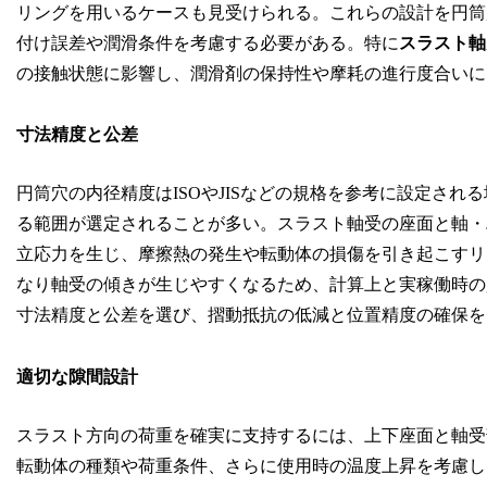
リングを用いるケースも見受けられる。これらの設計を円筒
付け誤差や潤滑条件を考慮する必要がある。特に
スラスト軸
の接触状態に影響し、潤滑剤の保持性や摩耗の進行度合いに
寸法精度と公差
円筒穴の内径精度はISOやJISなどの規格を参考に設定され
る範囲が選定されることが多い。スラスト軸受の座面と軸・
立応力を生じ、摩擦熱の発生や転動体の損傷を引き起こすリ
なり軸受の傾きが生じやすくなるため、計算上と実稼働時の
寸法精度と公差を選び、摺動抵抗の低減と位置精度の確保を
適切な隙間設計
スラスト方向の荷重を確実に支持するには、上下座面と軸受
転動体の種類や荷重条件、さらに使用時の温度上昇を考慮し