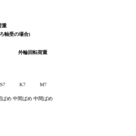
荷重
ころ軸受の場合)
外輪回転荷重
JS7
K7
M7
間ばめ
中間ばめ
中間ばめ