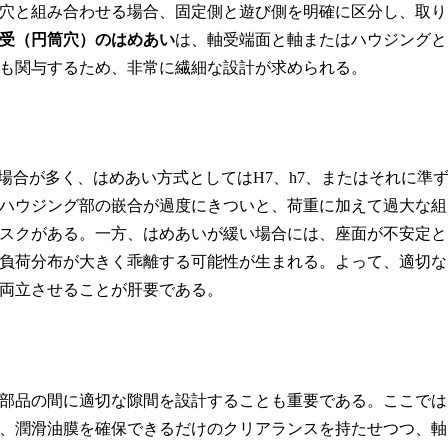
穴と組み合わせる場合、固定側と遊び側を明確に区分し、取り
受（円筒穴）のはめあい
は、軸受端面と軸またはハウジングと
も関与するため、非常に繊細な設計が求められる。
る場合が多く、はめあい方式としてはH7、h7、またはそれに準
ハウジング部の嵌合が過度にきついと、荷重に加えて過大な組
スクがある。一方、はめあいが緩い場合には、座面が不安定と
負荷分布が大きく乖離する可能性が生まれる。よって、適切な
両立させることが肝要である。
部品の間に適切な隙間を設計することも重要である。ここでは
、潤滑油膜を確保できるだけのクリアランスを持たせつつ、軸