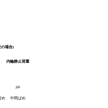
受の場合)
内輪静止荷重
js6
ばめ
中間ばめ