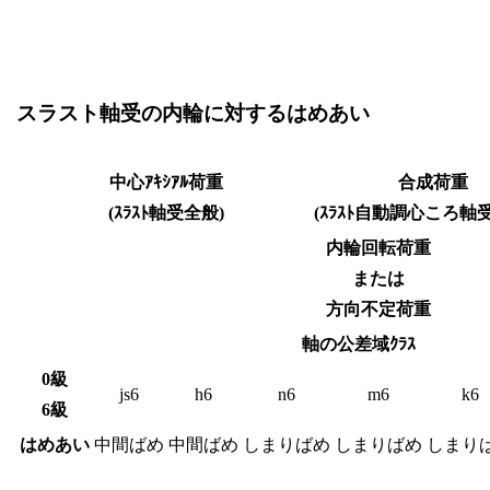
スラスト軸受の内輪に対するはめあい
中心ｱｷｼｱﾙ荷重
合成荷重
(ｽﾗｽﾄ軸受全般)
(ｽﾗｽﾄ自動調心ころ軸
内輪回転荷重
または
方向不定荷重
軸の公差域ｸﾗｽ
0級
js6
h6
n6
m6
k6
6級
はめあい
中間ばめ
中間ばめ
しまりばめ
しまりばめ
しまり