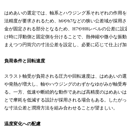
はめあいの選定では、軸系とハウジング系それぞれの作用を
法精度が要求されるため、h6やh7などの狭い公差域が採用
金が固定される部分となるため、H7やH8レベルの公差に
け時に浮動側と固定側を分けることで、熱伸縮や微小な振動
まえつつ円筒穴の寸法公差を設定し、必要に応じて仕上げ加
負荷条件と回転速度
スラスト軸受が負荷される圧力や回転速度は、はめあいの選
や発熱が増大し、軸やハウジングのわずかなゆがみが軸受寿
る。一方、低速や断続的な動作であれば高精度のはめあいは
とで摩耗を低減する設計が採用される場合もある。したがっ
な寸法公差と潤滑方法を組み合わせることが望ましい。
温度変化への配慮