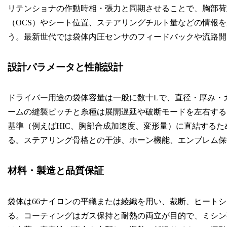
リテンショナの作動時相・張力と同期させることで、胸部荷
（OCS）やシート位置、ステアリングチルト量などの情報
う。最新世代では袋体内圧センサのフィードバックや流路開
設計パラメータと性能設計
ドライバー用途の袋体容量は一般に数十Lで、直径・厚み・
ームの縫製ピッチと糸種は展開遅延や破断モードを左右する
基準（例えばHIC、胸部合成加速度、変形量）に直結する
る。ステアリング骨格との干渉、ホーン機能、エンブレム保
材料・製造と品質保証
袋体は66ナイロンの平織または綾織を用い、裁断、ヒート
る。コーティングはガス保持と耐熱の両立が目的で、ミシン