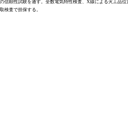
の信頼性試験を通す。全数電気特性検査、X線による火工品位
抜取検査で担保する。