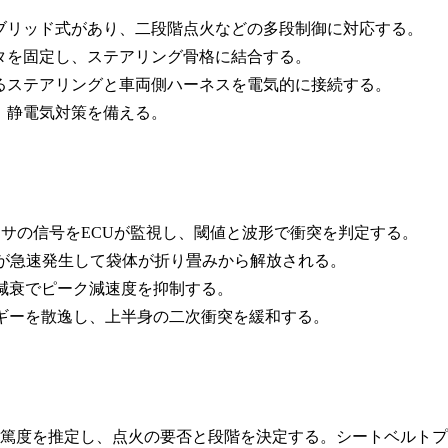
ブリッド式があり、二段階点火などの多段制御に対応する。
タを固定し、ステアリング骨格に結合する。
るステアリングと車両側ハーネスを電気的に接続する。
、静電気対策を備える。
ンサの信号をECUが監視し、閾値と波形で衝突を判定する。
ガスが急速発生して袋体が折り畳みから解放される。
期減衰でピーク減速度を抑制する。
ルギーを散逸し、上半身の二次衝突を緩和する。
重篤度を推定し、点火の要否と段階を決定する。シートベルトプ