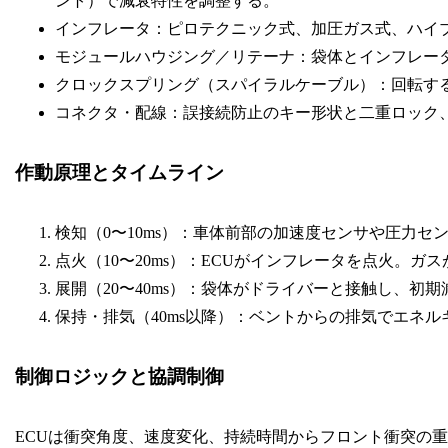
ント）で減衰特性を調整する。
インフレータ：ピロテクニック式、加圧ガス式、ハイ
モジュールハウジング／リテーナ：袋体とインフレー
クロックスプリング（スパイラルケーブル）：回転す
コネクタ・配線：誤接続防止のキー形状と二重ロック
作動原理とタイムライン
検知（0〜10ms）：車体前部の加速度センサや圧力セ
点火（10〜20ms）：ECUがインフレータを点火。
展開（20〜40ms）：袋体がドライバーと接触し、初
保持・排気（40ms以降）：ベントからの排気でエネ
制御ロジックと協調制御
ECUは衝突角度、速度変化、持続時間からフロント衝突の