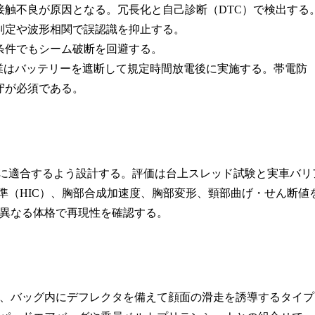
触不良が原因となる。冗長化と自己診断（DTC）で検出する
判定や波形相関で誤認識を抑止する。
条件でもシーム破断を回避する。
作業はバッテリーを遮断して規定時間放電後に実施する。帯電防
守が必須である。
トコルに適合するよう設計する。評価は台上スレッド試験と実車バリ
傷害基準（HIC）、胸部合成加速度、胸部変形、頸部曲げ・せん断値
異なる体格で再現性を確認する。
、バッグ内にデフレクタを備えて顔面の滑走を誘導するタイプ