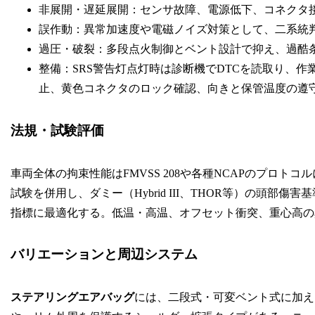
非展開・遅延展開：センサ故障、電源低下、コネクタ接
誤作動：異常加速度や電磁ノイズ対策として、二系統
過圧・破裂：多段点火制御とベント設計で抑え、過酷
整備：SRS警告灯点灯時は診断機でDTCを読取り、
止、黄色コネクタのロック確認、向きと保管温度の遵
法規・試験評価
車両全体の拘束性能はFMVSS 208や各種NCAPのプロ
試験を併用し、ダミー（Hybrid III、THOR等）の頭部
指標に最適化する。低温・高温、オフセット衝突、重心高の
バリエーションと周辺システム
ステアリングエアバッグ
には、二段式・可変ベント式に加え