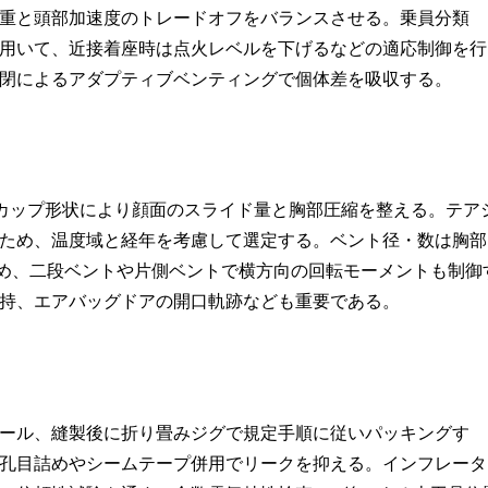
重と頭部加速度のトレードオフをバランスさせる。乗員分類
を用いて、近接着座時は点火レベルを下げるなどの適応制御を行
閉によるアダプティブベンティングで個体差を吸収する。
カップ形状により顔面のスライド量と胸部圧縮を整える。テア
ため、温度域と経年を考慮して選定する。ベント径・数は胸部
ため、二段ベントや片側ベントで横方向の回転モーメントも制御
持、エアバッグドアの開口軌跡なども重要である。
シール、縫製後に折り畳みジグで規定手順に従いパッキングす
孔目詰めやシームテープ併用でリークを抑える。インフレータ