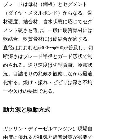
ブレードは母材（鋼板）とセグメント
（ダイヤ・メタルボンド）からなる。骨
材硬度、結合材、含水状態に応じてセグ
メント硬さを選ぶ。一般に硬質骨材には
軟結合、軟質骨材には硬結合が適する。
直径はおおむねφ300〜φ500が普及し、切
断深さはブレード半径とガード形状で制
約される。送り速度は切削負荷、冷却状
況、目詰まりの兆候を観察しながら最適
化する。焼け・振れ・ビビリは深さ不均
一や欠けの要因である。
動力源と駆動方式
ガソリン・ディーゼルエンジンは現場自
由度に優れるが排気と騒音対策が必要で