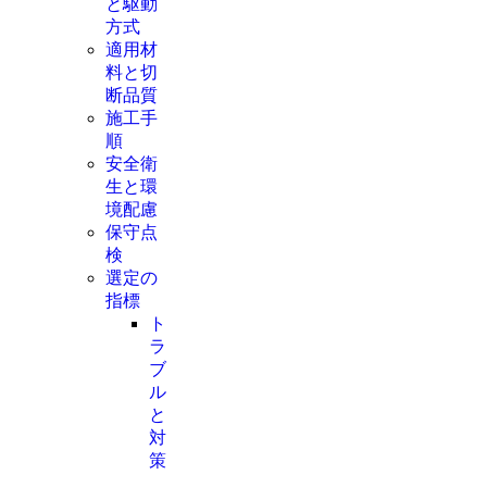
と駆動
方式
適用材
料と切
断品質
施工手
順
安全衛
生と環
境配慮
保守点
検
選定の
指標
ト
ラ
ブ
ル
と
対
策