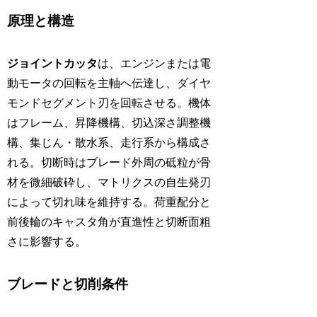
原理と構造
ジョイントカッタ
は、エンジンまたは電
動モータの回転を主軸へ伝達し、ダイヤ
モンドセグメント刃を回転させる。機体
はフレーム、昇降機構、切込深さ調整機
構、集じん・散水系、走行系から構成さ
れる。切断時はブレード外周の砥粒が骨
材を微細破砕し、マトリクスの自生発刃
によって切れ味を維持する。荷重配分と
前後輪のキャスタ角が直進性と切断面粗
さに影響する。
ブレードと切削条件