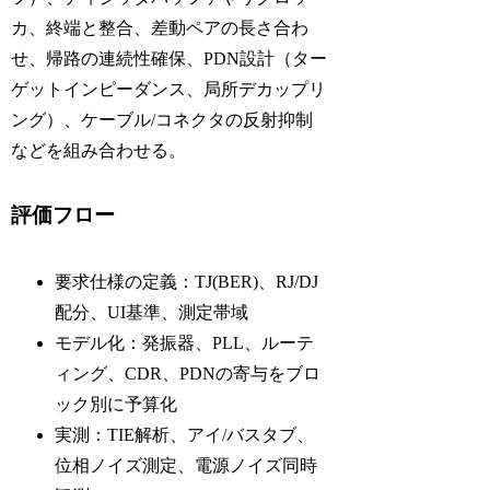
カ、終端と整合、差動ペアの長さ合わ
せ、帰路の連続性確保、PDN設計（ター
ゲットインピーダンス、局所デカップリ
ング）、ケーブル/コネクタの反射抑制
などを組み合わせる。
評価フロー
要求仕様の定義：TJ(BER)、RJ/DJ
配分、UI基準、測定帯域
モデル化：発振器、PLL、ルーテ
ィング、CDR、PDNの寄与をブロ
ック別に予算化
実測：TIE解析、アイ/バスタブ、
位相ノイズ測定、電源ノイズ同時