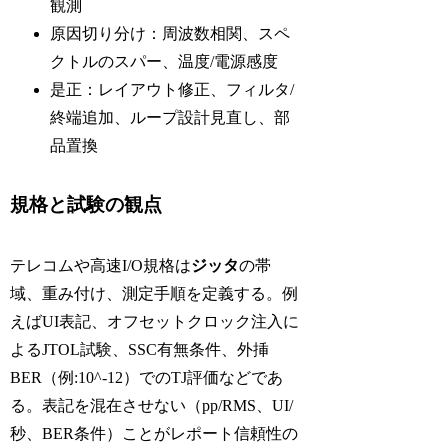
観測
原因切り分け：周波数相関、スペ
クトルのスパー、温度/電源感度
是正：レイアウト修正、フィルタ/
終端追加、ループ設計見直し、部
品置換
規格と試験の観点
テレコムや高速I/O規格は
ジッタ
の帯
域、重み付け、測定手順を定義する。例
えばUI表記、オフセットクロック注入に
よるJTOL試験、SSC有無条件、外挿
BER（例:10^-12）でのTJ評価などであ
る。表記を混在させない（pp/RMS、UI/
秒、BER条件）ことがレポート信頼性の