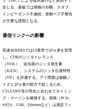
グ（SSC）による低周波PJなど多因子で
生じる。基板では帰路の分断、スタブ、
インピーダンス不連続、差動ペア不整合
が主要な誘因となる。
通信リンクへの影響
高速SERDESではUI基準で
ジッタ
を管理
し、CDRのジッタトレランス
（JTOL）、送信器のジッタ発生量
（JGEN）、システムのジッタ伝達特性
（JTF）を評価する。アイ閉塞は振幅ノ
イズと
ジッタ
の双方で起こるため、
CTLE/DFE等の等化と合わせてタイミン
グ・マージンを確保する。規格（PCIe、
SATA、USB、Ethernetなど）は測定フィ