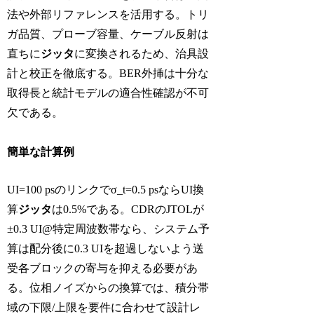
法や外部リファレンスを活用する。トリ
ガ品質、プローブ容量、ケーブル反射は
直ちに
ジッタ
に変換されるため、治具設
計と校正を徹底する。BER外挿は十分な
取得長と統計モデルの適合性確認が不可
欠である。
簡単な計算例
UI=100 psのリンクでσ_t=0.5 psならUI換
算
ジッタ
は0.5%である。CDRのJTOLが
±0.3 UI@特定周波数帯なら、システム予
算は配分後に0.3 UIを超過しないよう送
受各ブロックの寄与を抑える必要があ
る。位相ノイズからの換算では、積分帯
域の下限/上限を要件に合わせて設計レ