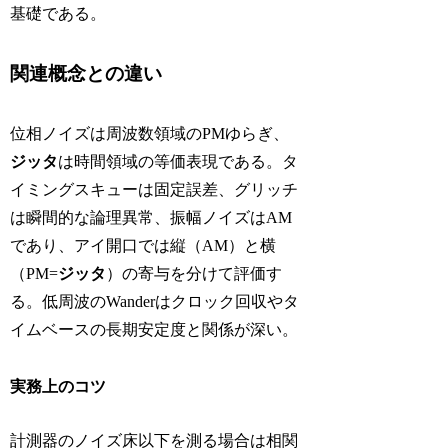
基礎である。
関連概念との違い
位相ノイズは周波数領域のPMゆらぎ、
ジッタ
は時間領域の等価表現である。タ
イミングスキューは固定誤差、グリッチ
は瞬間的な論理異常、振幅ノイズはAM
であり、アイ開口では縦（AM）と横
（PM=
ジッタ
）の寄与を分けて評価す
る。低周波のWanderはクロック回収やタ
イムベースの長期安定度と関係が深い。
実務上のコツ
計測器のノイズ床以下を測る場合は相関