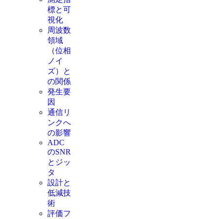
標と可
視化
周波数
領域
（位相
ノイ
ズ）と
の関係
発生要
因
通信リ
ンクへ
の影響
ADC
のSNR
とジッ
タ
設計と
低減技
術
評価フ