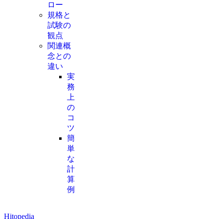
ロー
規格と
試験の
観点
関連概
念との
違い
実
務
上
の
コ
ツ
簡
単
な
計
算
例
Hitopedia