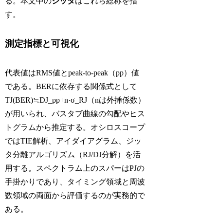
る。本文中の
ジッタ
はこれら総称を指
す。
測定指標と可視化
代表値はRMS値とpeak-to-peak（pp）値
である。BERに依存する関係式として
TJ(BER)≒DJ_pp+n·σ_RJ（nは外挿係数）
が用いられ、バスタブ曲線の勾配やヒス
トグラムから推定する。オシロスコープ
ではTIE解析、アイダイアグラム、ジッ
タ分離アルゴリズム（RJ/DJ分解）を活
用する。スペクトラム上のスパーはPJの
手掛かりであり、タイミング領域と周波
数領域の両面から評価するのが実務的で
ある。