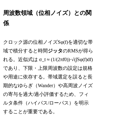
周波数領域（位相ノイズ）との関
係
クロック源の位相ノイズSφ(f)を適切な帯
域で積分すると時間
ジッタ
のRMSが得ら
れる。近似式は σ_t ≈ (1/(2πf0))·√(∫Sφ(f)df)
であり、下限・上限周波数の設定は規格
や用途に依存する。帯域選定を誤ると長
期的なゆらぎ（Wander）や高周波ノイズ
の寄与を過大/過小評価するため、フィ
ルタ条件（ハイパス/ローパス）を明示
することが重要である。