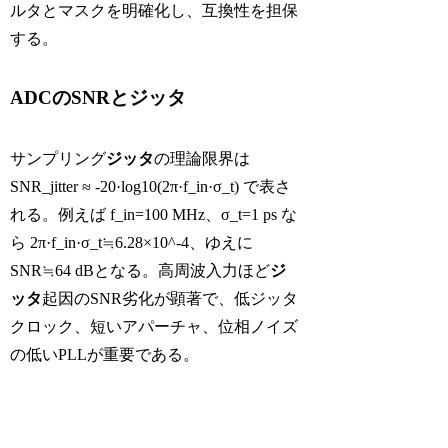
ルタとマスクを明確化し、互換性を担保
する。
ADCのSNRとジッタ
サンプリング
ジッタ
の理論限界は
SNR_jitter ≈ -20·log10(2π·f_in·σ_t) で表さ
れる。例えば f_in=100 MHz、σ_t=1 ps な
ら 2π·f_in·σ_t≒6.28×10^-4、ゆえに
SNR≒64 dBとなる。高周波入力ほど
ジ
ッタ
起因のSNR劣化が顕著で、低ジッタ
クロック、短いアパーチャ、位相ノイズ
の低いPLLが重要である。