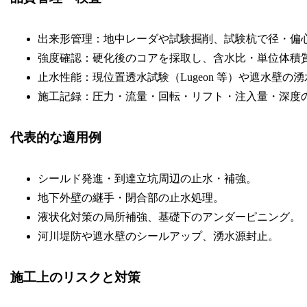
出来形管理：地中レーダや試験掘削、試験杭で径・偏
強度確認：硬化後のコアを採取し、含水比・単位体積
止水性能：現位置透水試験（Lugeon 等）や遮水壁の
施工記録：圧力・流量・回転・リフト・注入量・深度
代表的な適用例
シールド発進・到達立坑周辺の止水・補強。
地下外壁の継手・閉合部の止水処理。
液状化対策の局所補強、基礎下のアンダーピニング。
河川堤防や遮水壁のシールアップ、湧水源封止。
施工上のリスクと対策