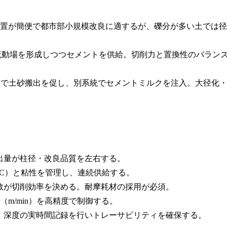
装置が簡便で都市部小規模改良に適するが、礫分が多い土では径
流動場を形成しつつセメントを供給。切削力と置換性のバラン
アで土砂搬出を促し、別系統でセメントミルクを注入。大径化
出量が柱径・改良品質を左右する。
/C）と粘性を管理し、連続供給する。
数が切削効率を決める。耐摩耗材の採用が必須。
m/min）を高精度で制御する。
、深度の実時間記録を行いトレーサビリティを確保する。