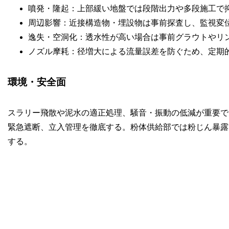
噴発・隆起：上部緩い地盤では段階出力や多段施工で
周辺影響：近接構造物・埋設物は事前探査し、監視変
逸失・空洞化：透水性が高い場合は事前グラウトやリ
ノズル摩耗：径増大による流量誤差を防ぐため、定期
環境・安全面
スラリー飛散や泥水の適正処理、騒音・振動の低減が重要で
緊急遮断、立入管理を徹底する。粉体供給部では粉じん暴露
する。