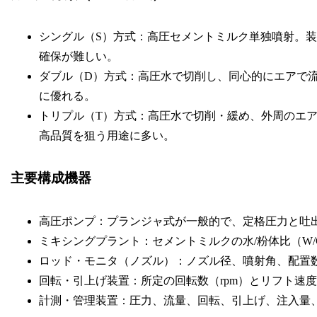
シングル（S）方式：高圧セメントミルク単独噴射。
確保が難しい。
ダブル（D）方式：高圧水で切削し、同心的にエアで
に優れる。
トリプル（T）方式：高圧水で切削・緩め、外周のエ
高品質を狙う用途に多い。
主要構成機器
高圧ポンプ：プランジャ式が一般的で、定格圧力と吐
ミキシングプラント：セメントミルクの水/粉体比（W
ロッド・モニタ（ノズル）：ノズル径、噴射角、配置
回転・引上げ装置：所定の回転数（rpm）とリフト速度（
計測・管理装置：圧力、流量、回転、引上げ、注入量