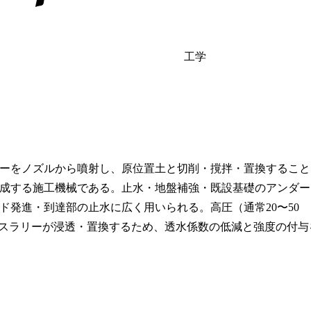
工学
ーをノズルから噴射し、原位置土と切削・撹拌・置換すること
成する施工機械である。止水・地盤補強・既設基礎のアンダー
発進・到達部の止水に広く用いられる。高圧（通常20〜50
系スラリーが浸透・置換するため、透水係数の低減と強度の付与