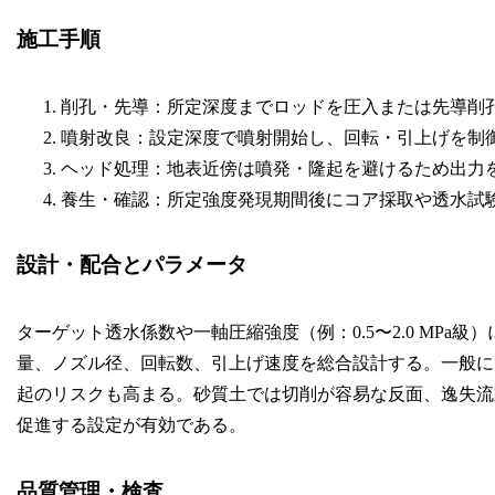
施工手順
削孔・先導：所定深度までロッドを圧入または先導削
噴射改良：設定深度で噴射開始し、回転・引上げを制
ヘッド処理：地表近傍は噴発・隆起を避けるため出力
養生・確認：所定強度発現期間後にコア採取や透水試
設計・配合とパラメータ
ターゲット透水係数や一軸圧縮強度（例：0.5〜2.0 MPa級
量、ノズル径、回転数、引上げ速度を総合設計する。一般に
起のリスクも高まる。砂質土では切削が容易な反面、逸失流
促進する設定が有効である。
品質管理・検査