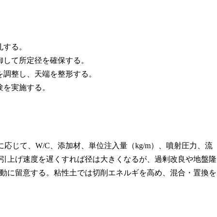
孔する。
御して所定径を確保する。
を調整し、天端を整形する。
験を実施する。
）に応じて、W/C、添加材、単位注入量（kg/m）、噴射圧力、流
引上げ速度を遅くすれば径は大きくなるが、過剰改良や地盤隆
動に留意する。粘性土では切削エネルギを高め、混合・置換を