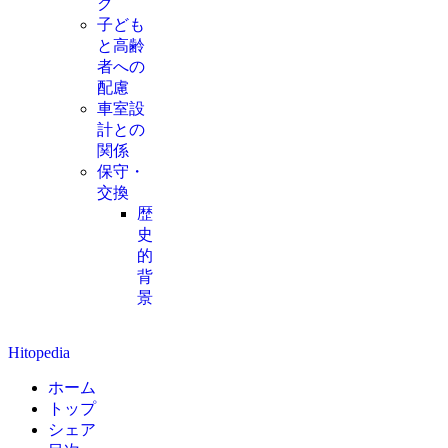
ク
子ども
と高齢
者への
配慮
車室設
計との
関係
保守・
交換
歴
史
的
背
景
Hitopedia
ホーム
トップ
シェア