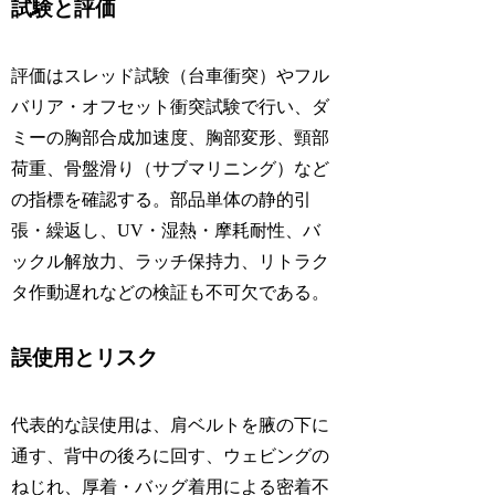
試験と評価
評価はスレッド試験（台車衝突）やフル
バリア・オフセット衝突試験で行い、ダ
ミーの胸部合成加速度、胸部変形、頸部
荷重、骨盤滑り（サブマリニング）など
の指標を確認する。部品単体の静的引
張・繰返し、UV・湿熱・摩耗耐性、バ
ックル解放力、ラッチ保持力、リトラク
タ作動遅れなどの検証も不可欠である。
誤使用とリスク
代表的な誤使用は、肩ベルトを腋の下に
通す、背中の後ろに回す、ウェビングの
ねじれ、厚着・バッグ着用による密着不