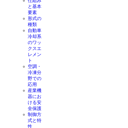
仕組み
と基本
要素
形式の
種類
自動車
冷却系
のワッ
クスエ
レメン
ト
空調・
冷凍分
野での
応用
産業機
器にお
ける安
全保護
制御方
式と特
性