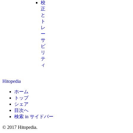
校
正
と
ト
レ
ー
サ
ビ
リ
テ
ィ
Hitopedia
ホーム
トップ
シェア
目次へ
検索 in サイドバー
© 2017 Hitopedia.