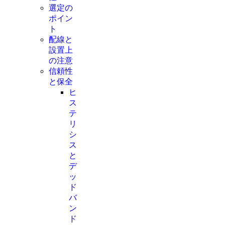
選定の
ポイン
ト
配線と
設置上
の注意
信頼性
と保全
ヒ
ス
テ
リ
シ
ス
と
デ
ッ
ド
バ
ン
ド