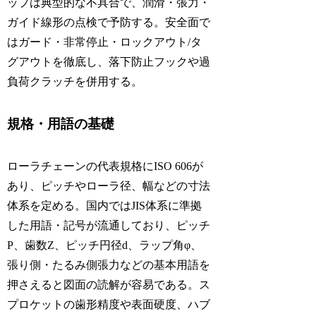
ップは典型的な不具合で、潤滑・張力・
ガイド線形の点検で予防する。安全面で
はガード・非常停止・ロックアウト/タ
グアウトを徹底し、落下防止フックや過
負荷クラッチを併用する。
規格・用語の基礎
ローラチェーンの代表規格にISO 606が
あり、ピッチやローラ径、幅などの寸法
体系を定める。国内ではJIS体系に準拠
した用語・記号が流通しており、ピッチ
P、歯数Z、ピッチ円径d、ラップ角φ、
張り側・たるみ側張力などの基本用語を
押さえると図面の読解が容易である。ス
プロケットの歯形精度や表面硬度、ハブ