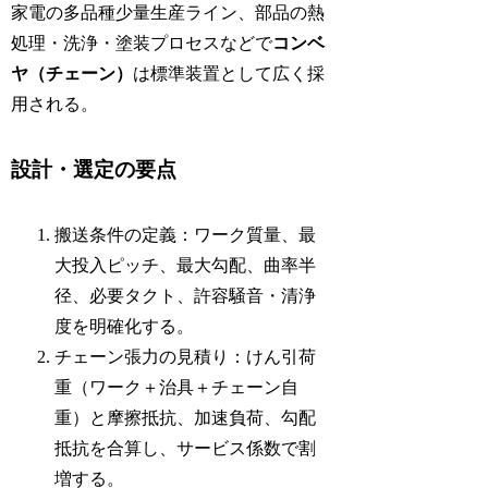
家電の多品種少量生産ライン、部品の熱
処理・洗浄・塗装プロセスなどで
コンベ
ヤ（チェーン）
は標準装置として広く採
用される。
設計・選定の要点
搬送条件の定義：ワーク質量、最
大投入ピッチ、最大勾配、曲率半
径、必要タクト、許容騒音・清浄
度を明確化する。
チェーン張力の見積り：けん引荷
重（ワーク＋治具＋チェーン自
重）と摩擦抵抗、加速負荷、勾配
抵抗を合算し、サービス係数で割
増する。