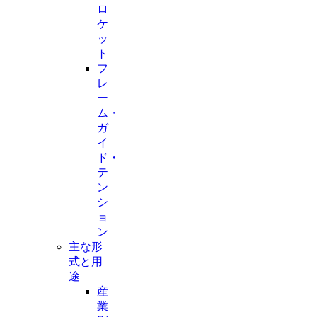
ロ
ケ
ッ
ト
フ
レ
ー
ム・
ガ
イ
ド・
テ
ン
シ
ョ
ン
主な形
式と用
途
産
業