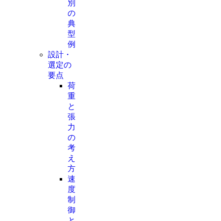
別
の
典
型
例
設計・
選定の
要点
荷
重
と
張
力
の
考
え
方
速
度
制
御
と