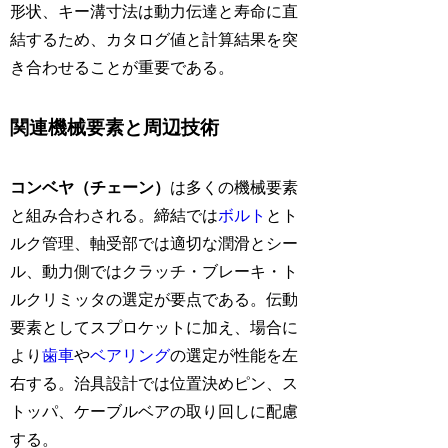
形状、キー溝寸法は動力伝達と寿命に直
結するため、カタログ値と計算結果を突
き合わせることが重要である。
関連機械要素と周辺技術
コンベヤ（チェーン）
は多くの機械要素
と組み合わされる。締結では
ボルト
とト
ルク管理、軸受部では適切な潤滑とシー
ル、動力側ではクラッチ・ブレーキ・ト
ルクリミッタの選定が要点である。伝動
要素としてスプロケットに加え、場合に
より
歯車
や
ベアリング
の選定が性能を左
右する。治具設計では位置決めピン、ス
トッパ、ケーブルベアの取り回しに配慮
する。