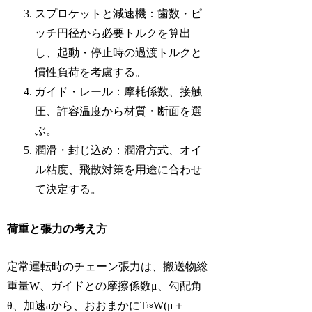
スプロケットと減速機：歯数・ピ
ッチ円径から必要トルクを算出
し、起動・停止時の過渡トルクと
慣性負荷を考慮する。
ガイド・レール：摩耗係数、接触
圧、許容温度から材質・断面を選
ぶ。
潤滑・封じ込め：潤滑方式、オイ
ル粘度、飛散対策を用途に合わせ
て決定する。
荷重と張力の考え方
定常運転時のチェーン張力は、搬送物総
重量W、ガイドとの摩擦係数μ、勾配角
θ、加速aから、おおまかにT≈W(μ＋