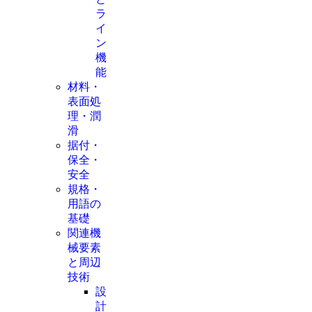
ラ
イ
ン
機
能
材料・
表面処
理・潤
滑
据付・
保全・
安全
規格・
用語の
基礎
関連機
械要素
と周辺
技術
設
計