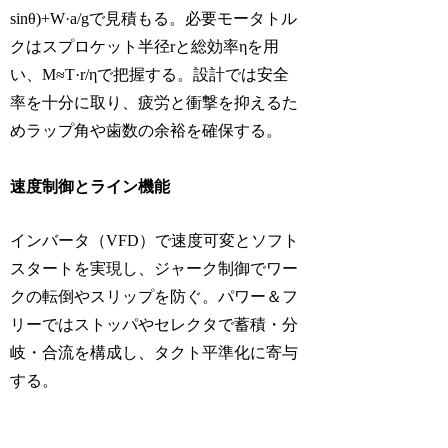
sinθ)+W·a/gで見積もる。必要モータトル
クはスプロケット半径rと総効率ηを用
い、M≈T·r/ηで把握する。設計では安全
率を十分に取り、疲労と衝撃を抑えるた
めラップ角や歯数の余裕を確保する。
速度制御とライン機能
インバータ（VFD）で速度可変とソフト
スタートを実現し、ジャーク制御でワー
クの転倒やスリップを防ぐ。パワー＆フ
リーではストッパやセレクタで蓄積・分
岐・合流を構成し、タクト平準化に寄与
する。