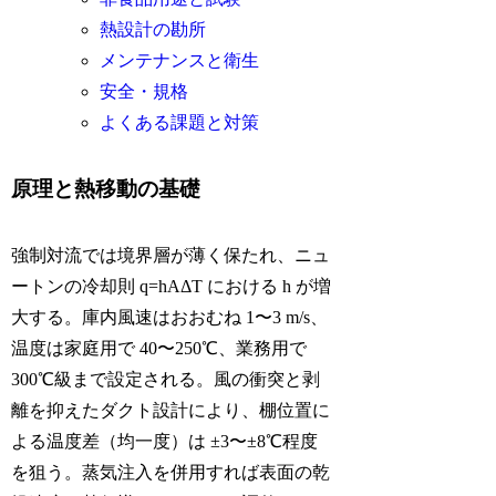
熱設計の勘所
メンテナンスと衛生
安全・規格
よくある課題と対策
原理と熱移動の基礎
強制対流では境界層が薄く保たれ、ニュ
ートンの冷却則 q=hAΔT における h が増
大する。庫内風速はおおむね 1〜3 m/s、
温度は家庭用で 40〜250℃、業務用で
300℃級まで設定される。風の衝突と剥
離を抑えたダクト設計により、棚位置に
よる温度差（均一度）は ±3〜±8℃程度
を狙う。蒸気注入を併用すれば表面の乾