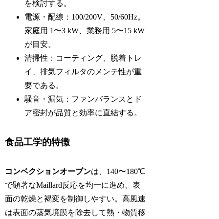
を検討する。
電源・配線：100/200V、50/60Hz。
家庭用 1〜3 kW、業務用 5〜15 kW
が目安。
清掃性：コーティング、脱着トレ
イ、排気フィルタのメンテ性が重
要である。
騒音・漏気：ファンバランスとド
ア密封が品質と効率に直結する。
食品工学的特徴
コンベクションオーブン
は、140〜180℃
で顕著なMaillard反応を均一に進め、表
面の乾燥と褐変を制御しやすい。高風速
は表面の蒸気境膜を除去して熱・物質移