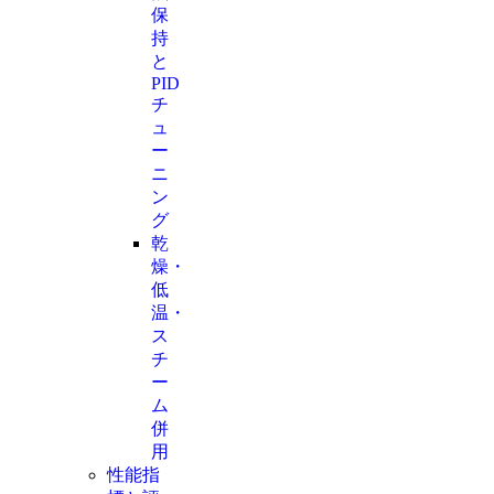
保
持
と
PID
チ
ュ
ー
ニ
ン
グ
乾
燥・
低
温・
ス
チ
ー
ム
併
用
性能指