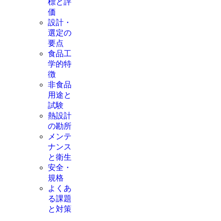
標と評
価
設計・
選定の
要点
食品工
学的特
徴
非食品
用途と
試験
熱設計
の勘所
メンテ
ナンス
と衛生
安全・
規格
よくあ
る課題
と対策