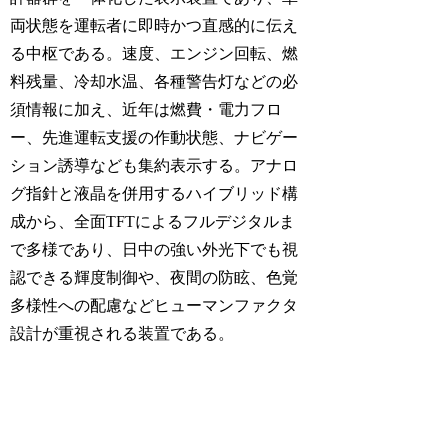
両状態を運転者に即時かつ直感的に伝え
る中枢である。速度、エンジン回転、燃
料残量、冷却水温、各種警告灯などの必
須情報に加え、近年は燃費・電力フロ
ー、先進運転支援の作動状態、ナビゲー
ション誘導なども集約表示する。アナロ
グ指針と液晶を併用するハイブリッド構
成から、全面TFTによるフルデジタルま
で多様であり、日中の強い外光下でも視
認できる輝度制御や、夜間の防眩、色覚
多様性への配慮などヒューマンファクタ
設計が重視される装置である。