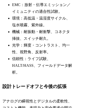
EMC：放射・伝導エミッション／
イミュニティの適合性試験。
環境：高低温・温湿度サイクル、
塩水噴霧、紫外線。
機械：耐振動・耐衝撃、コネクタ
挿抜、スイッチ耐久。
光学：輝度・コントラスト、均一
性、視野角、反射率。
信頼性：ライフ試験、
HALT/HASS、フィールドデータ解
析。
設計トレードオフと今後の拡張
アナログの瞬視性とデジタルの柔軟性、
コストと機能、表現力と安全要求の間で