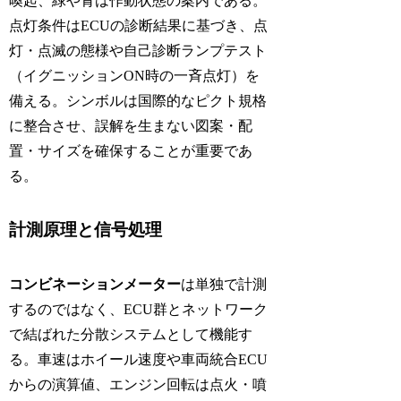
喚起、緑や青は作動状態の案内である。
点灯条件はECUの診断結果に基づき、点
灯・点滅の態様や自己診断ランプテスト
（イグニッションON時の一斉点灯）を
備える。シンボルは国際的なピクト規格
に整合させ、誤解を生まない図案・配
置・サイズを確保することが重要であ
る。
計測原理と信号処理
コンビネーションメーター
は単独で計測
するのではなく、ECU群とネットワーク
で結ばれた分散システムとして機能す
る。車速はホイール速度や車両統合ECU
からの演算値、エンジン回転は点火・噴