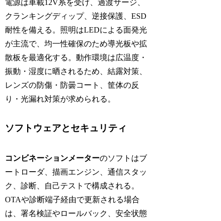
電源は車載12V系を受け、過渡サージ、
クランキングディップ、逆接保護、ESD
耐性を備える。照明はLEDによる面発光
が主流で、均一性確保のため導光板や拡
散板を最適化する。動作環境は広温度・
振動・湿度に晒されるため、結露対策、
レンズの防傷・防曇コート、筐体の反
り・光漏れ対策が求められる。
ソフトウェアとセキュリティ
コンビネーションメーター
のソフトはブ
ートローダ、描画エンジン、通信スタッ
ク、診断、自己テストで構成される。
OTAや診断端子経由で更新される場合
は、署名検証やロールバック、安全状態