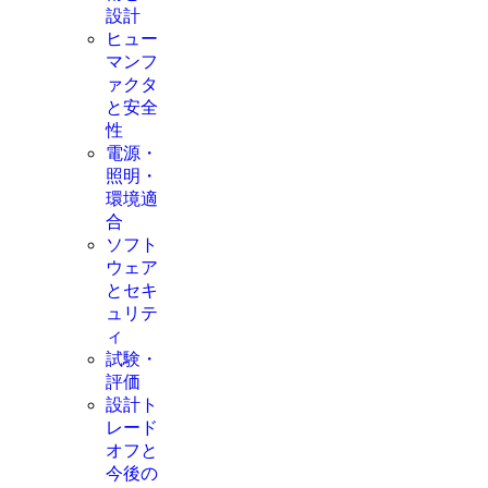
設計
ヒュー
マンフ
ァクタ
と安全
性
電源・
照明・
環境適
合
ソフト
ウェア
とセキ
ュリテ
ィ
試験・
評価
設計ト
レード
オフと
今後の