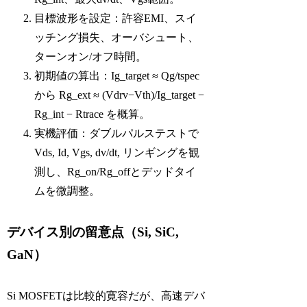
目標波形を設定：許容EMI、スイ
ッチング損失、オーバシュート、
ターンオン/オフ時間。
初期値の算出：Ig_target ≈ Qg/tspec
から Rg_ext ≈ (Vdrv−Vth)/Ig_target −
Rg_int − Rtrace を概算。
実機評価：ダブルパルステストで
Vds, Id, Vgs, dv/dt, リンギングを観
測し、Rg_on/Rg_offとデッドタイ
ムを微調整。
デバイス別の留意点（Si, SiC,
GaN）
Si MOSFETは比較的寛容だが、高速デバ