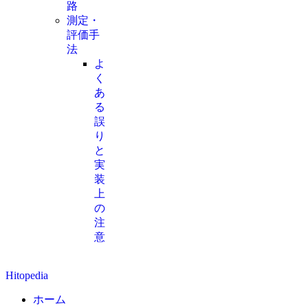
路
測定・
評価手
法
よ
く
あ
る
誤
り
と
実
装
上
の
注
意
Hitopedia
ホーム