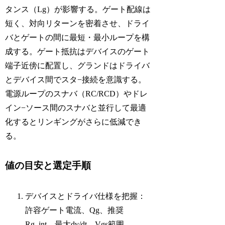
タンス（Lg）が影響する。ゲート配線は
短く、対向リターンを密着させ、ドライ
バとゲートの間に最短・最小ループを構
成する。ゲート抵抗はデバイスのゲート
端子近傍に配置し、グランドはドライバ
とデバイス間でスタ−接続を意識する。
電源ループのスナバ（RC/RCD）やドレ
イン−ソース間のスナバと並行して最適
化するとリンギングがさらに低減でき
る。
値の目安と選定手順
デバイスとドライバ仕様を把握：
許容ゲート電流、Qg、推奨
Rg_int、最大dv/dt、Vgs範囲。