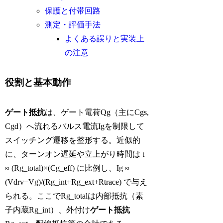
保護と付帯回路
測定・評価手法
よくある誤りと実装上
の注意
役割と基本動作
ゲート抵抗
は、ゲート電荷Qg（主にCgs,
Cgd）へ流れるパルス電流Igを制限して
スイッチング遷移を整形する。近似的
に、ターンオン遅延や立上がり時間は t
≈ (Rg_total)×(Cg_eff) に比例し、Ig ≈
(Vdrv−Vg)/(Rg_int+Rg_ext+Rtrace) で与え
られる。ここでRg_totalは内部抵抗（素
子内蔵Rg_int）、外付け
ゲート抵抗