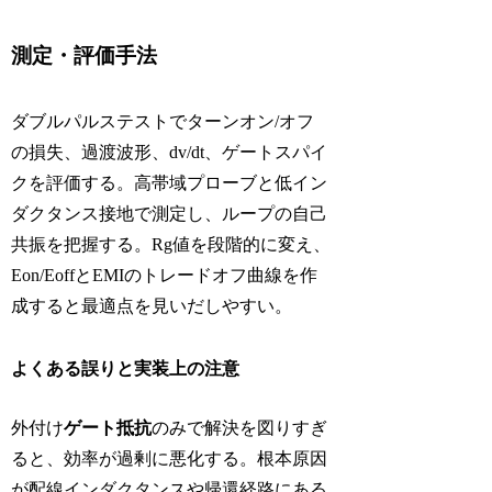
測定・評価手法
ダブルパルステストでターンオン/オフ
の損失、過渡波形、dv/dt、ゲートスパイ
クを評価する。高帯域プローブと低イン
ダクタンス接地で測定し、ループの自己
共振を把握する。Rg値を段階的に変え、
Eon/EoffとEMIのトレードオフ曲線を作
成すると最適点を見いだしやすい。
よくある誤りと実装上の注意
外付け
ゲート抵抗
のみで解決を図りすぎ
ると、効率が過剰に悪化する。根本原因
が配線インダクタンスや帰還経路にある