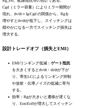
Rg_ext、配線抵抗等の合計である。
Cgd（ミラー容量）によりミラー期間が
現れ、dv/dt ≈ Ig/Cgd の関係から、Rgを
増やすとdv/dtが低下し、スイッチングは
穏やかになる一方でスイッチング損失は
増大する。
設計トレードオフ（損失とEMI）
EMI/リンギング低減：
ゲート抵抗
を大きくするとdv/dt・di/dtが下が
り、寄生LCによるリンギング抑制
や放射・伝導ノイズの低減に寄与
する。
効率：Rgが大きいと遷移が遅くな
り、Eon/Eoffが増大してスイッチン