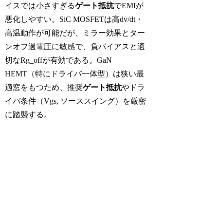
イスでは小さすぎる
ゲート抵抗
でEMIが
悪化しやすい。SiC MOSFETは高dv/dt・
高温動作が可能だが、ミラー効果とター
ンオフ過電圧に敏感で、負バイアスと適
切なRg_offが有効である。GaN
HEMT（特にドライバ一体型）は狭い最
適窓をもつため、推奨
ゲート抵抗
やドラ
イバ条件（Vgs, ソーススイング）を厳密
に踏襲する。