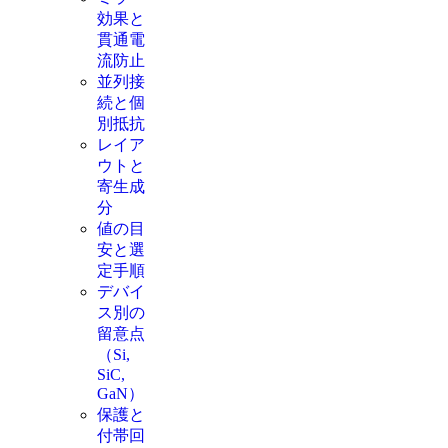
効果と
貫通電
流防止
並列接
続と個
別抵抗
レイア
ウトと
寄生成
分
値の目
安と選
定手順
デバイ
ス別の
留意点
（Si,
SiC,
GaN）
保護と
付帯回