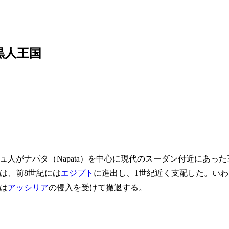
黒人王国
人がナパタ（Napata）を中心に現代のスーダン付近にあった
は、前8世紀には
エジプト
に進出し、1世紀近く支配した。いわ
は
アッシリア
の侵入を受けて撤退する。