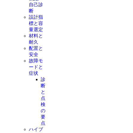
自己診
断
設計指
標と容
量選定
材料と
耐久
配置と
安全
故障モ
ードと
症状
診
断
と
点
検
の
要
点
ハイブ