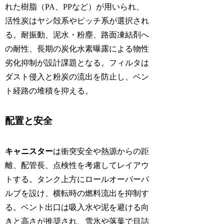
れた樹脂（PA、PPなど）が用いられ、
活性炭はヤシ殻系やピッチ系が選択され
る。耐振動、泥水・粉塵、路面凍結剤へ
の耐性、長期の炭化水素曝露による物性
劣化抑制が設計課題となる。フィルタは
ダスト侵入と粉炭の流出を防止し、ベン
ト経路の堆積を抑える。
配置と安全
キャニスター
は衝突安全や熱源からの距
離、配管長、点検性を考慮してレイアウ
トする。タンク上方にロールオーバーバ
ルブを設け、横転時の燃料流出を抑制す
る。ベント出口は吸入水や泥を避ける向
きと高さが推奨され、雪氷や落葉で目詰