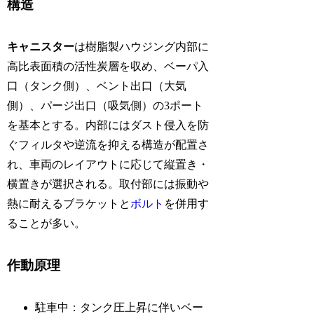
構造
キャニスター
は樹脂製ハウジング内部に
高比表面積の活性炭層を収め、ベーパ入
口（タンク側）、ベント出口（大気
側）、パージ出口（吸気側）の3ポート
を基本とする。内部にはダスト侵入を防
ぐフィルタや逆流を抑える構造が配置さ
れ、車両のレイアウトに応じて縦置き・
横置きが選択される。取付部には振動や
熱に耐えるブラケットと
ボルト
を併用す
ることが多い。
作動原理
駐車中：タンク圧上昇に伴いベー