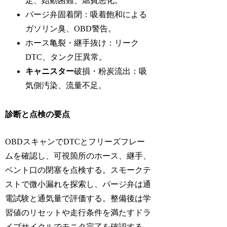
定、始動困難、燃費悪化。
パージ弁固着閉：吸着飽和による
ガソリン臭、OBD警告。
ホース亀裂・継手抜け：リーク
DTC、タンク圧異常。
キャニスター
破損・粉炭流出：吸
気側汚染、流量不足。
診断と点検の要点
OBDスキャンでDTCとフリーズフレー
ムを確認し、可視箇所のホース、継手、
ベント口の閉塞を点検する。スモークテ
ストで微小漏れを探索し、パージ弁は通
電試験と通気量で評価する。整備後は学
習値のリセットや走行条件を満たすドラ
イブサイクルでモニタ完了を確認する。