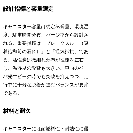
設計指標と容量選定
キャニスター
容量は想定蒸発量、環境温
度、駐車時間分布、パージ率から設計さ
れる。重要指標は「ブレークスルー（吸
着飽和前の漏れ）」と「通気抵抗」であ
る。活性炭は微細孔分布が性能を左右
し、温湿度の影響も大きい。車両のベー
パ発生ピーク時でも突破を抑えつつ、走
行中に十分な脱着が進むバランスが要諦
である。
材料と耐久
キャニスター
には耐燃料性・耐熱性に優