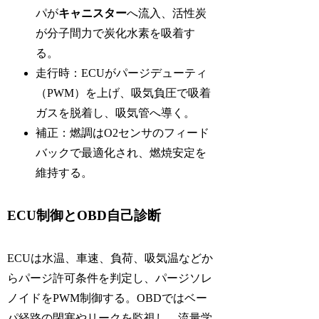
パが
キャニスター
へ流入、活性炭
が分子間力で炭化水素を吸着す
る。
走行時：ECUがパージデューティ
（PWM）を上げ、吸気負圧で吸着
ガスを脱着し、吸気管へ導く。
補正：燃調はO2センサのフィード
バックで最適化され、燃焼安定を
維持する。
ECU制御とOBD自己診断
ECUは水温、車速、負荷、吸気温などか
らパージ許可条件を判定し、パージソレ
ノイドをPWM制御する。OBDではベー
パ経路の閉塞やリークを監視し、流量学