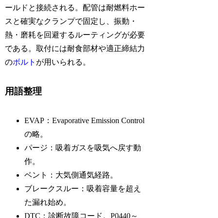
ールドと接続される。配管は耐燃料ホー
スと確実なクランプで固定し、振動・
熱・磨耗を回避するルーティングが必要
である。取付には耐食部材や適正締結力
の
ボルト
が用いられる。
用語整理
EVAP：Evaporative Emission Control
の略。
パージ：吸着ガスを吸気へ戻す動
作。
ベント：大気側通気経路。
ブレークスルー：吸着容量を超え
た漏れ始め。
DTC：診断故障コード。P0440～