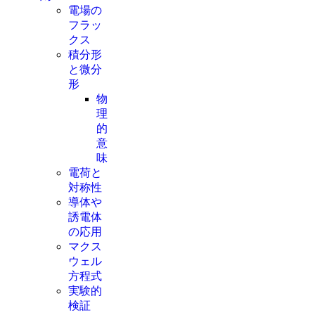
電場の
フラッ
クス
積分形
と微分
形
物
理
的
意
味
電荷と
対称性
導体や
誘電体
の応用
マクス
ウェル
方程式
実験的
検証