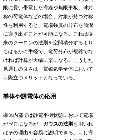
限に長い帯電した導線や無限平板、球対
称の荷電体などの場合、対象が持つ対称
性を利用すると、電場強度の分布を簡潔
に導き出すことが可能になる。これは従
来のクーロンの法則を空間積分するより
もはるかに手軽で、電荷分布が複雑でな
ければ計算が大幅に楽になる。こうした
見通しの良さは、電磁気学全体において
も際立つメリットとなっている。
導体や誘電体の応用
導体内部では静電平衡状態において電場
がゼロになるが、
ガウスの法則
を用いれ
ばその理由を容易に説明できる。もし導