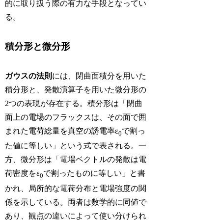
的に取り扱う際の有力な手段となってい
る。
積分形と微分形
ガウスの法則
には、閉曲面積分を用いた
積分形と、発散演算子を用いた微分形の
2つの表現が存在する。積分形は「閉曲
面上の電場のフラックスは、その面で囲
まれた電荷総量を真空の誘電率ε
で割っ
0
た値に等しい」という式で表される。一
方、微分形は「電場ベクトルの発散は電
荷密度をε
で割ったものに等しい」と書
0
かれ、局所的な電荷分布と電場強度の関
係を示している。両者は数学的に同値で
あり、観点の違いによって使い分けられ