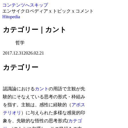
コンテンツへスキップ
エンサイクロペディア x トピック x コメント
Hitopedia
カテゴリー｜カント
哲学
2017.12.31
2026.02.21
カテゴリー
認識論における
カント
の用語で主観が先
験的にそなえている思考の形式・枠組み
を指す。主観は、感性に経験的（
アポス
テリオリ
）に与えられた多様な感覚的印
象を、先験的な悟性の思考形式(
カテゴ