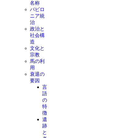
名称
バビロ
ニア統
治
政治と
社会構
造
文化と
宗教
馬の利
用
衰退の
要因
言
語
の
特
徴
遺
跡
と