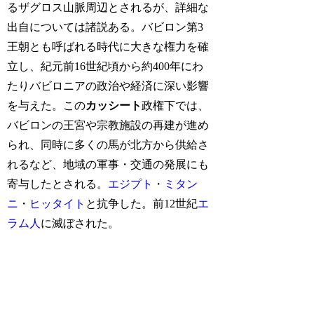
るザグロス山脈周辺とされるが、詳細な
出自については諸説ある。バビロン第3
王朝とも呼ばれる時代に大きな権力を確
立し、紀元前16世紀頃から約400年にわ
たりバビロニアの政治や経済に深い影響
を与えた。この
カッシート
政権下では、
バビロンの王宮や宗教施設の再建が進め
られ、同時に多くの馬が北方から供給さ
れるなど、地域の軍事・交通の発展にも
寄与したとされる。
エジプト
・
ミタン
ニ
・
ヒッタイト
と抗争した。前12世紀
エ
ラム人
に滅ぼされた。