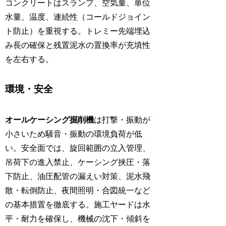
コンクリートはスランプ、空気量、単位
水量、温度、連続性（コールドジョイン
ト防止）を重視する。トレミー先端埋込
み長の確保と残置泥水の置換率が充填性
を左右する。
環境・安全
オールケーシング掘削機
は打撃・振動が
小さいため騒音・振動の環境負荷が低
い。安全面では、旋回範囲の立入管理、
吊荷下の進入禁止、ケーシング挟圧・落
下防止、油圧配管の漏えい対策、泥水飛
散・転倒防止、夜間照明・合図統一など
の基本措置を徹底する。施工ヤードは水
平・耐力を確保し、機械の沈下・傾斜を