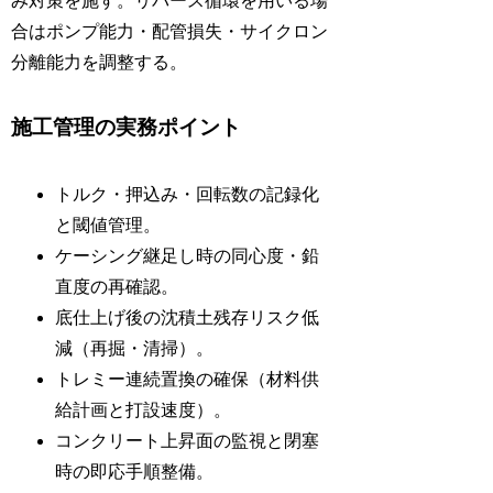
み対策を施す。リバース循環を用いる場
合はポンプ能力・配管損失・サイクロン
分離能力を調整する。
施工管理の実務ポイント
トルク・押込み・回転数の記録化
と閾値管理。
ケーシング継足し時の同心度・鉛
直度の再確認。
底仕上げ後の沈積土残存リスク低
減（再掘・清掃）。
トレミー連続置換の確保（材料供
給計画と打設速度）。
コンクリート上昇面の監視と閉塞
時の即応手順整備。