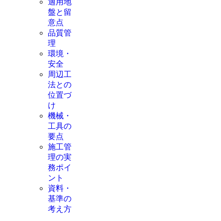
適用地
盤と留
意点
品質管
理
環境・
安全
周辺工
法との
位置づ
け
機械・
工具の
要点
施工管
理の実
務ポイ
ント
資料・
基準の
考え方