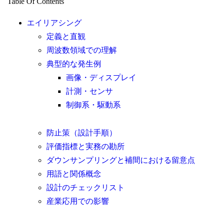
Table Of Contents
エイリアシング
定義と直観
周波数領域での理解
典型的な発生例
画像・ディスプレイ
計測・センサ
制御系・駆動系
防止策（設計手順）
評価指標と実務の勘所
ダウンサンプリングと補間における留意点
用語と関係概念
設計のチェックリスト
産業応用での影響