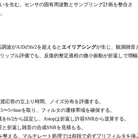
いを生む。センサの固有周波数とサンプリング計画を整合さ
る。
がA/Dのfs/2を超えると
エイリアシング
が生じ、観測雑音
リップル評価でも、反復的整定過程の微小振動が折返しで増幅
、過渡応答の立上り時間、ノイズ分布を評価する。
.5〜5×fuseを取り、フィルタの遷移帯域を確保する。
をfs/2から設定し、Astopは折返し許容SNRから逆算する。
と折返し雑音の合成SNRを見積もる。
特性を整える。マルチレート処理では前段で必ずプリフィルタを挿