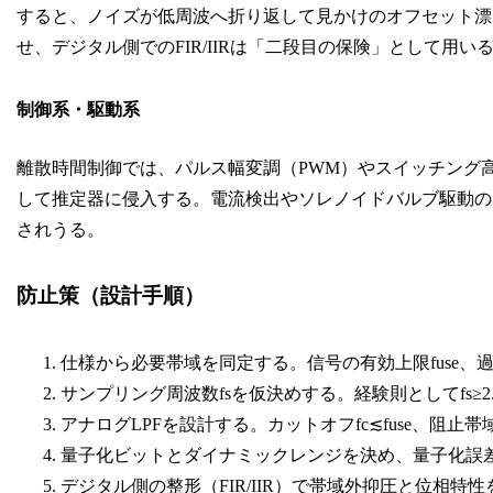
すると、ノイズが低周波へ折り返して見かけのオフセット漂
せ、デジタル側でのFIR/IIRは「二段目の保険」として用い
制御系・駆動系
離散時間制御では、パルス幅変調（PWM）やスイッチング高調波
して推定器に侵入する。電流検出やソレノイドバルブ駆動の
されうる。
防止策（設計手順）
仕様から必要帯域を同定する。信号の有効上限fuse
サンプリング周波数fsを仮決めする。経験則としてfs≥2
アナログLPFを設計する。カットオフfc≲fuse、阻止帯域
量子化ビットとダイナミックレンジを決め、量子化誤差
デジタル側の整形（FIR/IIR）で帯域外抑圧と位相