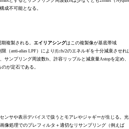
とするとサンプリング周波数fsは少なくとも2fmax（Nyquis
構成不可能となる。
で周期複製される。
エイリアシング
はこの複製像が基底帯域
nti-alias LPF）により|f|≥fs/2のエネルギを十分減衰させれ
、サンプリング周波数fs、許容リップルと減衰量Astopを定め、
るのが定石である。
センサや表示デバイスで扱うとモアレやジャギーが生じる。光
、画像処理でのプレフィルタ＋適切なリサンプリング（例えば