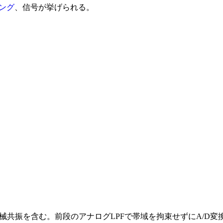
ング
、信号が挙げられる。
械共振を含む。前段のアナログLPFで帯域を拘束せずにA/D変