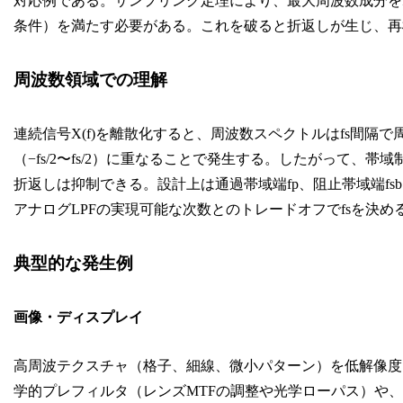
対応例である。サンプリング定理により、最大周波数成分をfmax
条件）を満たす必要がある。これを破ると折返しが生じ、再
周波数領域での理解
連続信号X(f)を離散化すると、周波数スペクトルはfs間隔
（−fs/2〜fs/2）に重なることで発生する。したがって、帯域制限（a
折返しは抑制できる。設計上は通過帯域端fp、阻止帯域端fsb
アナログLPFの実現可能な次数とのトレードオフでfsを決め
典型的な発生例
画像・ディスプレイ
高周波テクスチャ（格子、細線、微小パターン）を低解像度
学的プレフィルタ（レンズMTFの調整や光学ローパス）や