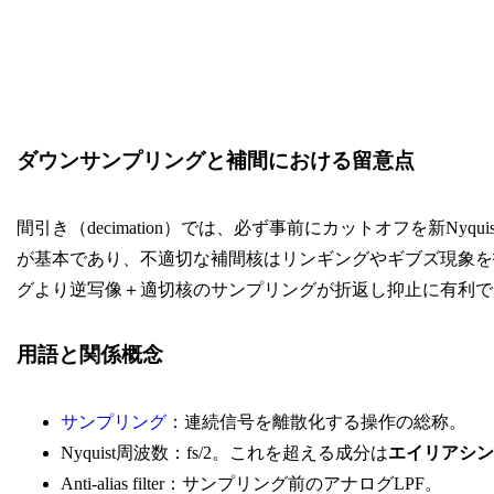
ダウンサンプリングと補間における留意点
間引き（decimation）では、必ず事前にカットオフを新Nyqui
が基本であり、不適切な補間核はリンギングやギブズ現象を
グより逆写像＋適切核のサンプリングが折返し抑止に有利で
用語と関係概念
サンプリング
：連続信号を離散化する操作の総称。
Nyquist周波数：fs/2。これを超える成分は
エイリアシン
Anti-alias filter：サンプリング前のアナログLPF。