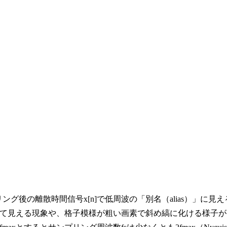
ング後の離散時間信号x[n]で低周波の「別名（alias）」に見え
て見える現象や、格子模様が粗い画素で斜め縞に化ける様子が