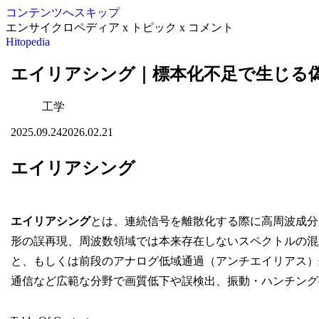
コンテンツへスキップ
エンサイクロペディア x トピック x コメント
Hitopedia
エイリアシング｜標本化不足で生じる
工学
2025.09.24
2026.02.21
エイリアシング
エイリアシング
とは、連続信号を離散化する際に高周波成分
形の誤再現、周波数領域では本来存在しないスペクトルの混
と、もしくは前段のアナログ低域通過（アンチエイリアス）
通信など広範な分野で画質低下や誤検出、振動・ハンチング