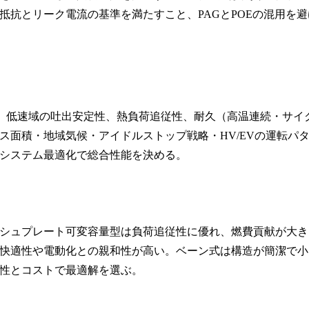
抗とリーク電流の基準を満たすこと、PAGとPOEの混用を避
トルク、低速域の吐出安定性、熱負荷追従性、耐久（高温連続・サイ
面積・地域気候・アイドルストップ戦略・HV/EVの運転パ
システム最適化で総合性能を決める。
シュプレート可変容量型は負荷追従性に優れ、燃費貢献が大き
快適性や電動化との親和性が高い。ベーン式は構造が簡潔で小
性とコストで最適解を選ぶ。