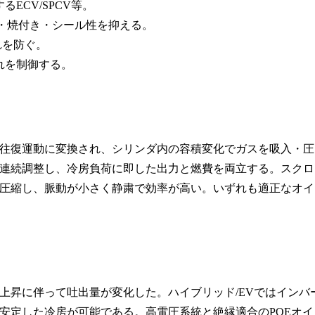
ECV/SPCV等。
耗・焼付き・シール性を抑える。
れを防ぐ。
れを制御する。
往復運動に変換され、シリンダ内の容積変化でガスを吸入・圧
連続調整し、冷房負荷に即した出力と燃費を両立する。スクロ
圧縮し、脈動が小さく静粛で効率が高い。いずれも適正なオイ
上昇に伴って吐出量が変化した。ハイブリッド/EVではインバ
安定した冷房が可能である。高電圧系統と絶縁適合のPOEオイ