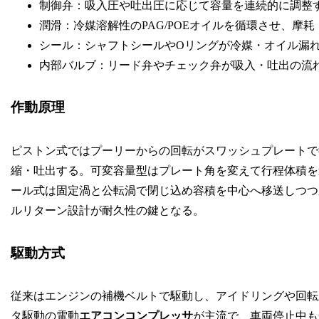
制御弁：吸入圧や吐出圧に応じて容量を連続的に調整する
潤滑：冷媒溶解性のPAG/POEオイルを循環させ、摩
シール：シャフトシールやOリングが冷媒・オイル漏
内部バルブ：リード弁やチェック弁が吸入・吐出の流
作動原理
ピストン式ではプーリーからの回転がスワッシュプレートで
縮・吐出する。可変容量型はプレート角を変えて行程体積を
ール式は固定渦と公転渦で閉じ込め容積を中心へ移送しつつ
ルリターン設計が耐久性の鍵となる。
駆動方式
従来はエンジンの補機ベルトで駆動し、アイドリングや回転
タ駆動の電動
エアコンコンプレッサ
が主流で、車両停止中も