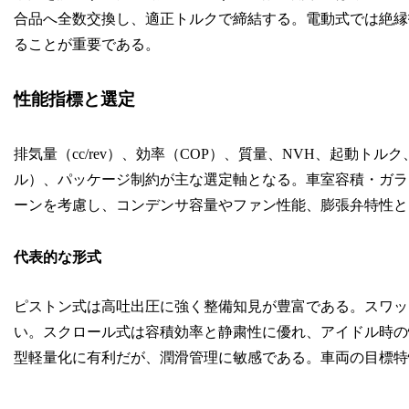
合品へ全数交換し、適正トルクで締結する。電動式では絶縁抵
ることが重要である。
性能指標と選定
排気量（cc/rev）、効率（COP）、質量、NVH、起動
ル）、パッケージ制約が主な選定軸となる。車室容積・ガラス
ーンを考慮し、コンデンサ容量やファン性能、膨張弁特性と
代表的な形式
ピストン式は高吐出圧に強く整備知見が豊富である。スワッ
い。スクロール式は容積効率と静粛性に優れ、アイドル時の
型軽量化に有利だが、潤滑管理に敏感である。車両の目標特