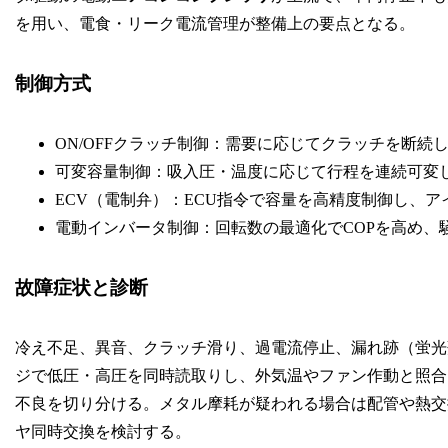
を用い、電食・リーク電流管理が整備上の要点となる。
制御方式
ON/OFFクラッチ制御：需要に応じてクラッチを断続
可変容量制御：吸入圧・温度に応じて行程を連続可変
ECV（電制弁）：ECU指令で容量を高精度制御し、
電動インバータ制御：回転数の最適化でCOPを高め、
故障症状と診断
冷え不足、異音、クラッチ滑り、過電流停止、漏れ跡（蛍光
ジで低圧・高圧を同時読取りし、外気温やファン作動と照合
不良を切り分ける。メタル摩耗が疑われる場合は配管や熱交
ヤ同時交換を検討する。