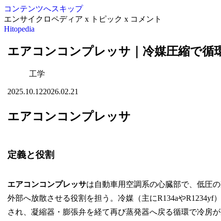
コンテンツへスキップ
エンサイクロペディア x トピック x コメント
Hitopedia
エアコンコンプレッサ｜冷媒圧縮で循
工学
2025.10.12
2026.02.21
エアコンコンプレッサ
定義と役割
エアコンコンプレッサ
は自動車用空調系の心臓部で、低圧の
外部へ放散させる役割を担う。冷媒（主にR134aやR1234
され、凝縮器・膨張弁を経て再び蒸発器へ戻る循環で冷房が