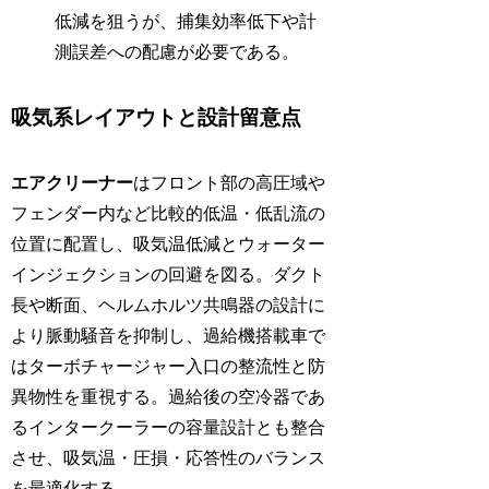
低減を狙うが、捕集効率低下や計
測誤差への配慮が必要である。
吸気系レイアウトと設計留意点
エアクリーナー
はフロント部の高圧域や
フェンダー内など比較的低温・低乱流の
位置に配置し、吸気温低減とウォーター
インジェクションの回避を図る。ダクト
長や断面、ヘルムホルツ共鳴器の設計に
より脈動騒音を抑制し、過給機搭載車で
はターボチャージャー入口の整流性と防
異物性を重視する。過給後の空冷器であ
るインタークーラーの容量設計とも整合
させ、吸気温・圧損・応答性のバランス
を最適化する。