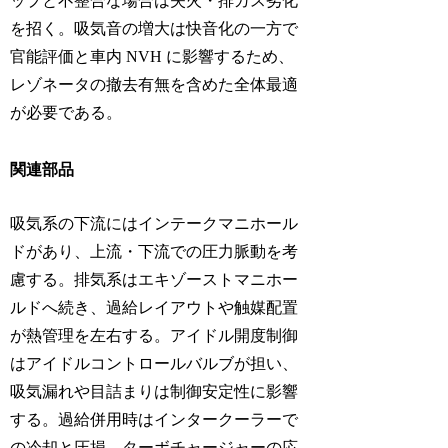
ップと不整合な場合は失火・排ガス劣化
を招く。吸気音の増大は快音化の一方で
官能評価と車内 NVH に影響するため、
レゾネータの撤去有無を含めた全体最適
が必要である。
関連部品
吸気系の下流にはインテークマニホール
ドがあり、上流・下流での圧力脈動を考
慮する。排気系はエキゾーストマニホー
ルドへ続き、過給レイアウトや触媒配置
が熱管理を左右する。アイドル開度制御
はアイドルコントロールバルブが担い、
吸気漏れや目詰まりは制御安定性に影響
する。過給併用時はインタークーラーで
の冷却と圧損、ターボチャージャーの応