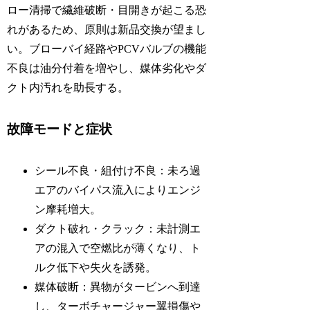
ロー清掃で繊維破断・目開きが起こる恐
れがあるため、原則は新品交換が望まし
い。ブローバイ経路やPCVバルブの機能
不良は油分付着を増やし、媒体劣化やダ
クト内汚れを助長する。
故障モードと症状
シール不良・組付け不良：未ろ過
エアのバイパス流入によりエンジ
ン摩耗増大。
ダクト破れ・クラック：未計測エ
アの混入で空燃比が薄くなり、ト
ルク低下や失火を誘発。
媒体破断：異物がタービンへ到達
し、ターボチャージャー翼損傷や