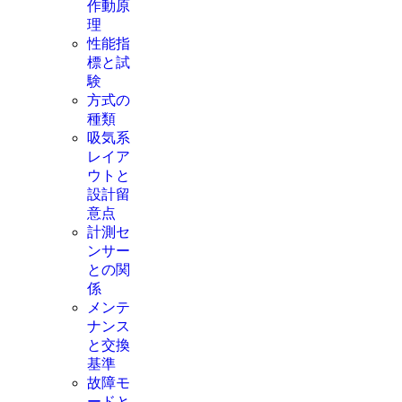
作動原
理
性能指
標と試
験
方式の
種類
吸気系
レイア
ウトと
設計留
意点
計測セ
ンサー
との関
係
メンテ
ナンス
と交換
基準
故障モ
ードと