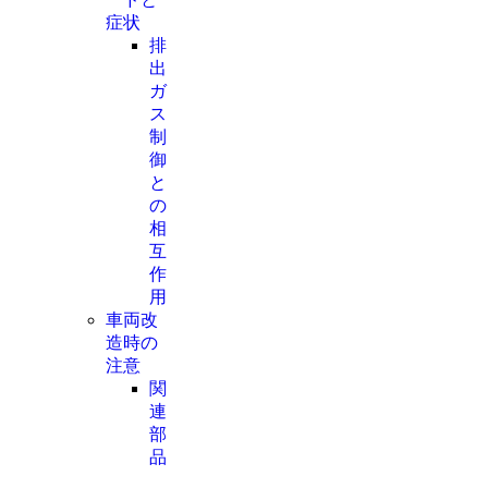
症状
排
出
ガ
ス
制
御
と
の
相
互
作
用
車両改
造時の
注意
関
連
部
品