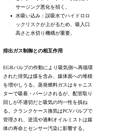
サージング悪化を招く。
水吸い込み：誤吸水でハイドロロ
ックリスクが上がるため、吸入口
高さと水切り機構が重要。
排出ガス制御との相互作用
EGRバルブの作動により吸気側へ再循環
された排気は煤を含み、媒体面への堆積
を増やしうる。蒸発燃料ガスはキャニス
ターで吸着・パージされるが、配管取り
回しが不適切だと吸気の均一性を損ね
る。クランクケース換気はPCVバルブで
管理され、逆流や過剰オイルミストは媒
体の寿命とセンサー汚染に影響する。