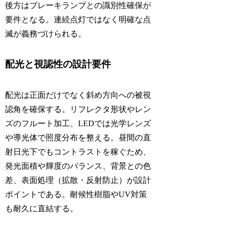
後方はブレーキランプとの識別性確保が
要件となる。連続点灯ではなく明確な点
滅が義務づけられる。
配光と視認性の設計要件
配光は正面だけでなく斜め方向への被視
認角を確保する。リフレクタ形状やレン
ズのフルート加工、LEDでは光学レンズ
や導光体で照度分布を整える。昼間の直
射日光下でもコントラストを稼ぐため、
発光面積や輝度のバランス、背景との色
差、表面処理（拡散・反射防止）が設計
ポイントである。耐候性樹脂やUV対策
も耐久に直結する。