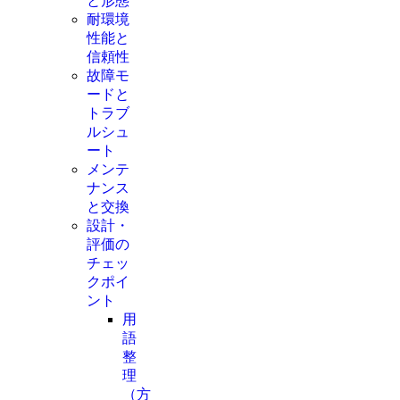
と形態
耐環境
性能と
信頼性
故障モ
ードと
トラブ
ルシュ
ート
メンテ
ナンス
と交換
設計・
評価の
チェッ
クポイ
ント
用
語
整
理
（方