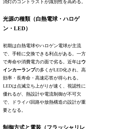
消灯のコントラストが識別性を高める。
光源の種類（白熱電球・ハロゲ
ン・LED）
初期は白熱電球やハロゲン電球が主流
で、手軽に交換できる利点がある。一方
で寿命や消費電力の面で劣る。近年は
ウ
インカーランプ
の多くがLED化され、高
効率・長寿命・高速応答が得られる。
LEDは点滅立ち上がりが速く、視認性に
優れるが、熱設計や電流制御が不可欠
で、ドライバ回路や放熱構造の設計が重
要となる。
制御方式と電装（フラッシャリレ