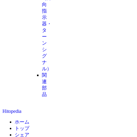
向
指
示
器・
タ
ー
ン
シ
グ
ナ
ル）
関
連
部
品
Hitopedia
ホーム
トップ
シェア