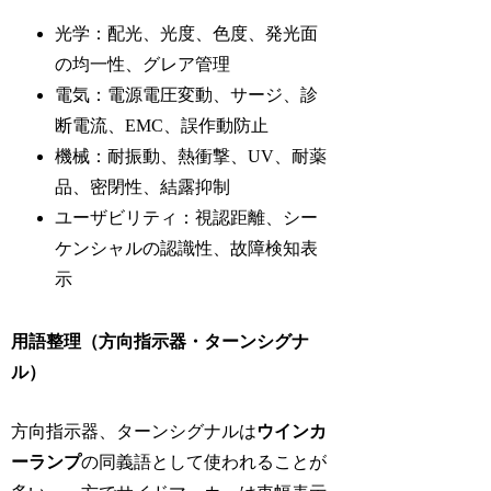
光学：配光、光度、色度、発光面
の均一性、グレア管理
電気：電源電圧変動、サージ、診
断電流、EMC、誤作動防止
機械：耐振動、熱衝撃、UV、耐薬
品、密閉性、結露抑制
ユーザビリティ：視認距離、シー
ケンシャルの認識性、故障検知表
示
用語整理（方向指示器・ターンシグナ
ル）
方向指示器、ターンシグナルは
ウインカ
ーランプ
の同義語として使われることが