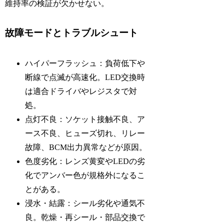
維持率の検証が欠かせない。
故障モードとトラブルシュート
ハイパーフラッシュ：負荷低下や
断線で点滅が高速化。LED交換時
は適合ドライバやレジスタで対
処。
点灯不良：ソケット接触不良、ア
ース不良、ヒューズ切れ、リレー
故障、BCM出力異常などが原因。
色度劣化：レンズ黄変やLEDの劣
化でアンバー色が規格外になるこ
とがある。
浸水・結露：シール劣化や通気不
良。乾燥・再シール・部品交換で