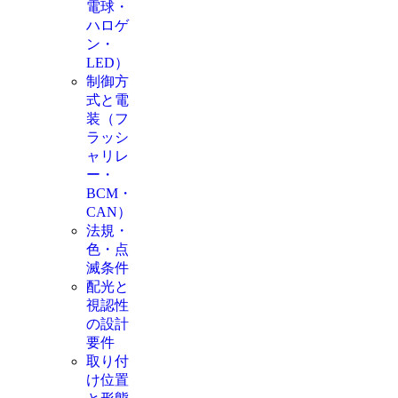
電球・
ハロゲ
ン・
LED）
制御方
式と電
装（フ
ラッシ
ャリレ
ー・
BCM・
CAN）
法規・
色・点
滅条件
配光と
視認性
の設計
要件
取り付
け位置