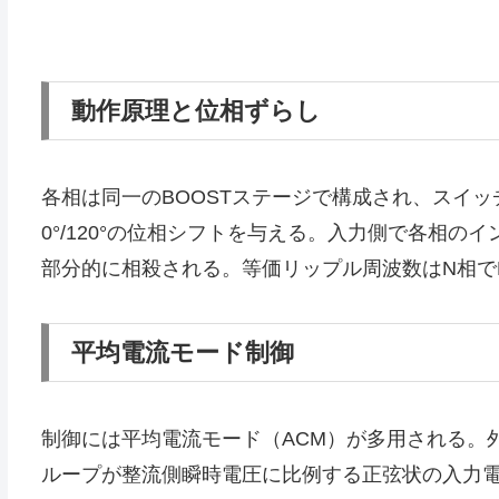
動作原理と位相ずらし
各相は同一のBOOSTステージで構成され、スイッチン
0°/120°の位相シフトを与える。入力側で各相
部分的に相殺される。等価リップル周波数はN相で
平均電流モード制御
制御には平均電流モード（ACM）が多用される。
ループが整流側瞬時電圧に比例する正弦状の入力