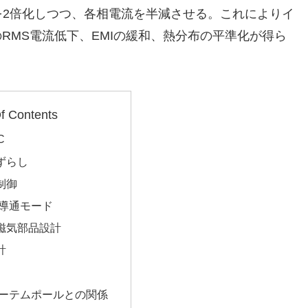
を2倍化しつつ、各相電流を半減させる。これによりイ
RMS電流低下、EMIの緩和、熱分布の平準化が得ら
f Contents
C
ずらし
制御
続導通モード
磁気部品設計
計
トーテムポールとの関係