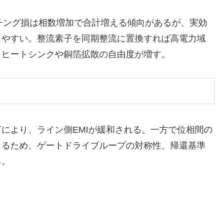
ッチング損は相数増加で合計増える傾向があるが、実効
しやすい。整流素子を同期整流に置換すれば高電力域
、ヒートシンクや銅箔拡散の自由度が増す。
により、ライン側EMIが緩和される。一方で位相間の
うるため、ゲートドライブループの対称性、帰還基準
る。