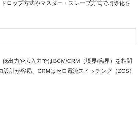
を実現し、ドロップ方式やマスター・スレーブ方式で均等化を
低出力や広入力ではBCM/CRM（境界/臨界）を相間
気設計が容易、CRMはゼロ電流スイッチング（ZCS）