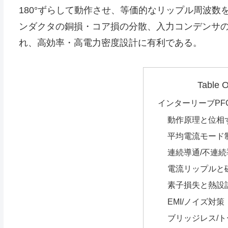
180°ずらして動作させ、等価的なリップル周波数
ンダクタの銅損・コア損の分散、入力コンデンサの
れ、高効率・高電力密度設計に有利である。
Table O
インターリーブPF
動作原理と位相
平均電流モード
連続導通/不連
電流リップルと
素子損失と熱設
EMI/ノイズ対策
ブリッジレス/