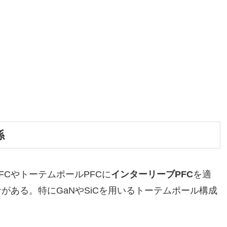
係
CやトーテムポールPFCに
インターリーブPFC
を適
がある。特にGaNやSiCを用いるトーテムポール構成