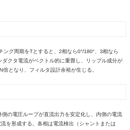
グ周期をTとすると、2相なら0°/180°、3相なら
のインダクタ電流がベクトル的に重畳し、リップル成分が
N倍となり、フィルタ設計余裕が生じる。
外側の電圧ループが直流出力を安定化し、内側の電流
電流を形成する。各相は電流検出（シャントまたは