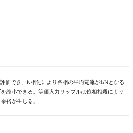
T/Lで評価でき、N相化により各相の平均電流が1/Nとなる
ズを縮小できる。等価入力リップルは位相相殺により
に余裕が生じる。