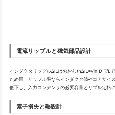
電流リップルと磁気部品設計
インダクタリップルΔILはおおむねΔIL≈Vin·D·
ため同一リップル率ならインダクタ値やコアサイ
低下し、入力コンデンサの必要容量とリプル定格
素子損失と熱設計