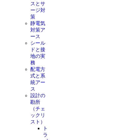
スとサ
ージ対
策
静電気
対策ア
ース
シール
ドと接
地の実
務
配電方
式と系
統アー
ス
設計の
勘所
（チェ
ックリ
スト）
ト
ラ