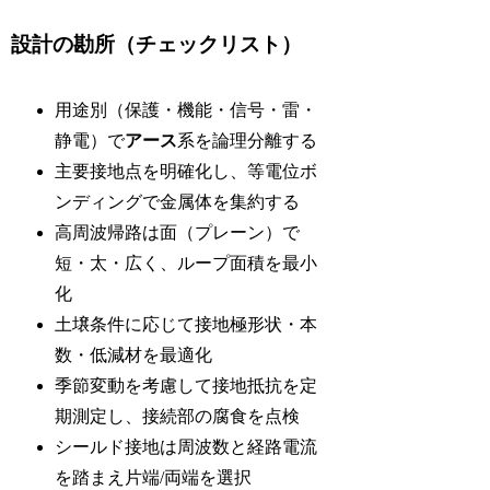
設計の勘所（チェックリスト）
用途別（保護・機能・信号・雷・
静電）で
アース
系を論理分離する
主要接地点を明確化し、等電位ボ
ンディングで金属体を集約する
高周波帰路は面（プレーン）で
短・太・広く、ループ面積を最小
化
土壌条件に応じて接地極形状・本
数・低減材を最適化
季節変動を考慮して接地抵抗を定
期測定し、接続部の腐食を点検
シールド接地は周波数と経路電流
を踏まえ片端/両端を選択