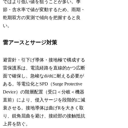
ではより低い値を狙うことが多い。季
節・含水率で値が変動するため、雨期・
乾期双方の実測で傾向を把握すると良
い。
雷アースとサージ対策
避雷針・引下げ導体・接地極で構成する
雷保護系は、電流経路を直線的かつ広断
面で確保し、急峻なdi/dtに耐える必要が
ある。等電位化とSPD（Surge Protective
Device）の階層配置（受口＜分岐＜機器
直前）により、侵入サージを段階的に減
衰させる。接地導体は曲げRを大きく取
り、鋭角屈曲を避け、接続部の接触抵抗
上昇を防ぐ。