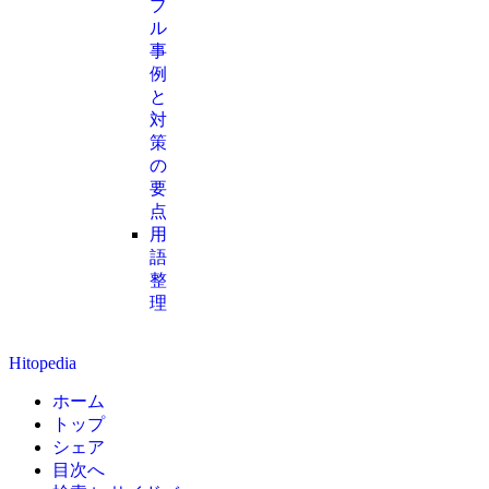
ブ
ル
事
例
と
対
策
の
要
点
用
語
整
理
Hitopedia
ホーム
トップ
シェア
目次へ