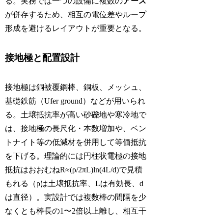
る。実務では一つの設備に複数の
アース
が併存するため、相互の電位差やループ
形成を避けるレイアウトが重要となる。
接地極と配置設計
接地極は銅被覆鋼棒、銅板、メッシュ、
基礎鉄筋（Ufer ground）などが用いられ
る。土壌抵抗率が高い砂礫地や寒冷地で
は、接地極の長尺化・本数増加や、ベン
トナイト等の低減材を併用して等価抵抗
を下げる。理論的には円柱状電極の接地
抵抗はおおむねR≈(ρ/2πL)ln(4L/d)で見積
もれる（ρは土壌抵抗率、Lは有効長、d
は直径）。実設計では複数棒の間隔を少
なくとも棒長の1〜2倍以上離し、相互干