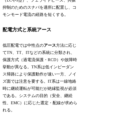
（LCやπ型）、フェライトビーズ、共振
抑制のためのスナバを適所に配置し、コ
モンモード電流の経路を短くする。
配電方式と系統アース
低圧配電では中性点の
アース
方法に応じ
てTN、TT、ITなどの系統に分類され、
保護方式（過電流保護・RCD）や故障時
挙動が異なる。TN系は低インピーダン
ス帰路により保護動作が速い一方、ノイ
ズ面では注意を要する。IT系は一線地絡
時に継続運転が可能だが絶縁監視が必須
である。システムの目的（安全、継続
性、EMC）に応じた選定・配線が求めら
れる。