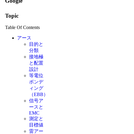
Google
Topic
Table Of Contents
アース
目的と
分類
接地極
と配置
設計
等電位
ボンデ
ィング
（EBB）
信号ア
ースと
EMC
測定と
目標値
雷アー