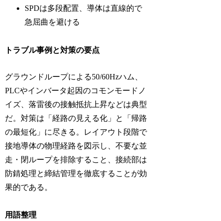
SPDは多段配置、導体は直線的で
急屈曲を避ける
トラブル事例と対策の要点
グラウンドループによる50/60Hzハム、
PLCやインバータ起因のコモンモードノ
イズ、落雷後の接触抵抗上昇などは典型
だ。対策は「経路の見える化」と「帰路
の最短化」に尽きる。レイアウト段階で
接地導体の物理経路を図示し、不要な並
走・閉ループを排除すること、接続部は
防錆処理と締結管理を徹底することが効
果的である。
用語整理