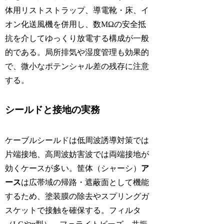
体用リストストラップ、導電靴・床、イ
オン化送風機を併用し、数MΩの安全抵
抗を介してゆっくり放電する構成が一般
的である。局所排気や湿度管理も効果的
で、微小なポテンシャル差の残存に注意
する。
シールドと接地の実務
ケーブルシールドは低周波誘導対策では
片端接地、高周波妨害波では両端接地が
効くケースが多い。筐体（シャーシ）
ア
ース
は広帯域の帰路・遮蔽面として機能
するため、塗装膜の除去やスプリングガ
スケットで接触を確保する。フィルタ