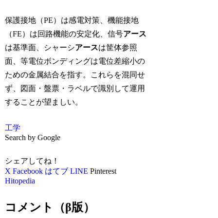
保護接地（PE）は感電対策、機能接地
（FE）は回路機能の安定化、信号
アース
は基準面、シャーシ
アース
は筐体参照
面、等電位ボンディングは電位差縮小の
ための金属結合を指す。これらを混同せ
ず、図面・盤票・ラベルで識別して運用
することが望ましい。
工学
Search by Google
シェアしてね！
X
Facebook
はてブ
LINE
Pinterest
Hitopedia
コメント（β版）